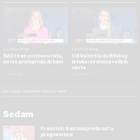
Connect Wrap
Connect Wrap
SAD i Iran ponovo u ratu,
Od Volstrita do Bliskog
berze preispituju AI bum
istoka: sedmica velikih
obrta
17.07.2026
10.07.2026
SVE VIJESTI IZ RUBRIKE CONNECT WRAP
Sedam
Francisti: Iran ima prednost u
pregovorima