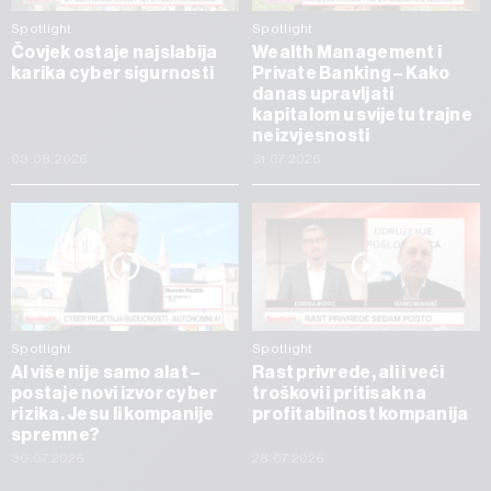
Spotlight
Spotlight
Čovjek ostaje najslabija
Wealth Management i
karika cyber sigurnosti
Private Banking – Kako
danas upravljati
kapitalom u svijetu trajne
neizvjesnosti
03.08.2026
31.07.2026
Spotlight
Spotlight
AI više nije samo alat –
Rast privrede, ali i veći
postaje novi izvor cyber
troškovi i pritisak na
rizika. Jesu li kompanije
profitabilnost kompanija
spremne?
30.07.2026
28.07.2026