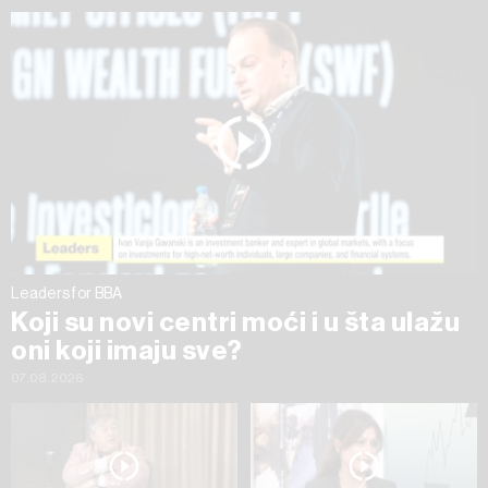
ažurirati klikom na „Prikaži detalje“. Privolu možete u bilo
kojem trenutku povući bez negativnih posljedica.
Leaders for BBA
Koji su novi centri moći i u šta ulažu
oni koji imaju sve?
07.08.2026