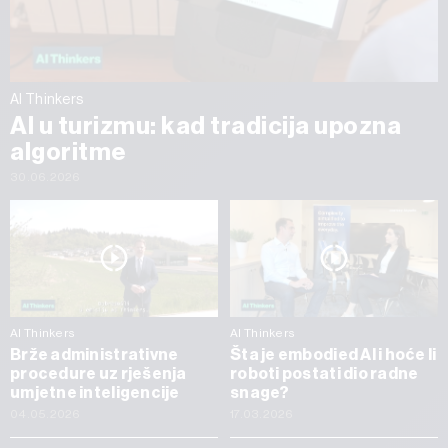
AI Thinkers
AI u turizmu: kad tradicija upozna
algoritme
30.06.2026
AI Thinkers
AI Thinkers
Brže administrativne
Šta je embodied AI i hoće li
procedure uz rješenja
roboti postati dio radne
umjetne inteligencije
snage?
04.05.2026
17.03.2026