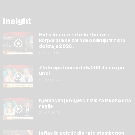
Insight
Rat u Iranu, centralne banke i
korporativne zarade oblikuju tržišta
do kraja 2026.
09.07.2026
Zlato opet može do 5.000 dolara po
unci
02.07.2026
Njemačka je najveći rizik za izvoz Adria
regije
24.06.2026
Inflacija pojede dio rate stambenog