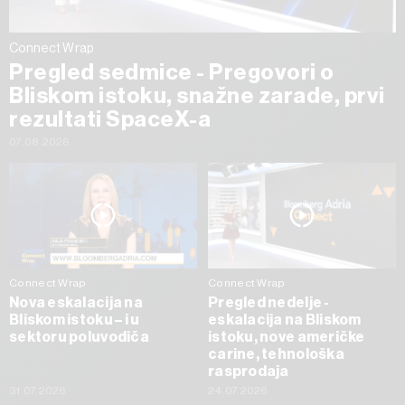
Connect Wrap
Pregled sedmice - Pregovori o
Bliskom istoku, snažne zarade, prvi
rezultati SpaceX-a
07.08.2026
Connect Wrap
Connect Wrap
Nova eskalacija na
Pregled nedelje -
Bliskom istoku – i u
eskalacija na Bliskom
sektoru poluvodiča
istoku, nove američke
carine, tehnološka
rasprodaja
31.07.2026
24.07.2026