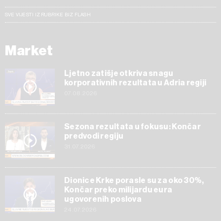
SVE VIJESTI IZ RUBRIKE BIZ FLASH
Market
Ljetno zatišje otkriva snagu
korporativnih rezultata u Adria regiji
07.08.2026
Sezona rezultata u fokusu: Končar
predvodi regiju
31.07.2026
Dionice Krke porasle su za oko 30%,
Končar preko milijardu eura
ugovorenih poslova
24.07.2026