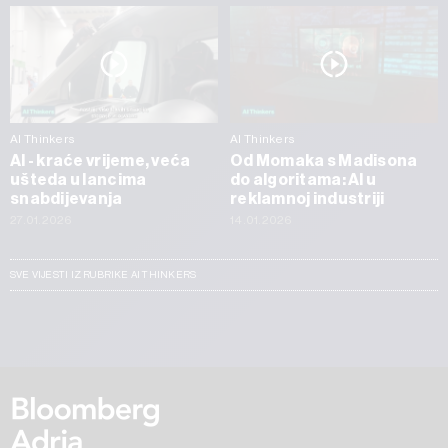
AI Thinkers
AI Thinkers
AI - kraće vrijeme, veća
Od Momaka s Madisona
ušteda u lancima
do algoritama: AI u
snabdijevanja
reklamnoj industriji
27.01.2026
14.01.2026
SVE VIJESTI IZ RUBRIKE AI THINKERS