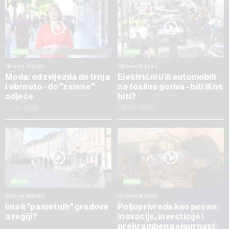
Green Vision
Green Vision
Moda: od zvijezda do trnja
Električni i/ili automobili
i obrnuto - do "zelene"
na fosilna goriva - biti ili ne
odjeće
biti?
13.05.2026
08.04.2026
Green Vision
Green Vision
Ima li "pametnih" gradova
Poljoprivreda kao posao:
u regiji?
inovacije, investicije i
prehrambena sigurnost