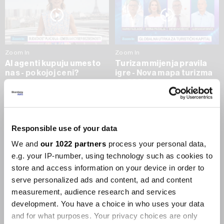
Zoom In
Zoom In
AI agenti kupuju umesto
Turizam mijenja pravila
nas - po kojoj ceni?
igre - Nova mapa turizma
do 2035.
09.07.2026
09.07.2026
SVE VIJESTI IZ RUBRIKE ZOOM IN
Responsible use of your data
We and
our 1022 partners
process your personal data,
Businessweek Adria
e.g. your IP-number, using technology such as cookies to
store and access information on your device in order to
Korisnici GLP-1 lijekova mršave,
serve personalized ads and content, ad and content
ekonomija se deblja
measurement, audience research and services
29.01.2026
development. You have a choice in who uses your data
and for what purposes. Your privacy choices are only