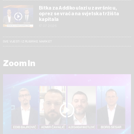
Bitka za Addiko ulazi u završnicu,
oprez se vraća na svjetska tržišta
kapitala
17.07.2026
SVE VIJESTI IZ RUBRIKE MARKET
Zoom In