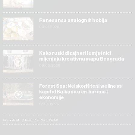
Renesansa analognih hobija
03.07.2026
Kako ruski dizajneri i umjetnici
mijenjaju kreativnu mapu Beograda
09.06.2026
Forest Spa: Neiskorišteni wellness
kapital Balkana u eri burnout
ekonomije
27.04.2026
SVE VIJESTI IZ RUBRIKE INSPIRACIJA