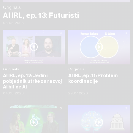
Originals
AI IRL, ep. 13: Futuristi
06.08.2026
Originals
Originals
AI IRL, ep. 12: Jedini
AI IRL, ep. 11: Problem
pobjednik utrke za razvoj
koordinacije
AI bit će AI
04.08.2026
29.07.2026