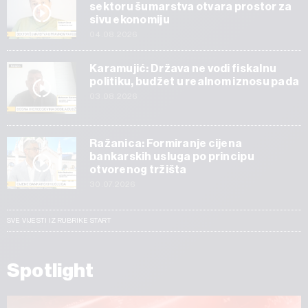
sektoru šumarstva otvara prostor za
sivu ekonomiju
04.08.2026
Karamujić: Država ne vodi fiskalnu
politiku, budžet u realnom iznosu pada
03.08.2026
Ražanica: Formiranje cijena
bankarskih usluga po principu
otvorenog tržišta
30.07.2026
SVE VIJESTI IZ RUBRIKE START
Spotlight