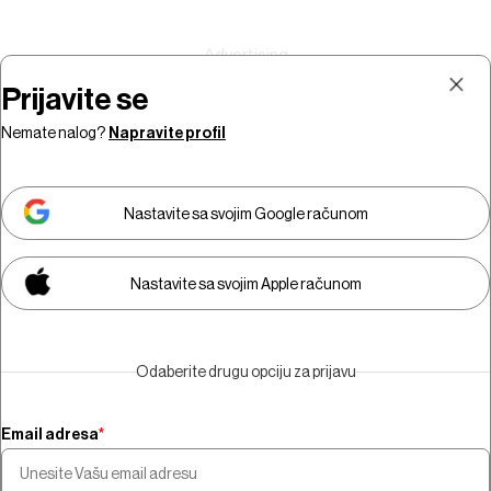
Prijavite se
Nemate nalog?
Napravite profil
Prijava
Pretplata
Nastavite sa svojim Google računom
Nastavite sa svojim Apple računom
Morate biti pretplatnik da biste
gledali video sadržaj.
Odaberite drugu opciju za prijavu
Pretplatite se
Email adresa
*