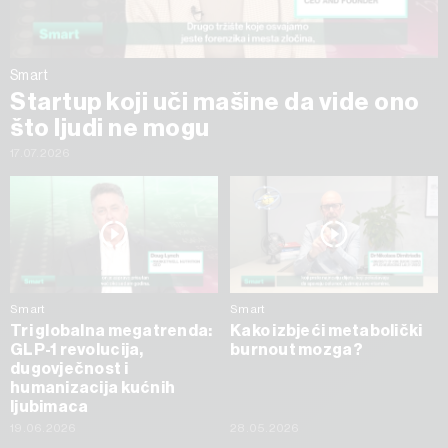
Smart
Startup koji uči mašine da vide ono
što ljudi ne mogu
17.07.2026
Smart
Smart
Tri globalna megatrenda:
Kako izbjeći metabolički
GLP-1 revolucija,
burnout mozga?
dugovječnost i
humanizacija kućnih
ljubimaca
19.06.2026
28.05.2026