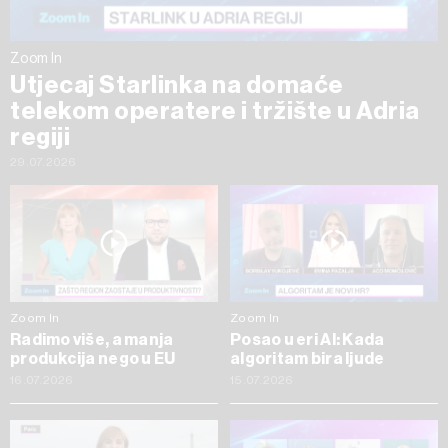
Zoom In
Utjecaj Starlinka na domaće
telekom operatere i tržište u Adria
regiji
29.07.2026
Zoom In
Zoom In
Radimo više, a manja
Posao u eri AI: Kada
produkcija nego u EU
algoritam bira ljude
16.07.2026
15.07.2026