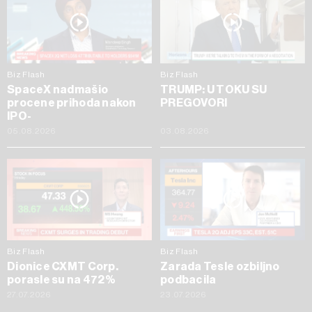
Biz Flash
Biz Flash
SpaceX nadmašio
TRUMP: U TOKU SU
procene prihoda nakon
PREGOVORI
IPO-
05.08.2026
03.08.2026
Biz Flash
Biz Flash
Dionice CXMT Corp.
Zarada Tesle ozbiljno
porasle su na 472%
podbacila
27.07.2026
23.07.2026