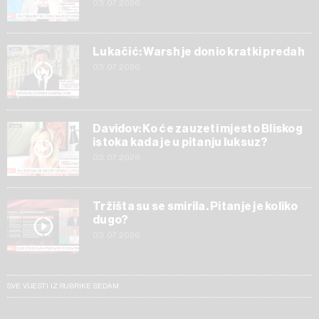
03.07.2026
Lukačić: Warsh je donio kratki predah
03.07.2026
Davidov: Ko će zauzeti mjesto Bliskog
istoka kada je u pitanju luksuz?
03.07.2026
Tržišta su se smirila. Pitanje je koliko
dugo?
03.07.2026
SVE VIJESTI IZ RUBRIKE SEDAM