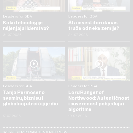
Leaders for BBA
Leaders for BBA
Kako tehnologije
Šta investitori danas
mijenjaju liderstvo?
traže od neke zemlje?
31.07.2026
24.07.2026
Leaders for BBA
Leaders for BBA
Tanja Permoser o
Lord Ranger of
svemiru, biznisu i
Northwood: Autentičnost
globalnoj utrci čiji je dio
i suverenost pobjeđuju i
algoritme
17.07.2026
10.07.2026
SVE VIJESTI IZ RUBRIKE LEADERS FOR BBA