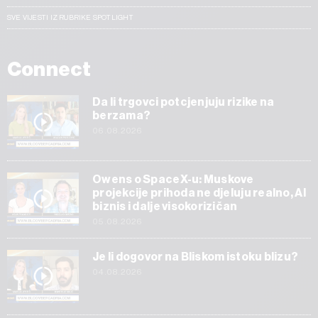
SVE VIJESTI IZ RUBRIKE SPOTLIGHT
Connect
Da li trgovci potcjenjuju rizike na
berzama?
06.08.2026
Owens o SpaceX-u: Muskove
projekcije prihoda ne djeluju realno, AI
biznis i dalje visokorizičan
05.08.2026
Je li dogovor na Bliskom istoku blizu?
04.08.2026