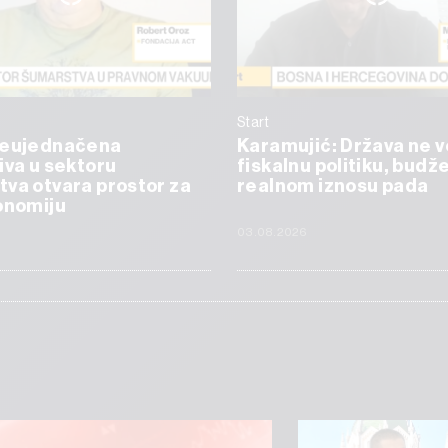
Start
Neujednačena
Karamujić: Država ne v
iva u sektoru
fiskalnu politiku, budže
va otvara prostor za
realnom iznosu pada
onomiju
6
03.08.2026