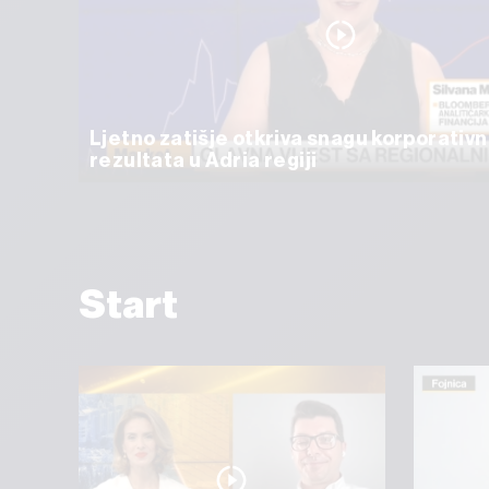
Ljetno zatišje otkriva snagu korporativn
rezultata u Adria regiji
Start