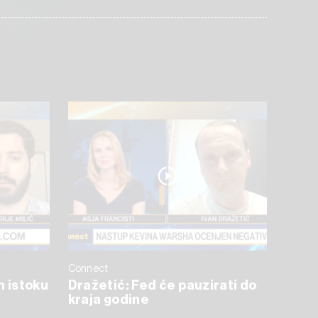
Connect
m istoku
Dražetić: Fed će pauzirati do
kraja godine