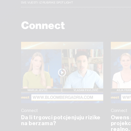
SVE VIJESTI IZ RUBRIKE SPOTLIGHT
Connect
Connect
Connect
Da li trgovci potcjenjuju rizike
Owens 
na berzama?
projekc
realno, 