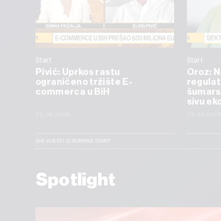
Start
Start
Pivić: Uprkos rastu
Oroz: 
ograničeno tržište E-
regulat
commerca u BiH
šumarst
sivu ek
05.08.2026
04.08.202
SVE VIJESTI IZ RUBRIKE START
Spotlight