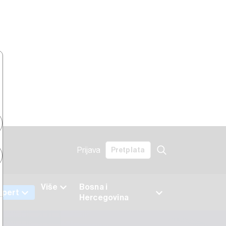
Prijava
Pretplata
Više
Bosna i
xpert
Hercegovina