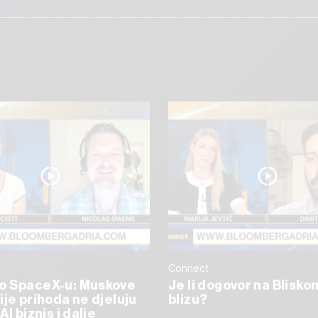
Connect
o SpaceX-u: Muskove
Je li dogovor na Blisko
ije prihoda ne djeluju
blizu?
AI biznis i dalje