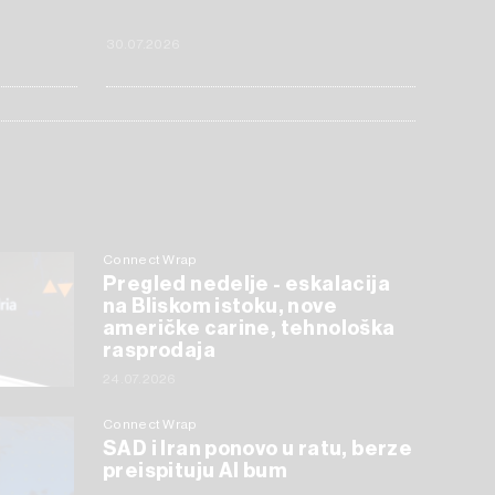
30.07.2026
Connect Wrap
Pregled nedelje - eskalacija
na Bliskom istoku, nove
američke carine, tehnološka
rasprodaja
24.07.2026
Connect Wrap
SAD i Iran ponovo u ratu, berze
preispituju AI bum