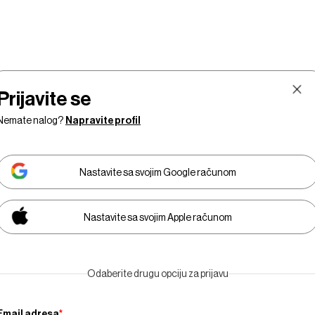
Prijavite se
Nemate nalog?
Napravite profil
Nastavite sa svojim Google računom
Nastavite sa svojim Apple računom
Tržišta
Prestiž
Tehnologija
Businessweek
E
Odaberite drugu opciju za prijavu
Adria
Email adresa
*