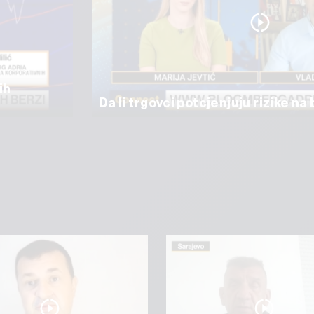
ih
Da li trgovci potcjenjuju rizike n