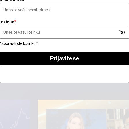
Lozinka
*
orate biti pretplatnik da biste gledali video sadrža
Zaboravili ste lozinku?
 se
Prijavite se