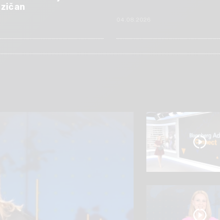
izičan
6
04.08.2026