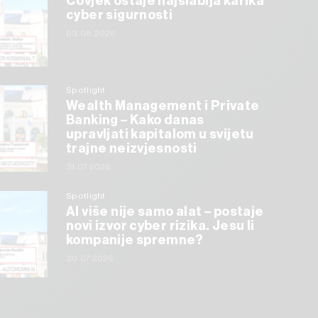
Čovjek ostaje najslabija karika
cyber sigurnosti
03.08.2026
Spotlight
Wealth Management i Private
Banking – Kako danas
upravljati kapitalom u svijetu
trajne neizvjesnosti
31.07.2026
Spotlight
AI više nije samo alat – postaje
novi izvor cyber rizika. Jesu li
kompanije spremne?
30.07.2026