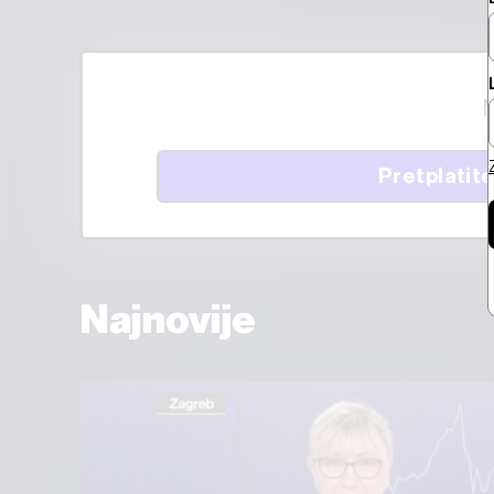
M
Pretplatite
Najnovije