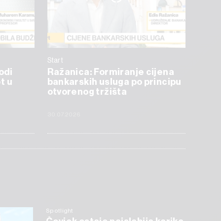
Start
odi
Ražanica: Formiranje cijena
t u
bankarskih usluga po principu
otvorenog tržišta
30.07.2026
Spotlight