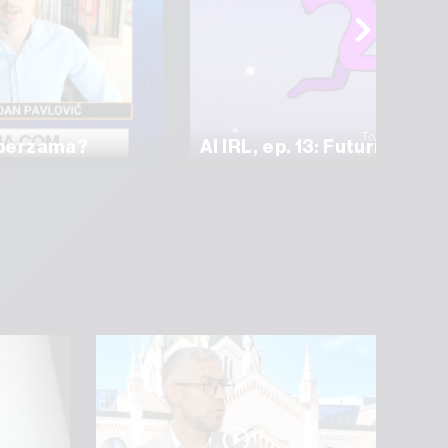
a berzama?
AI IRL, ep. 13: Futuristi