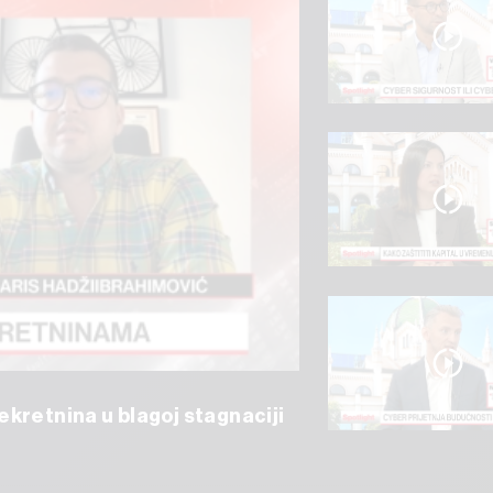
kretnina u blagoj stagnaciji