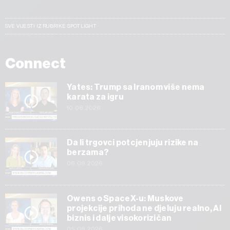
SVE VIJESTI IZ RUBRIKE SPOTLIGHT
Connect
Yates: Trump sa Iranom više nema
karata za igru
10.08.2026
Da li trgovci potcjenjuju rizike na
berzama?
06.08.2026
Owens o SpaceX-u: Muskove
projekcije prihoda ne djeluju realno, AI
biznis i dalje visokorizičan
05.08.2026