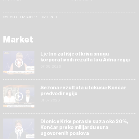
27.07.2026
23.07.2026
SVE VIJESTI IZ RUBRIKE BIZ FLASH
Market
Ljetno zatišje otkriva snagu
korporativnih rezultata u Adria regiji
07.08.2026
Sezona rezultata u fokusu: Končar
predvodi regiju
31.07.2026
Dionice Krke porasle su za oko 30%,
Končar preko milijardu eura
ugovorenih poslova