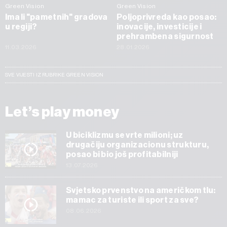
Green Vision
Green Vision
Ima li "pametnih" gradova
Poljoprivreda kao posao:
u regiji?
inovacije, investicije i
prehrambena sigurnost
11.03.2026
28.01.2026
SVE VIJESTI IZ RUBRIKE GREEN VISION
Let’s play money
U biciklizmu se vrte milioni; uz
drugačiju organizacionu strukturu,
posao bi bio još profitabilniji
13.07.2026
Svjetsko prvenstvo na američkom tlu:
mamac za turiste ili sport za sve?
08.06.2026