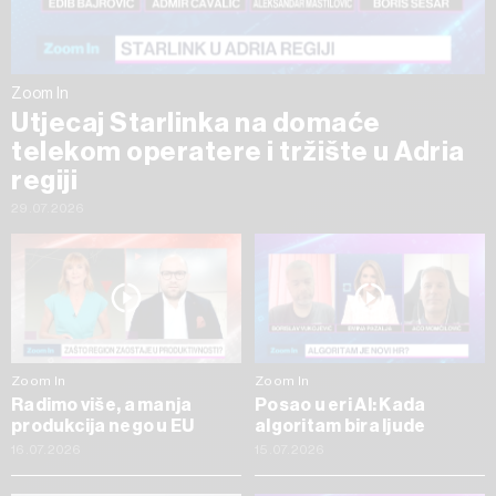
Zoom In
Utjecaj Starlinka na domaće
telekom operatere i tržište u Adria
regiji
29.07.2026
Zoom In
Zoom In
Radimo više, a manja
Posao u eri AI: Kada
produkcija nego u EU
algoritam bira ljude
16.07.2026
15.07.2026