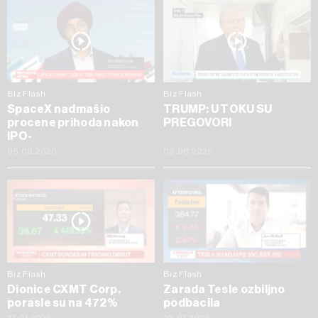
Biz Flash
Biz Flash
SpaceX nadmašio
TRUMP: U TOKU SU
procene prihoda nakon
PREGOVORI
IPO-
05.08.2026
03.08.2026
Biz Flash
Biz Flash
Dionice CXMT Corp.
Zarada Tesle ozbiljno
porasle su na 472%
podbacila