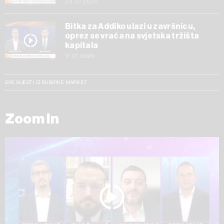
24.07.2026
Bitka za Addiko ulazi u završnicu,
oprez se vraća na svjetska tržišta
kapitala
17.07.2026
SVE VIJESTI IZ RUBRIKE MARKET
Zoom In