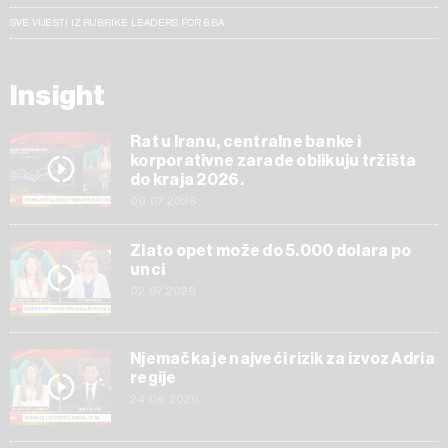
SVE VIJESTI IZ RUBRIKE LEADERS FOR BBA
Insight
Rat u Iranu, centralne banke i
korporativne zarade oblikuju tržišta
do kraja 2026.
09.07.2026
Zlato opet može do 5.000 dolara po
unci
02.07.2026
Njemačka je najveći rizik za izvoz Adria
regije
24.06.2026