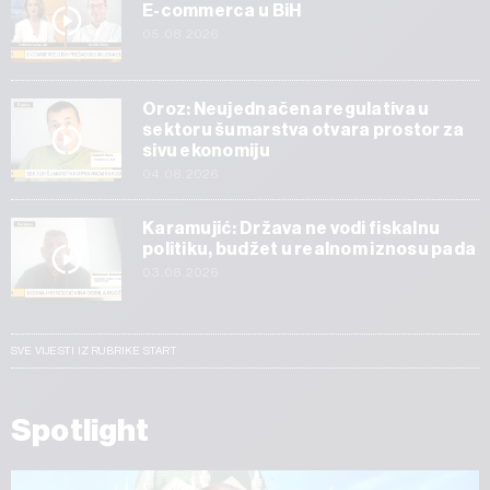
E-commerca u BiH
05.08.2026
Oroz: Neujednačena regulativa u
sektoru šumarstva otvara prostor za
sivu ekonomiju
04.08.2026
Karamujić: Država ne vodi fiskalnu
politiku, budžet u realnom iznosu pada
03.08.2026
SVE VIJESTI IZ RUBRIKE START
Spotlight