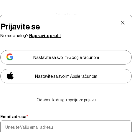
Prijavite se
Nemate nalog?
Napravite profil
Prijava
Pretplata
Nastavite sa svojim Google računom
Nastavite sa svojim Apple računom
Morate biti pretplatnik da biste
gledali video sadržaj.
Odaberite drugu opciju za prijavu
Pretplatite se
Email adresa
*