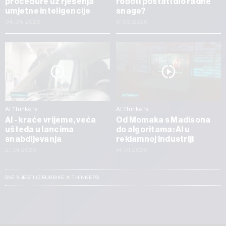
procedure uz rješenja
roboti postati dio radne
umjetne inteligencije
snage?
04.05.2026
17.03.2026
AI Thinkers
AI Thinkers
AI - kraće vrijeme, veća
Od Momaka s Madisona
ušteda u lancima
do algoritama: AI u
snabdijevanja
reklamnoj industriji
27.01.2026
14.01.2026
SVE VIJESTI IZ RUBRIKE AI THINKERS