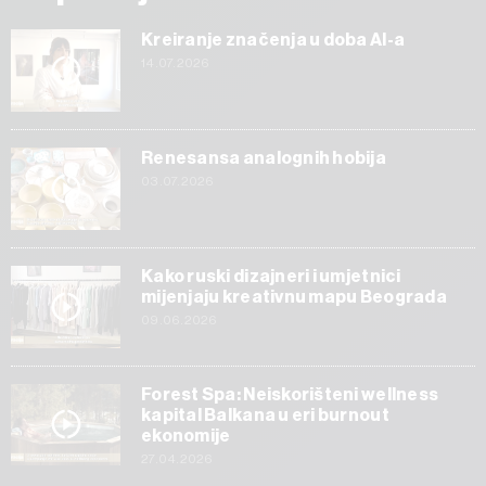
Kreiranje značenja u doba AI-a
14.07.2026
Renesansa analognih hobija
03.07.2026
Kako ruski dizajneri i umjetnici
mijenjaju kreativnu mapu Beograda
09.06.2026
Forest Spa: Neiskorišteni wellness
kapital Balkana u eri burnout
ekonomije
27.04.2026