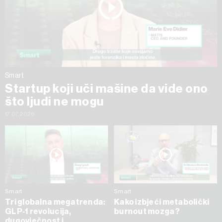
Smart
Startup koji uči mašine da vide ono
što ljudi ne mogu
17.07.2026
Smart
Smart
Tri globalna megatrenda:
Kako izbjeći metabolički
GLP-1 revolucija,
burnout mozga?
dugovječnost i