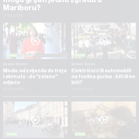
Mariboru?
17.06.2026
Green Vision
Green Vision
Moda: od zvijezda do trnja
Električni i/ili automobili
i obrnuto - do "zelene"
na fosilna goriva - biti ili ne
odjeće
biti?
13.05.2026
08.04.2026