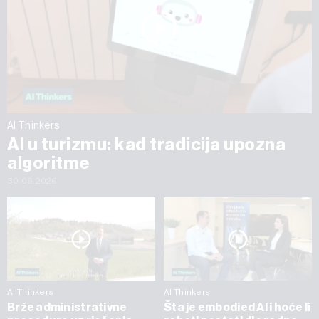
AI Thinkers
AI u turizmu: kad tradicija upozna
algoritme
30.06.2026
AI Thinkers
AI Thinkers
Brže administrativne
Šta je embodied AI i hoće li