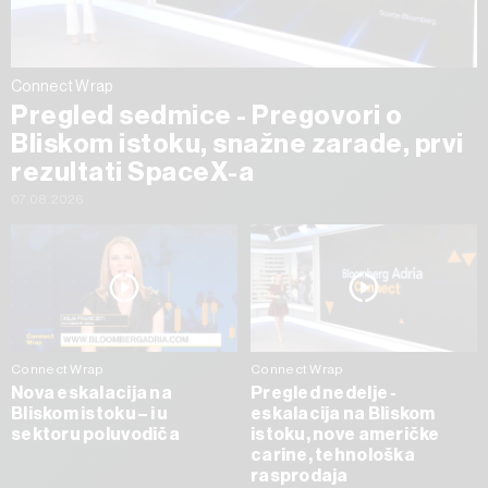
Connect Wrap
Pregled sedmice - Pregovori o
Bliskom istoku, snažne zarade, prvi
rezultati SpaceX-a
07.08.2026
Connect Wrap
Connect Wrap
Nova eskalacija na
Pregled nedelje -
Bliskom istoku – i u
eskalacija na Bliskom
sektoru poluvodiča
istoku, nove američke
carine, tehnološka
rasprodaja