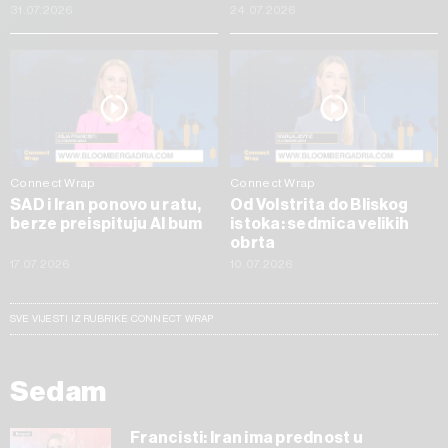
31.07.2026
24.07.2026
Connect Wrap
Connect Wrap
SAD i Iran ponovo u ratu,
Od Volstrita do Bliskog
berze preispituju AI bum
istoka: sedmica velikih
obrta
17.07.2026
10.07.2026
SVE VIJESTI IZ RUBRIKE CONNECT WRAP
Sedam
Francisti: Iran ima prednost u