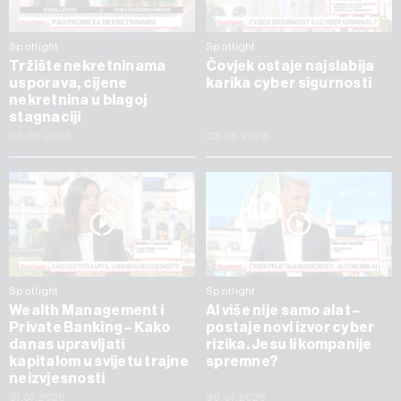
Spotlight
Spotlight
Tržište nekretninama
Čovjek ostaje najslabija
usporava, cijene
karika cyber sigurnosti
nekretnina u blagoj
stagnaciji
05.08.2026
03.08.2026
Spotlight
Spotlight
Wealth Management i
AI više nije samo alat –
Private Banking – Kako
postaje novi izvor cyber
danas upravljati
rizika. Jesu li kompanije
kapitalom u svijetu trajne
spremne?
neizvjesnosti
31.07.2026
30.07.2026