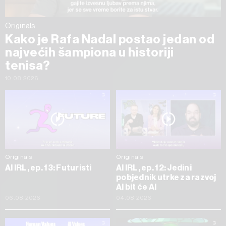
Originals
Kako je Rafa Nadal postao jedan od
najvećih šampiona u historiji
tenisa?
10.08.2026
Originals
Originals
AI IRL, ep. 13: Futuristi
AI IRL, ep. 12: Jedini
pobjednik utrke za razvoj
AI bit će AI
06.08.2026
04.08.2026