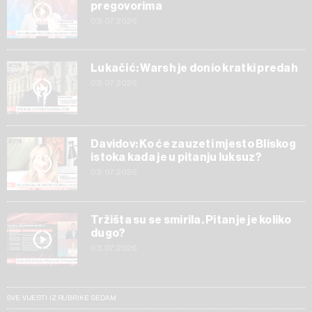
pregovorima
03.07.2026
Lukačić: Warsh je donio kratki predah
03.07.2026
Davidov: Ko će zauzeti mjesto Bliskog
istoka kada je u pitanju luksuz?
03.07.2026
Tržišta su se smirila. Pitanje je koliko
dugo?
03.07.2026
SVE VIJESTI IZ RUBRIKE SEDAM