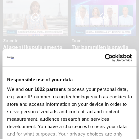
Zoom In
Zoom In
AI agenti kupuju umesto
Turizam mijenja pravila
nas - po kojoj ceni?
igre - Nova mapa turizma
do 2035.
09.07.2026
09.07.2026
Responsible use of your data
SVE VIJESTI IZ RUBRIKE ZOOM IN
We and
our 1022 partners
process your personal data,
e.g. your IP-number, using technology such as cookies to
Businessweek Adria
store and access information on your device in order to
serve personalized ads and content, ad and content
measurement, audience research and services
Korisnici GLP-1 lijekova mršave,
ekonomija se deblja
development. You have a choice in who uses your data
29.01.2026
and for what purposes. Your privacy choices are only