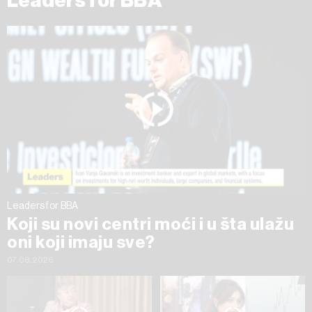
Leaders for BBA
ažurirati klikom na „Prikaži detalje“. Privolu možete u bilo
kojem trenutku povući bez negativnih posljedica.
Leaders for BBA
Koji su novi centri moći i u šta ulažu
oni koji imaju sve?
07.08.2026