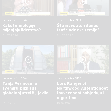
Leaders for BBA
Leaders for BBA
Kako tehnologije
Šta investitori danas
mijenjaju liderstvo?
traže od neke zemlje?
31.07.2026
24.07.2026
Leaders for BBA
Leaders for BBA
Tanja Permoser o
Lord Ranger of
svemiru, biznisu i
Northwood: Autentičnost
globalnoj utrci čiji je dio
i suverenost pobjeđuju i
algoritme
17.07.2026
10.07.2026