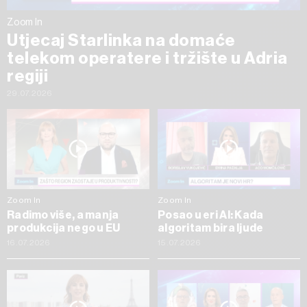
Zoom In
Utjecaj Starlinka na domaće
telekom operatere i tržište u Adria
regiji
29.07.2026
Zoom In
Zoom In
Radimo više, a manja
Posao u eri AI: Kada
produkcija nego u EU
algoritam bira ljude
16.07.2026
15.07.2026