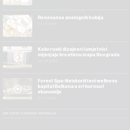
Renesansa analognih hobija
03.07.2026
Kako ruski dizajneri i umjetnici
mijenjaju kreativnu mapu Beograda
09.06.2026
Forest Spa: Neiskorišteni wellness
kapital Balkana u eri burnout
ekonomije
27.04.2026
SVE VIJESTI IZ RUBRIKE INSPIRACIJA