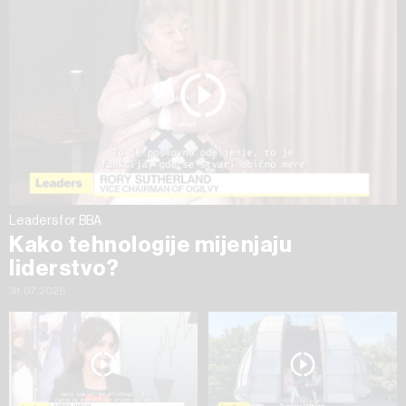
ažurirati klikom na „Prikaži detalje“. Privolu možete u bilo
kojem trenutku povući bez negativnih posljedica.
Leaders for BBA
Kako tehnologije mijenjaju
liderstvo?
31.07.2026