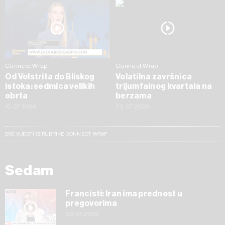
Connect Wrap
Connect Wrap
Od Volstrita do Bliskog
Volatilna završnica
istoka: sedmica velikih
trijumfalnog kvartala na
obrta
berzama
10.07.2026
03.07.2026
SVE VIJESTI IZ RUBRIKE CONNECT WRAP
Sedam
Francisti: Iran ima prednost u
pregovorima
03.07.2026