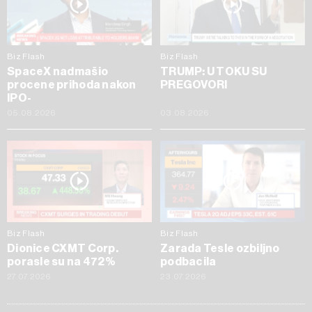
Biz Flash
Biz Flash
SpaceX nadmašio
TRUMP: U TOKU SU
procene prihoda nakon
PREGOVORI
IPO-
05.08.2026
03.08.2026
Biz Flash
Biz Flash
Dionice CXMT Corp.
Zarada Tesle ozbiljno
porasle su na 472%
podbacila
27.07.2026
23.07.2026