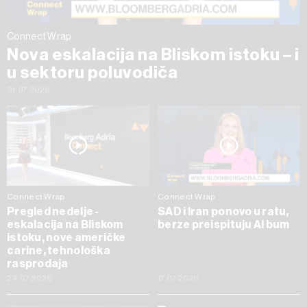
Connect Wrap
Nova eskalacija na Bliskom istoku – i
u sektoru poluvodiča
31.07.2026
Connect Wrap
Connect Wrap
Pregled nedelje -
SAD i Iran ponovo u ratu,
eskalacija na Bliskom
berze preispituju AI bum
istoku, nove američke
carine, tehnološka
rasprodaja
24.07.2026
17.07.2026