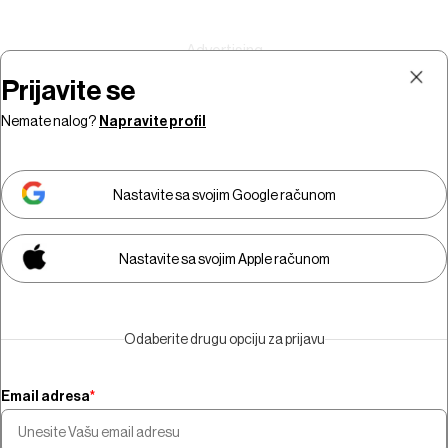
Prijavite se
Nemate nalog?
Napravite profil
Prijava
Pretplata
Nastavite sa svojim Google računom
Nastavite sa svojim Apple računom
Morate biti pretplatnik da biste
gledali video sadržaj.
Odaberite drugu opciju za prijavu
Pretplatite se
Email adresa
*