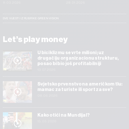
11.03.2026
28.01.2026
SVE VIJESTI IZ RUBRIKE GREEN VISION
Let’s play money
U biciklizmu se vrte milioni; uz
drugačiju organizacionu strukturu,
posao bi bio još profitabilniji
13.07.2026
Svjetsko prvenstvo na američkom tlu:
mamac za turiste ili sport za sve?
08.06.2026
Kako otići na Mundijal?
15.05.2026