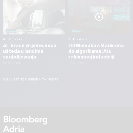
AI Thinkers
AI Thinkers
AI - kraće vrijeme, veća
Od Momaka s Madisona
ušteda u lancima
do algoritama: AI u
snabdijevanja
reklamnoj industriji
27.01.2026
14.01.2026
SVE VIJESTI IZ RUBRIKE AI THINKERS