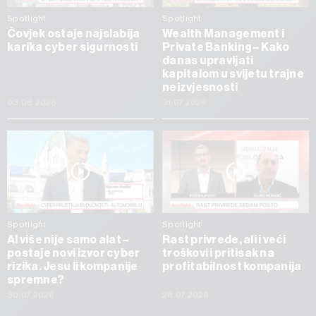
Spotlight
Spotlight
Čovjek ostaje najslabija
Wealth Management i
karika cyber sigurnosti
Private Banking – Kako
danas upravljati
kapitalom u svijetu trajne
neizvjesnosti
03.08.2026
31.07.2026
Spotlight
Spotlight
AI više nije samo alat –
Rast privrede, ali i veći
postaje novi izvor cyber
troškovi i pritisak na
rizika. Jesu li kompanije
profitabilnost kompanija
spremne?
30.07.2026
28.07.2026