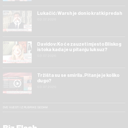
Lukačić: Warsh je donio kratki predah
03.07.2026
Davidov: Ko će zauzeti mjesto Bliskog
istoka kada je u pitanju luksuz?
03.07.2026
Tržišta su se smirila. Pitanje je koliko
dugo?
03.07.2026
SVE VIJESTI IZ RUBRIKE SEDAM