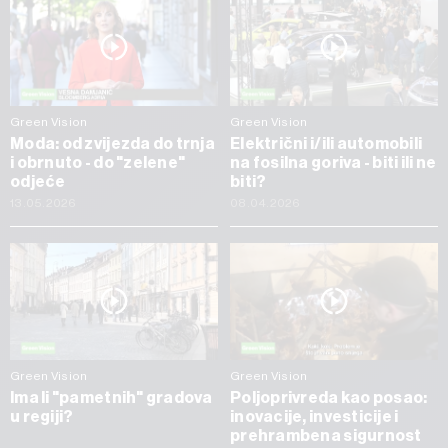
Green Vision
Green Vision
Moda: od zvijezda do trnja
Električni i/ili automobili
i obrnuto - do "zelene"
na fosilna goriva - biti ili ne
odjeće
biti?
13.05.2026
08.04.2026
Green Vision
Green Vision
Ima li "pametnih" gradova
Poljoprivreda kao posao:
u regiji?
inovacije, investicije i
prehrambena sigurnost