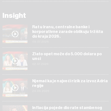
Insight
Rat u Iranu, centralne banke i
korporativne zarade oblikuju tržišta
do kraja 2026.
09.07.2026
Zlato opet može do 5.000 dolara po
unci
02.07.2026
Njemačka je najveći rizik za izvoz Adria
regije
24.06.2026
Inflacija pojede dio rate stambenog