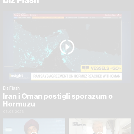
Biz Flash
Biz Flash
Iran i Oman postigli sporazum o
Hormuzu
06.08.2026