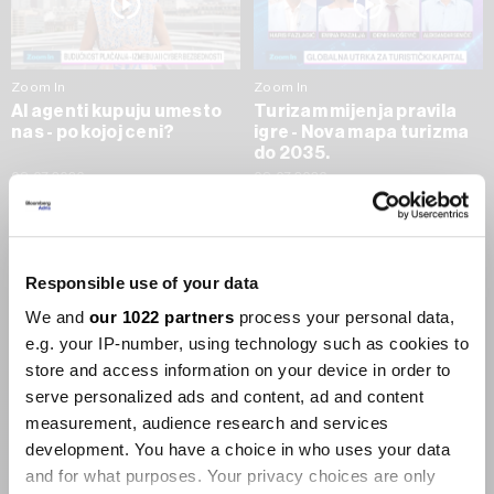
Zoom In
Zoom In
AI agenti kupuju umesto
Turizam mijenja pravila
nas - po kojoj ceni?
igre - Nova mapa turizma
do 2035.
09.07.2026
09.07.2026
SVE VIJESTI IZ RUBRIKE ZOOM IN
Responsible use of your data
Businessweek Adria
We and
our 1022 partners
process your personal data,
e.g. your IP-number, using technology such as cookies to
Korisnici GLP-1 lijekova mršave,
store and access information on your device in order to
ekonomija se deblja
serve personalized ads and content, ad and content
29.01.2026
measurement, audience research and services
development. You have a choice in who uses your data
and for what purposes. Your privacy choices are only
Visok trošak selidbe kompanija iz Kine