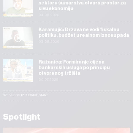
sektoru šumarstva otvara prostor za
sivu ekonomiju
04.08.2026
Karamujić: Država ne vodi fiskalnu
politiku, budžet u realnom iznosu pada
03.08.2026
Ražanica: Formiranje cijena
bankarskih usluga po principu
otvorenog tržišta
30.07.2026
SVE VIJESTI IZ RUBRIKE START
Spotlight