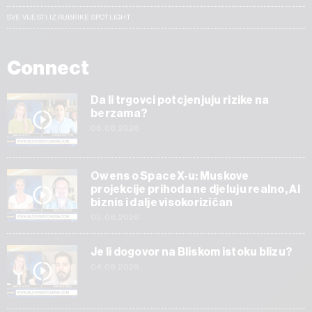
SVE VIJESTI IZ RUBRIKE SPOTLIGHT
Connect
Da li trgovci potcjenjuju rizike na
berzama?
06.08.2026
Owens o SpaceX-u: Muskove
projekcije prihoda ne djeluju realno, AI
biznis i dalje visokorizičan
05.08.2026
Je li dogovor na Bliskom istoku blizu?
04.08.2026