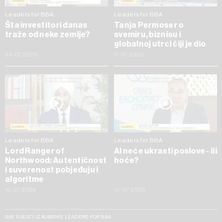
Leaders for BBA
Leaders for BBA
Šta investitori danas
Tanja Permoser o
traže od neke zemlje?
svemiru, biznisu i
globalnoj utrci čiji je dio
24.07.2026
17.07.2026
Leaders for BBA
Leaders for BBA
Lord Ranger of
AI neće ukrasti poslove - ili
Northwood: Autentičnost
hoće?
i suverenost pobjeđuju i
algoritme
10.07.2026
07.07.2026
SVE VIJESTI IZ RUBRIKE LEADERS FOR BBA