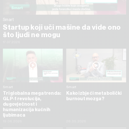
Smart
Startup koji uči mašine da vide ono
što ljudi ne mogu
17.07.2026
Smart
Smart
Tri globalna megatrenda:
Kako izbjeći metabolički
GLP-1 revolucija,
burnout mozga?
dugovječnost i
humanizacija kućnih
ljubimaca
19.06.2026
28.05.2026