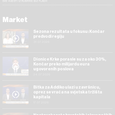
SVE VIJESTI IZ RUBRIKE BIZ FLASH
Market
Sezona rezultata u fokusu: Končar
predvodi regiju
31.07.2026
Dionice Krke porasle su za oko 30%,
Končar preko milijardu eura
ugovorenih poslova
24.07.2026
Bitka za Addiko ulazi u završnicu,
oprez se vraća na svjetska tržišta
kapitala
17.07.2026