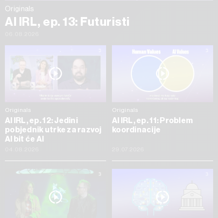
Originals
AI IRL, ep. 13: Futuristi
06.08.2026
Originals
Originals
AI IRL, ep. 12: Jedini
AI IRL, ep. 11: Problem
pobjednik utrke za razvoj
koordinacije
AI bit će AI
04.08.2026
29.07.2026