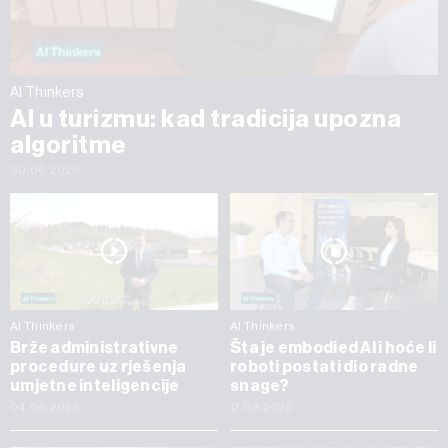
AI Thinkers
AI u turizmu: kad tradicija upozna
algoritme
30.06.2026
AI Thinkers
AI Thinkers
Brže administrativne
Šta je embodied AI i hoće li
procedure uz rješenja
roboti postati dio radne
umjetne inteligencije
snage?
04.05.2026
17.03.2026