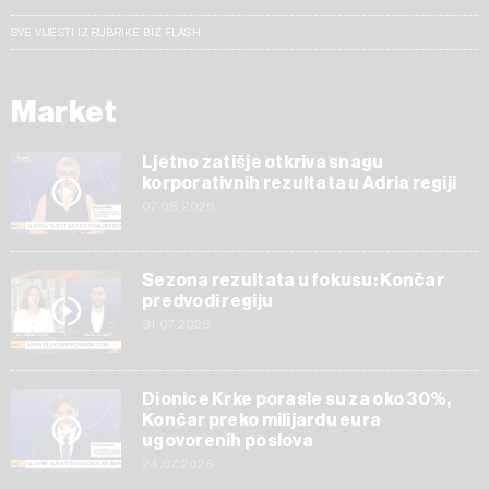
SVE VIJESTI IZ RUBRIKE BIZ FLASH
Market
Ljetno zatišje otkriva snagu
korporativnih rezultata u Adria regiji
07.08.2026
Sezona rezultata u fokusu: Končar
predvodi regiju
31.07.2026
Dionice Krke porasle su za oko 30%,
Končar preko milijardu eura
ugovorenih poslova
24.07.2026