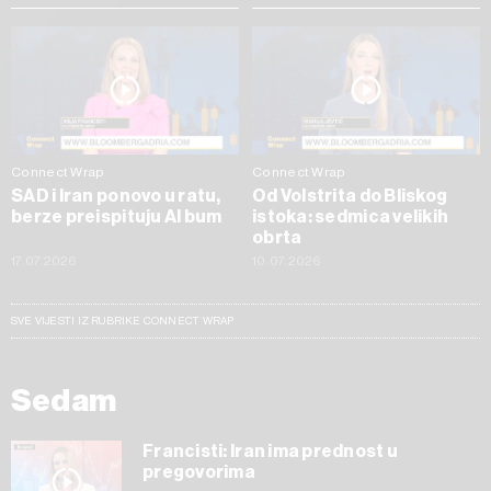
Connect Wrap
Connect Wrap
SAD i Iran ponovo u ratu,
Od Volstrita do Bliskog
berze preispituju AI bum
istoka: sedmica velikih
obrta
17.07.2026
10.07.2026
SVE VIJESTI IZ RUBRIKE CONNECT WRAP
Sedam
Francisti: Iran ima prednost u
pregovorima