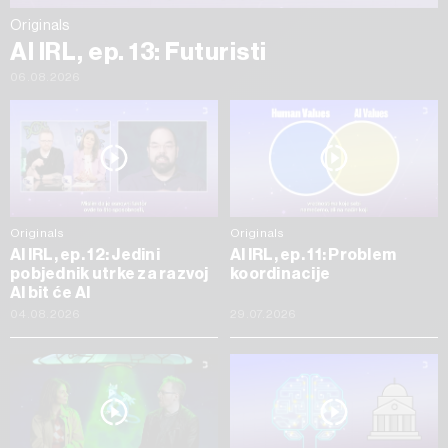
Originals
AI IRL, ep. 13: Futuristi
06.08.2026
Originals
Originals
AI IRL, ep. 12: Jedini
AI IRL, ep. 11: Problem
pobjednik utrke za razvoj
koordinacije
AI bit će AI
04.08.2026
29.07.2026