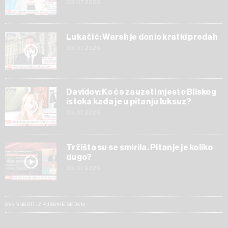
03.07.2026
Lukačić: Warsh je donio kratki predah
03.07.2026
Davidov: Ko će zauzeti mjesto Bliskog
istoka kada je u pitanju luksuz?
03.07.2026
Tržišta su se smirila. Pitanje je koliko
dugo?
03.07.2026
SVE VIJESTI IZ RUBRIKE SEDAM