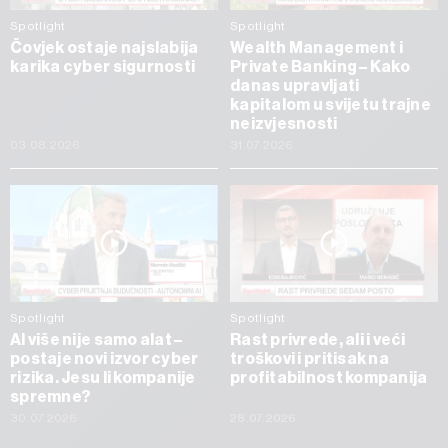
Spotlight
Spotlight
Čovjek ostaje najslabija
Wealth Management i
karika cyber sigurnosti
Private Banking – Kako
danas upravljati
kapitalom u svijetu trajne
neizvjesnosti
03.08.2026
31.07.2026
Spotlight
Spotlight
AI više nije samo alat –
Rast privrede, ali i veći
postaje novi izvor cyber
troškovi i pritisak na
rizika. Jesu li kompanije
profitabilnost kompanija
spremne?
30.07.2026
28.07.2026