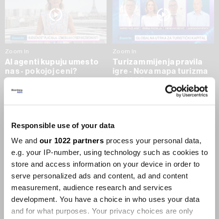
Zoom In
Zoom In
AI agenti kupuju umesto
Turizam mijenja pravila
nas - po kojoj ceni?
igre - Nova mapa turizma
do 2035.
09.07.2026
09.07.2026
SVE VIJESTI IZ RUBRIKE ZOOM IN
Responsible use of your data
We and
our 1022 partners
process your personal data,
Businessweek Adria
e.g. your IP-number, using technology such as cookies to
store and access information on your device in order to
Korisnici GLP-1 lijekova mršave,
serve personalized ads and content, ad and content
ekonomija se deblja
measurement, audience research and services
29.01.2026
development. You have a choice in who uses your data
and for what purposes. Your privacy choices are only