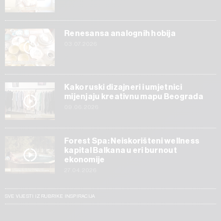
Renesansa analognih hobija
03.07.2026
Kako ruski dizajneri i umjetnici
mijenjaju kreativnu mapu Beograda
09.06.2026
Forest Spa: Neiskorišteni wellness
kapital Balkana u eri burnout
ekonomije
27.04.2026
SVE VIJESTI IZ RUBRIKE INSPIRACIJA