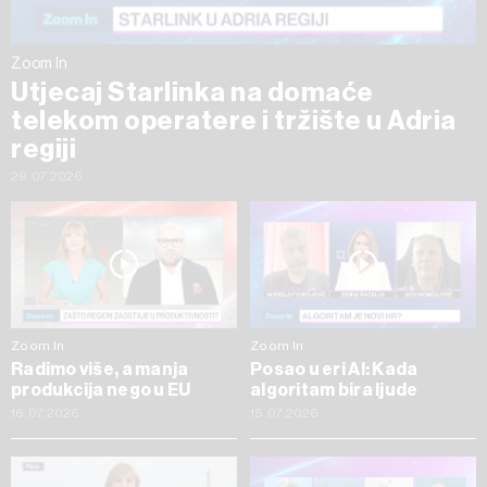
Zoom In
Utjecaj Starlinka na domaće
telekom operatere i tržište u Adria
regiji
29.07.2026
Zoom In
Zoom In
Radimo više, a manja
Posao u eri AI: Kada
produkcija nego u EU
algoritam bira ljude
16.07.2026
15.07.2026