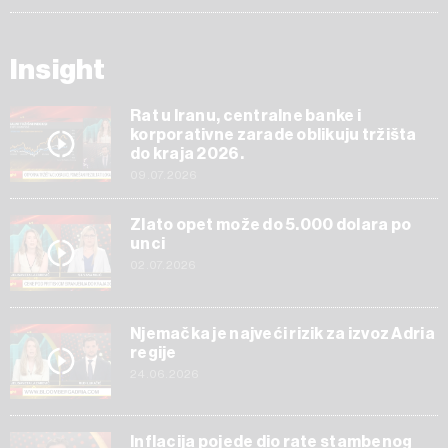
Insight
Rat u Iranu, centralne banke i
korporativne zarade oblikuju tržišta
do kraja 2026.
09.07.2026
Zlato opet može do 5.000 dolara po
unci
02.07.2026
Njemačka je najveći rizik za izvoz Adria
regije
24.06.2026
Inflacija pojede dio rate stambenog