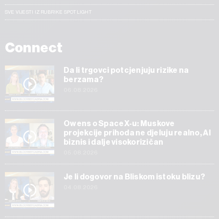
SVE VIJESTI IZ RUBRIKE SPOTLIGHT
Connect
Da li trgovci potcjenjuju rizike na
berzama?
06.08.2026
Owens o SpaceX-u: Muskove
projekcije prihoda ne djeluju realno, AI
biznis i dalje visokorizičan
05.08.2026
Je li dogovor na Bliskom istoku blizu?
04.08.2026