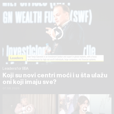
ažurirati klikom na „Prikaži detalje“. Privolu možete u bilo
kojem trenutku povući bez negativnih posljedica.
Leaders for BBA
Koji su novi centri moći i u šta ulažu
oni koji imaju sve?
07.08.2026