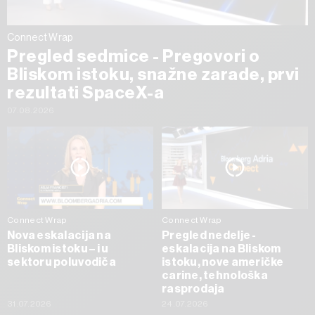
Connect Wrap
Pregled sedmice - Pregovori o
Bliskom istoku, snažne zarade, prvi
rezultati SpaceX-a
07.08.2026
Connect Wrap
Connect Wrap
Nova eskalacija na
Pregled nedelje -
Bliskom istoku – i u
eskalacija na Bliskom
sektoru poluvodiča
istoku, nove američke
carine, tehnološka
rasprodaja
31.07.2026
24.07.2026