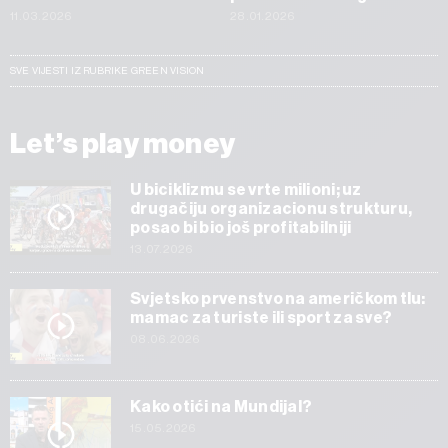
11.03.2026
28.01.2026
SVE VIJESTI IZ RUBRIKE GREEN VISION
Let’s play money
U biciklizmu se vrte milioni; uz
drugačiju organizacionu strukturu,
posao bi bio još profitabilniji
13.07.2026
Svjetsko prvenstvo na američkom tlu:
mamac za turiste ili sport za sve?
08.06.2026
Kako otići na Mundijal?
15.05.2026