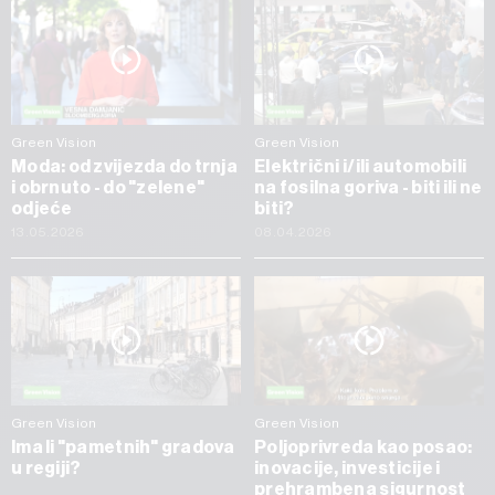
Green Vision
Green Vision
Moda: od zvijezda do trnja
Električni i/ili automobili
i obrnuto - do "zelene"
na fosilna goriva - biti ili ne
odjeće
biti?
13.05.2026
08.04.2026
Green Vision
Green Vision
Ima li "pametnih" gradova
Poljoprivreda kao posao:
u regiji?
inovacije, investicije i
prehrambena sigurnost