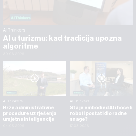
AI Thinkers
AI u turizmu: kad tradicija upozna
algoritme
30.06.2026
AI Thinkers
AI Thinkers
Brže administrativne
Šta je embodied AI i hoće li
procedure uz rješenja
roboti postati dio radne
umjetne inteligencije
snage?
04.05.2026
17.03.2026