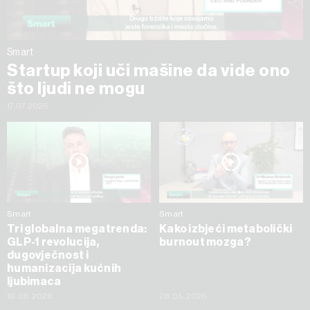
Smart
Startup koji uči mašine da vide ono
što ljudi ne mogu
17.07.2026
Smart
Smart
Tri globalna megatrenda:
Kako izbjeći metabolički
GLP-1 revolucija,
burnout mozga?
dugovječnost i
humanizacija kućnih
ljubimaca
19.06.2026
28.05.2026