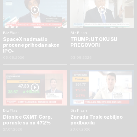
Biz Flash
Biz Flash
SpaceX nadmašio
TRUMP: U TOKU SU
procene prihoda nakon
PREGOVORI
IPO-
05.08.2026
03.08.2026
Biz Flash
Biz Flash
Dionice CXMT Corp.
Zarada Tesle ozbiljno
porasle su na 472%
podbacila
27.07.2026
23.07.2026