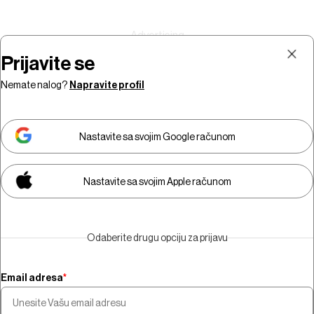
Prijavite se
Nemate nalog?
Napravite profil
Prijava
Pretplata
Nastavite sa svojim Google računom
Nastavite sa svojim Apple računom
Morate biti pretplatnik da biste
gledali video sadržaj.
Odaberite drugu opciju za prijavu
Pretplatite se
Email adresa
*