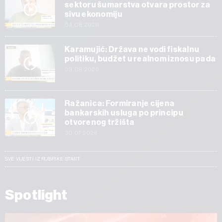
sektoru šumarstva otvara prostor za
sivu ekonomiju
04.08.2026
Karamujić: Država ne vodi fiskalnu
politiku, budžet u realnom iznosu pada
03.08.2026
Ražanica: Formiranje cijena
bankarskih usluga po principu
otvorenog tržišta
30.07.2026
SVE VIJESTI IZ RUBRIKE START
Spotlight