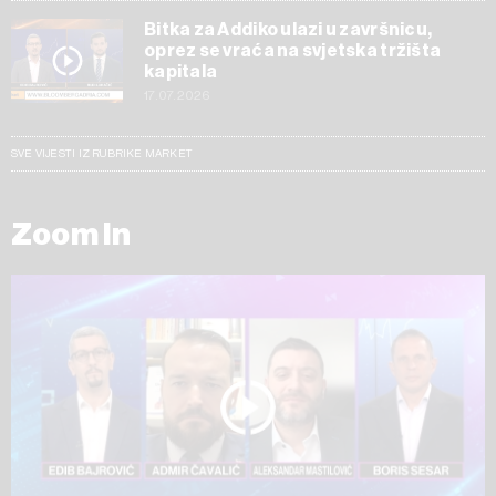
Bitka za Addiko ulazi u završnicu,
oprez se vraća na svjetska tržišta
kapitala
17.07.2026
SVE VIJESTI IZ RUBRIKE MARKET
Zoom In