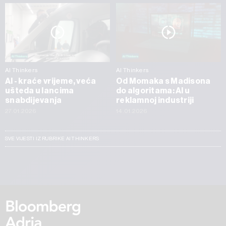
AI Thinkers
AI Thinkers
AI - kraće vrijeme, veća
Od Momaka s Madisona
ušteda u lancima
do algoritama: AI u
snabdijevanja
reklamnoj industriji
27.01.2026
14.01.2026
SVE VIJESTI IZ RUBRIKE AI THINKERS