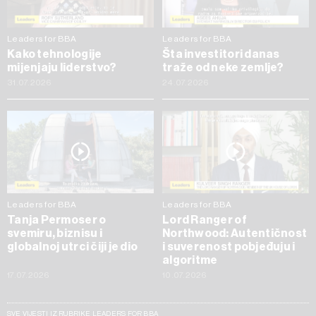
Leaders for BBA
Leaders for BBA
Kako tehnologije
Šta investitori danas
mijenjaju liderstvo?
traže od neke zemlje?
31.07.2026
24.07.2026
Leaders for BBA
Leaders for BBA
Tanja Permoser o
Lord Ranger of
svemiru, biznisu i
Northwood: Autentičnost
globalnoj utrci čiji je dio
i suverenost pobjeđuju i
algoritme
17.07.2026
10.07.2026
SVE VIJESTI IZ RUBRIKE LEADERS FOR BBA