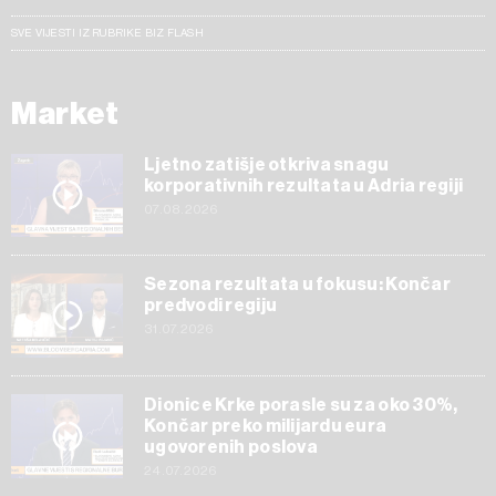
SVE VIJESTI IZ RUBRIKE BIZ FLASH
Market
Ljetno zatišje otkriva snagu
korporativnih rezultata u Adria regiji
07.08.2026
Sezona rezultata u fokusu: Končar
predvodi regiju
31.07.2026
Dionice Krke porasle su za oko 30%,
Končar preko milijardu eura
ugovorenih poslova
24.07.2026