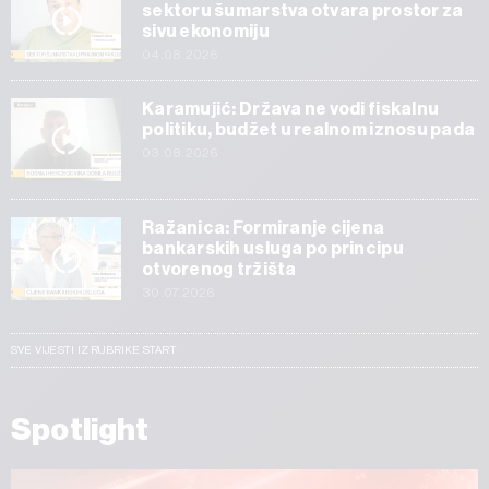
sektoru šumarstva otvara prostor za
sivu ekonomiju
04.08.2026
Karamujić: Država ne vodi fiskalnu
politiku, budžet u realnom iznosu pada
03.08.2026
Ražanica: Formiranje cijena
bankarskih usluga po principu
otvorenog tržišta
30.07.2026
SVE VIJESTI IZ RUBRIKE START
Spotlight