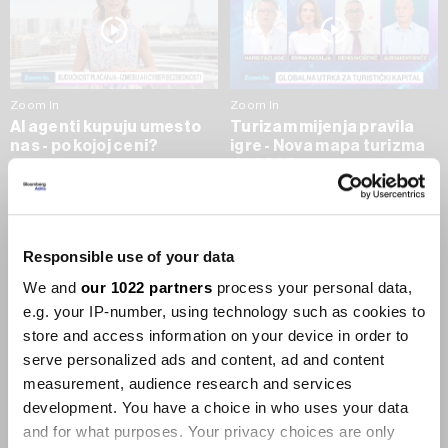
Zoom In
Zoom In
AI agenti kupuju umesto
Turizam mijenja pravila
nas - po kojoj ceni?
igre - Nova mapa turizma
do 2035.
09.07.2026
09.07.2026
SVE VIJESTI IZ RUBRIKE ZOOM IN
Responsible use of your data
We and
our 1022 partners
process your personal data,
Businessweek Adria
e.g. your IP-number, using technology such as cookies to
store and access information on your device in order to
Korisnici GLP-1 lijekova mršave,
serve personalized ads and content, ad and content
ekonomija se deblja
measurement, audience research and services
29.01.2026
development. You have a choice in who uses your data
and for what purposes. Your privacy choices are only