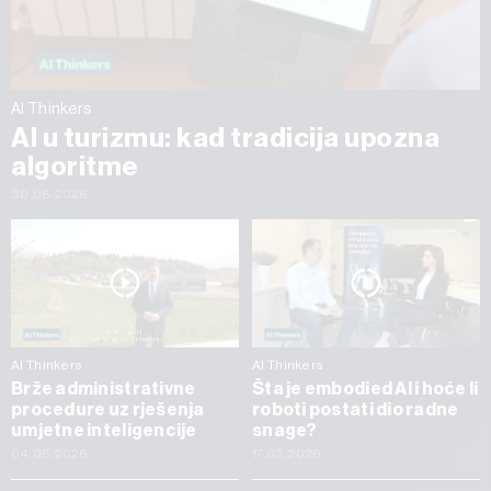
AI Thinkers
AI u turizmu: kad tradicija upozna
algoritme
30.06.2026
AI Thinkers
AI Thinkers
Brže administrativne
Šta je embodied AI i hoće li
procedure uz rješenja
roboti postati dio radne
umjetne inteligencije
snage?
04.05.2026
17.03.2026