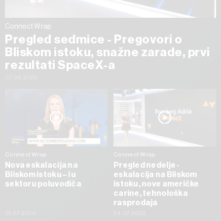
Connect Wrap
Pregled sedmice - Pregovori o
Bliskom istoku, snažne zarade, prvi
rezultati SpaceX-a
07.08.2026
Connect Wrap
Connect Wrap
Nova eskalacija na
Pregled nedelje -
Bliskom istoku – i u
eskalacija na Bliskom
sektoru poluvodiča
istoku, nove američke
carine, tehnološka
rasprodaja
31.07.2026
24.07.2026