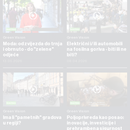
Green Vision
Green Vision
Moda: od zvijezda do trnja
Električni i/ili automobili
i obrnuto - do "zelene"
na fosilna goriva - biti ili ne
odjeće
biti?
13.05.2026
08.04.2026
Green Vision
Green Vision
Ima li "pametnih" gradova
Poljoprivreda kao posao:
u regiji?
inovacije, investicije i
prehrambena sigurnost