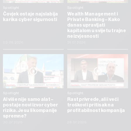
Spotlight
Spotlight
Čovjek ostaje najslabija
Wealth Management i
karika cyber sigurnosti
Private Banking – Kako
danas upravljati
kapitalom u svijetu trajne
neizvjesnosti
03.08.2026
31.07.2026
Spotlight
Spotlight
AI više nije samo alat –
Rast privrede, ali i veći
postaje novi izvor cyber
troškovi i pritisak na
rizika. Jesu li kompanije
profitabilnost kompanija
spremne?
30.07.2026
28.07.2026