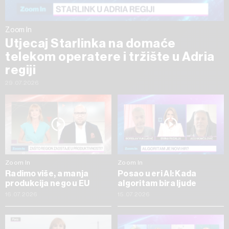
Zoom In
Utjecaj Starlinka na domaće
telekom operatere i tržište u Adria
regiji
29.07.2026
Zoom In
Zoom In
Radimo više, a manja
Posao u eri AI: Kada
produkcija nego u EU
algoritam bira ljude
16.07.2026
15.07.2026