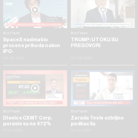
Biz Flash
Biz Flash
SpaceX nadmašio
TRUMP: U TOKU SU
procene prihoda nakon
PREGOVORI
IPO-
05.08.2026
03.08.2026
Biz Flash
Biz Flash
Dionice CXMT Corp.
Zarada Tesle ozbiljno
porasle su na 472%
podbacila
27.07.2026
23.07.2026