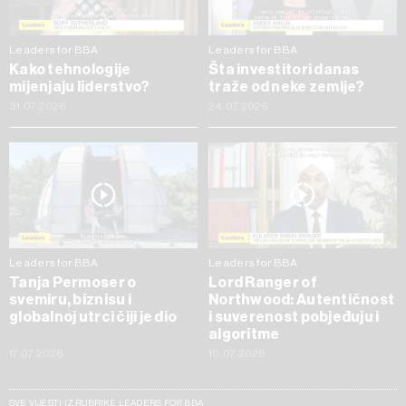
Leaders for BBA
Leaders for BBA
Kako tehnologije
Šta investitori danas
mijenjaju liderstvo?
traže od neke zemlje?
31.07.2026
24.07.2026
Leaders for BBA
Leaders for BBA
Tanja Permoser o
Lord Ranger of
svemiru, biznisu i
Northwood: Autentičnost
globalnoj utrci čiji je dio
i suverenost pobjeđuju i
algoritme
17.07.2026
10.07.2026
SVE VIJESTI IZ RUBRIKE LEADERS FOR BBA