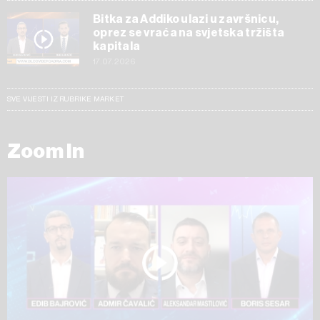
Bitka za Addiko ulazi u završnicu,
oprez se vraća na svjetska tržišta
kapitala
17.07.2026
SVE VIJESTI IZ RUBRIKE MARKET
Zoom In