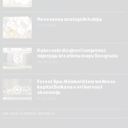
Renesansa analognih hobija
03.07.2026
Kako ruski dizajneri i umjetnici
mijenjaju kreativnu mapu Beograda
09.06.2026
Forest Spa: Neiskorišteni wellness
kapital Balkana u eri burnout
ekonomije
27.04.2026
SVE VIJESTI IZ RUBRIKE INSPIRACIJA