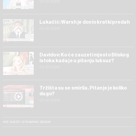
03.07.2026
Lukačić: Warsh je donio kratki predah
03.07.2026
Davidov: Ko će zauzeti mjesto Bliskog
istoka kada je u pitanju luksuz?
03.07.2026
Tržišta su se smirila. Pitanje je koliko
dugo?
03.07.2026
SVE VIJESTI IZ RUBRIKE SEDAM