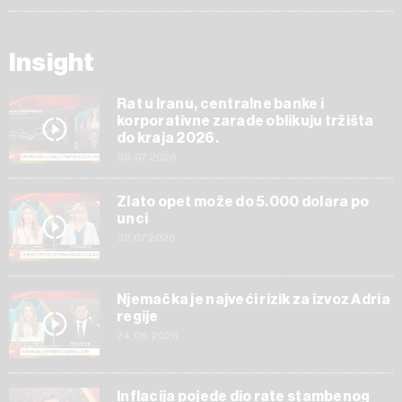
Insight
Rat u Iranu, centralne banke i
korporativne zarade oblikuju tržišta
do kraja 2026.
09.07.2026
Zlato opet može do 5.000 dolara po
unci
02.07.2026
Njemačka je najveći rizik za izvoz Adria
regije
24.06.2026
Inflacija pojede dio rate stambenog