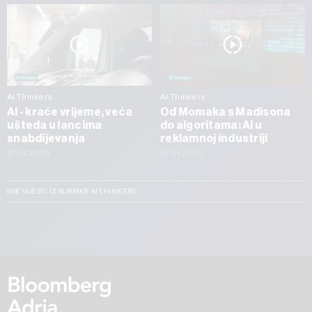
AI Thinkers
AI Thinkers
AI - kraće vrijeme, veća
Od Momaka s Madisona
ušteda u lancima
do algoritama: AI u
snabdijevanja
reklamnoj industriji
27.01.2026
14.01.2026
SVE VIJESTI IZ RUBRIKE AI THINKERS