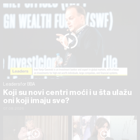
ažurirati klikom na „Prikaži detalje“. Privolu možete u bilo
kojem trenutku povući bez negativnih posljedica.
Leaders for BBA
Koji su novi centri moći i u šta ulažu
oni koji imaju sve?
07.08.2026