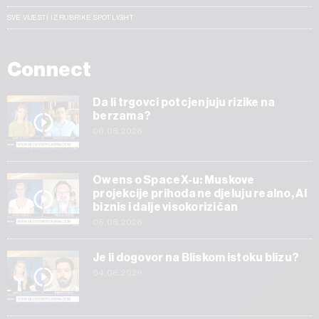
SVE VIJESTI IZ RUBRIKE SPOTLIGHT
Connect
Da li trgovci potcjenjuju rizike na
berzama?
06.08.2026
Owens o SpaceX-u: Muskove
projekcije prihoda ne djeluju realno, AI
biznis i dalje visokorizičan
05.08.2026
Je li dogovor na Bliskom istoku blizu?
04.08.2026