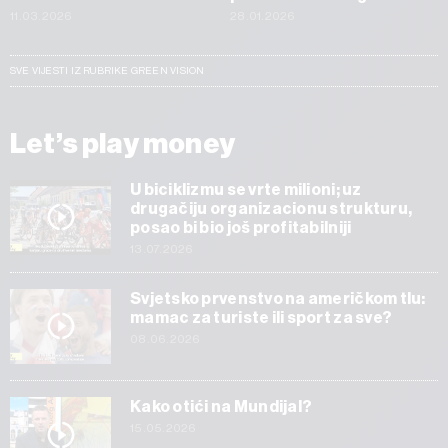
11.03.2026
28.01.2026
SVE VIJESTI IZ RUBRIKE GREEN VISION
Let’s play money
U biciklizmu se vrte milioni; uz
drugačiju organizacionu strukturu,
posao bi bio još profitabilniji
13.07.2026
Svjetsko prvenstvo na američkom tlu:
mamac za turiste ili sport za sve?
08.06.2026
Kako otići na Mundijal?
15.05.2026