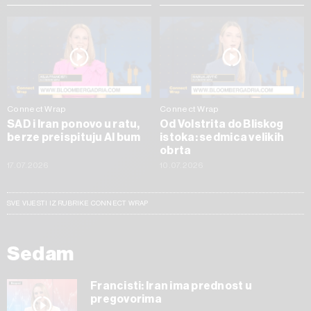
Connect Wrap
Connect Wrap
SAD i Iran ponovo u ratu,
Od Volstrita do Bliskog
berze preispituju AI bum
istoka: sedmica velikih
obrta
17.07.2026
10.07.2026
SVE VIJESTI IZ RUBRIKE CONNECT WRAP
Sedam
Francisti: Iran ima prednost u
pregovorima