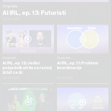
Originals
AI IRL, ep. 13: Futuristi
06.08.2026
Originals
Originals
AI IRL, ep. 12: Jedini
AI IRL, ep. 11: Problem
pobjednik utrke za razvoj
koordinacije
AI bit će AI
04.08.2026
29.07.2026