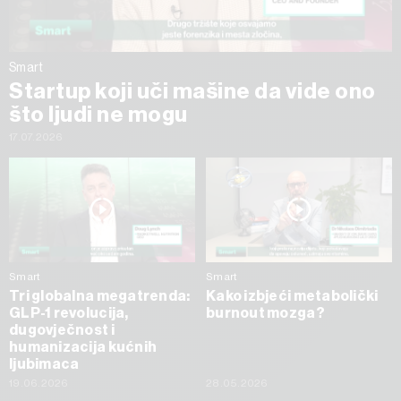
Smart
Startup koji uči mašine da vide ono
što ljudi ne mogu
17.07.2026
Smart
Smart
Tri globalna megatrenda:
Kako izbjeći metabolički
GLP-1 revolucija,
burnout mozga?
dugovječnost i
humanizacija kućnih
ljubimaca
19.06.2026
28.05.2026