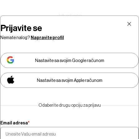
Prijavite se
Nemate nalog?
Napravite profil
Prijava
Pretplata
Nastavite sa svojim Google računom
Nastavite sa svojim Apple računom
Morate biti pretplatnik da biste
gledali video sadržaj.
Odaberite drugu opciju za prijavu
Pretplatite se
Email adresa
*