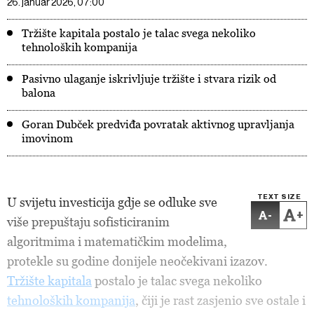
26. januar 2026, 07:00
Tržište kapitala postalo je talac svega nekoliko
tehnoloških kompanija
Pasivno ulaganje iskrivljuje tržište i stvara rizik od
balona
Goran Dubček predviđa povratak aktivnog upravljanja
imovinom
TEXT SIZE
U svijetu investicija gdje se odluke sve
-
+
više prepuštaju sofisticiranim
algoritmima i matematičkim modelima,
protekle su godine donijele neočekivani izazov.
Tržište kapitala
postalo je talac svega nekoliko
tehnoloških kompanija
, čiji je rast zasjenio sve ostale i