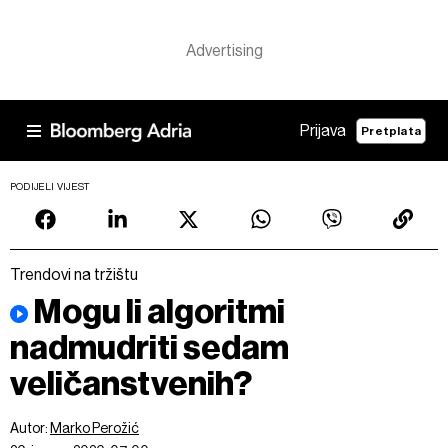
Prijava
Pretplata
PODIJELI VIJEST
Trendovi na tržištu
Mogu li algoritmi
nadmudriti sedam
veličanstvenih?
Autor:
Marko Perožić