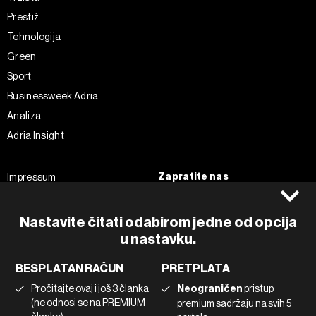
Prestiž
Tehnologija
Green
Sport
Businessweek Adria
Analiza
Adria Insight
Zapratite nas
Impressum
Politika kolačića
Facebook
Pravila privatnosti
Instagram
Nastavite čitati odabirom jedne od opcija
Uvjeti korištenja
u nastavku.
Twitter
Marketing
Linkedin
BESPLATAN RAČUN
PRETPLATA
Korištenje umjetne inteligencije
Tiktok
Pročitajte ovaj i još 3 članka
Neograničen
pristup
(ne odnosi se na PREMIUM
premium sadržaju na svih 5