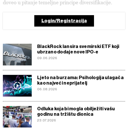
doveo u pitanje temeljne principe diversifikacije.
Login/Registracija
BlackRock lansira svemirski ETF koji
ubrzano dodaje nove IPO-e
09.06.2026
Ljeto na burzama: Psihologija ulagača
kao najveći neprijatelj
06.08.2026
Odluka koja bi mogla obilježiti vašu
godinu na tržištu dionica
23.07.2026