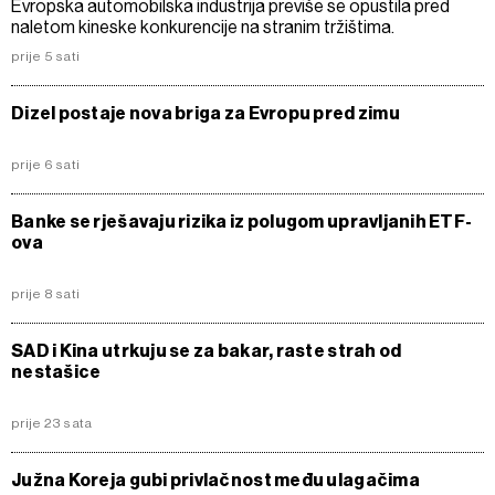
Evropska automobilska industrija previše se opustila pred
naletom kineske konkurencije na stranim tržištima.
prije 5 sati
Dizel postaje nova briga za Evropu pred zimu
prije 6 sati
Banke se rješavaju rizika iz polugom upravljanih ETF-
ova
prije 8 sati
SAD i Kina utrkuju se za bakar, raste strah od
nestašice
prije 23 sata
Južna Koreja gubi privlačnost među ulagačima