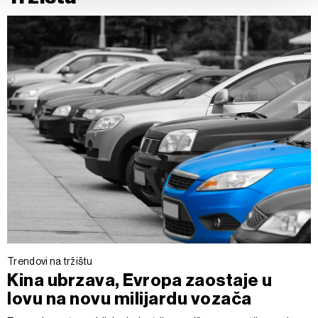
Zajednički voditelji obrade su HD-WIN ARENA SPORT
d.o.o. i
Partneri
. Više o podacima koje obrađujemo kao i
o vašim pravima pročitajte u našoj
Politici privatnosti
, a
o kolačićima i drugim sličnim tehnologijama u
Politici
kolačića
. Kolačiće u bilo kojem trenutku možete ponovno
ažurirati klikom na „Prikaži detalje“. Privolu možete u bilo
kojem trenutku povući bez negativnih posljedica.
Trendovi na tržištu
Kina ubrzava, Evropa zaostaje u
lovu na novu milijardu vozača