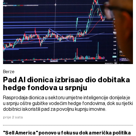
o vašim pravima pročitajte u našoj
Politici privatnosti
, a
o kolačićima i drugim sličnim tehnologijama u
Politici
kolačića
. Kolačiće u bilo kojem trenutku možete ponovno
ažurirati klikom na „Prikaži detalje“. Privolu možete u bilo
kojem trenutku povući bez negativnih posljedica.
Berze
Pad AI dionica izbrisao dio dobitaka
hedge fondova u srpnju
Rasprodaja dionica u sektoru umjetne inteligencije donijela je
u srpnju oštre gubitke vodećim hedge fondovima, dok su rijetki
dobitnici iskoristili pad za povoljnu kupnju imovine.
prije 2 sata
"Sell America" ponovo u fokusu dok američka politika