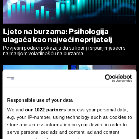
Ljeto na burzama: Psihologija
ulagača kao najveći neprijatelj
Povijesni podaci pokazuju da su lipanj i srpanj mjeseci s
najmanjom volatilnošću na burzama.
Responsible use of your data
We and
our 1022 partners
process your personal data,
e.g. your IP-number, using technology such as cookies to
Sezona rezultata u fokusu:
Globalne berze tresu rizici,
Končar predvodi regiju
regionalni prvaci nižu rekorde
store and access information on your device in order to
serve personalized ads and content, ad and content