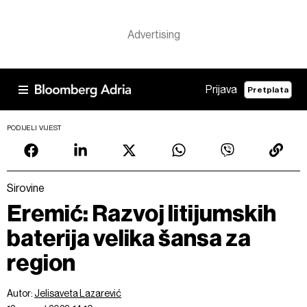
Prijava
Pretplata
PODIJELI VIJEST
Sirovine
Eremić: Razvoj litijumskih
baterija velika šansa za
region
Autor:
Jelisaveta Lazarević