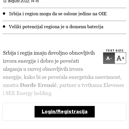
12. avgust 2022, 14:16
Srbija i region mogu da se oslone jedino na OIE
Veliki potencijal regiona je u domenu baterija
TEXT SIZE
Srbija i regija imaju dovoljno obnovljivih
-
+
izvora energije i dobro je povećati
ulaganja u razvoj obnovljivih izvora
energije, kako bi se povećala energetska neovisnost,
smatra
Đorđe Eremić
, partner u tvrtkama Elevenes
i SEE Energy holding.
Login/Registracija