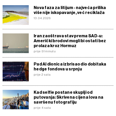
Nova faza za litijum - najveća prilika
više nije iskopavanje, već reciklaža
13.04.2026
Iran zaoštrava stav prema SAD-u:
Američki brodovi mogli bi ostati bez
prolaza kroz Hormuz
prije 51 minutu
Pad AI dionica izbrisao dio dobitaka
hedge fondova u srpnju
prije 2 sata
Kad selfie postane skuplji od
putovanja: Skrivena cijena lova na
savršenu fotografiju
prije 4 sata