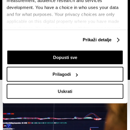
measurement, audience research and services
development. You have a choice in who uses your data
and for what purposes. Your privacy choices are only
applicable on this digital property where you have made
your choices. You can change or withdraw your consent
any time from the Cookie Declaration or by clicking on
Prikaži detalje
the Privacy trigger icon.
Zašto bi kava mogla ostati skupa
Bitka za Addiko ulazi u
još najmanje dvije godine
završnicu, na svjetskim tržištima
If you allow, we would also like to:
vlada oprez
Dopusti sve
Collect information about your geographical
location which can be accurate to within several
Prilagodi
meters
Identify your device by actively scanning it for
Tržišta
Uskrati
specific characteristics (fingerprinting)
Find out more about how your personal data is processed
and set your preferences in the
details section
.
Zajednički voditelji obrade su HD-WIN ARENA SPORT
d.o.o. i
Partneri
. Više o podacima koje obrađujemo kao i