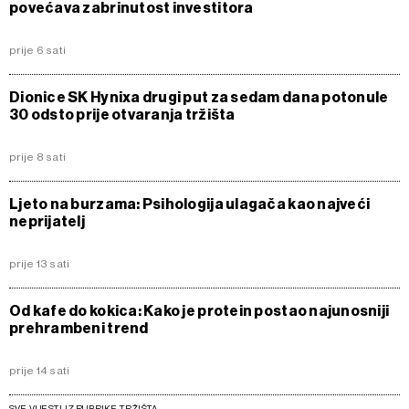
povećava zabrinutost investitora
prije 6 sati
Dionice SK Hynixa drugi put za sedam dana potonule
30 odsto prije otvaranja tržišta
prije 8 sati
Ljeto na burzama: Psihologija ulagača kao najveći
neprijatelj
prije 13 sati
Od kafe do kokica: Kako je protein postao najunosniji
prehrambeni trend
prije 14 sati
SVE VIJESTI IZ RUBRIKE TRŽIŠTA