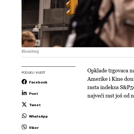
Bloomberg
Opklade trgovaca na
PODIJELI VIJEST
Amerike i Kine donij
Facebook
rasta indeksa S&P500
Post
najveći rast još od
Tweet
WhatsApp
Viber