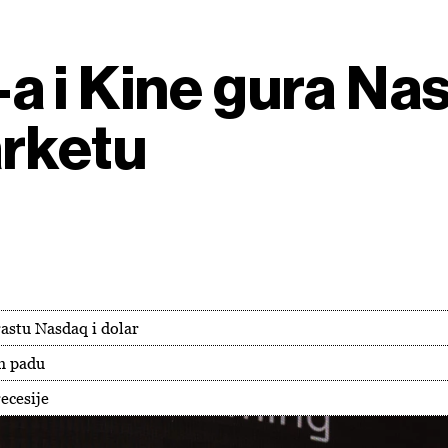
a i Kine gura Na
arketu
rastu Nasdaq i dolar
m padu
recesije