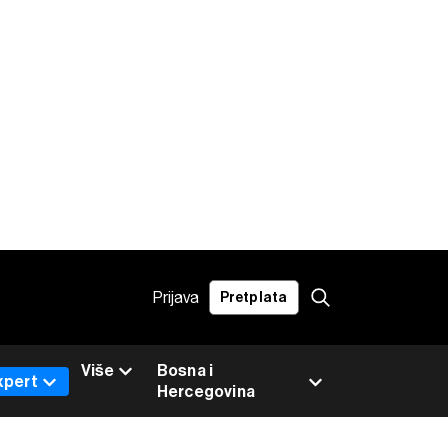
Prijava
Pretplata
Više
Bosna i
xpert
Hercegovina