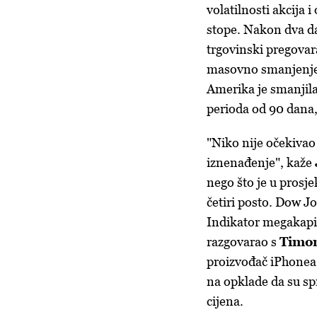
volatilnosti akcija 
stope. Nakon dva d
trgovinski pregovar
masovno smanjenje c
Amerika je smanjila
perioda od 90 dana,
"Niko nije očekivao
iznenađenje", kaže
nego što je u prosj
četiri posto. Dow J
Indikator megakapita
razgovarao s
Timo
proizvođač iPhonea 
na opklade da su sp
cijena.