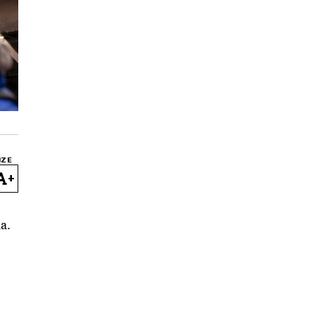
IZE
+
ma.