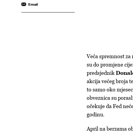
Email
Veća spremnost za r
su do promjene cijen
predsjednik
Donal
akcija većeg broja t
to samo oko mjesec 
obveznica su porasli
očekuje da Fed neće
godinu.
April na berzama obi