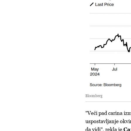
Bloomberg
"Veći pad carina iz
uspostavljanje okvir
da vidi", rekla je
Ca