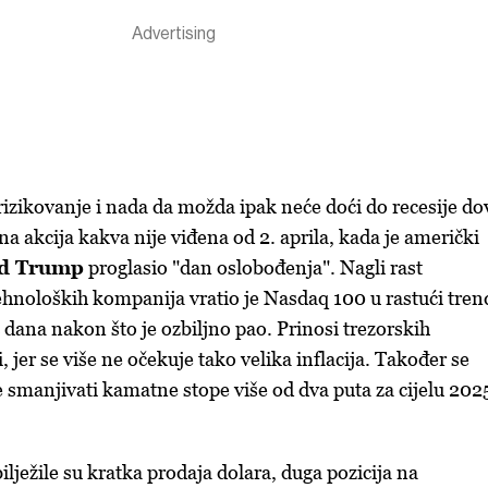
izikovanje i nada da možda ipak neće doći do recesije do
a akcija kakva nije viđena od 2. aprila, kada je američki
d Trump
proglasio "dan oslobođenja". Nagli rast
ehnoloških kompanija vratio je Nasdaq 100 u rastući trend
dana nakon što je ozbiljno pao. Prinosi trezorskih
, jer se više ne očekuje tako velika inflacija. Također se
 smanjivati kamatne stope više od dva puta za cijelu 202
lježile su kratka prodaja dolara, duga pozicija na