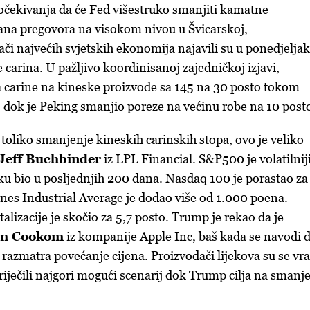
i očekivanja da će Fed višestruko smanjiti kamatne
ana pregovora na visokom nivou u Švicarskoj,
ači najvećih svjetskih ekonomija najavili su u ponedjeljak
arina. U pažljivo koordinisanoj zajedničkoj izjavi,
 carine na kineske proizvode sa 145 na 30 posto tokom
 dok je Peking smanjio poreze na većinu robe na 10 post
 toliko smanjenje kineskih carinskih stopa, ovo je veliko
Jeff Buchbinder
iz LPL Financial. S&P500 je volatilnij
eku bio u posljednjih 200 dana. Nasdaq 100 je porastao za
ones Industrial Average je dodao više od 1.000 poena.
lizacije je skočio za 5,7 posto. Trump je rekao da je
m Cookom
iz kompanije Apple Inc, baš kada se navodi 
razmatra povećanje cijena. Proizvođači lijekova su se vrat
riječili najgori mogući scenarij dok Trump cilja na smanj