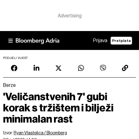
Prijava
Pretplata
PODIJELI VIJEST
Berze
'Veličanstvenih 7' gubi
korak s tržištem i bilježi
minimalan rast
Izvor:
Ryan Vlastelica / Bloomberg