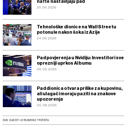
nafte nastavljaju pad
25.06.2026
Tehnološke dionice na Wall Streetu
potonule nakon šoka iz Azije
24.06.2026
Pad povjerenja u Nvidiju: Investitori sve
oprezniji uprkos AI bumu
06.05.2026
Pad dionica otvara prilike za kupovinu,
ali ulagači moraju paziti na znakove
upozorenja
05.08.2026
SVE VIJESTI IZ RUBRIKE TRŽIŠTA