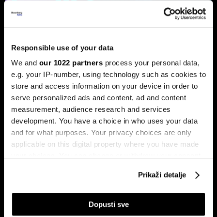
Ljeto na burzama: Psihologija
ulagača kao najveći neprijatelj
Responsible use of your data
Povijesni podaci pokazuju da su lipanj i srpanj mjeseci s
najmanjom volatilnošću na burzama.
We and
our 1022 partners
process your personal data,
e.g. your IP-number, using technology such as cookies to
store and access information on your device in order to
serve personalized ads and content, ad and content
measurement, audience research and services
development. You have a choice in who uses your data
and for what purposes. Your privacy choices are only
applicable on this digital property where you have made
your choices. You can change or withdraw your consent
Sezona rezultata u fokusu:
Globalne berze tresu rizici,
any time from the Cookie Declaration or by clicking on
Končar predvodi regiju
regionalni prvaci nižu rekorde
Prikaži detalje
the Privacy trigger icon.
If you allow, we would also like to:
Dopusti sve
Collect information about your geographical