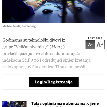
Michael Nagle/Bloomberg
TEXT SIZE
Godinama su tehnološki divovi iz
-
+
grupe "Veličanstvenih 7" (
Mag 7
)
privlačili pažnju investitora, dominirajući
indeksom S&P 500 i određujući smjer kretanja
cjelokupnog tržišta dionica. Ti su dani prošli.
Login/Registracija
Talas optimizma na berzama, cijene