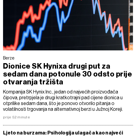
Berze
Dionice SK Hynixa drugi put za
sedam dana potonule 30 odsto prije
otvaranja tržišta
Kompanija SK Hynix Inc., jedan od najvećih proizvođača
čipova, pretrpjela je drugi kratkotrajni pad cijene dionica u
otprilike sedam dana, što je ponovo otvorilo pitanja o
volatilnosti trgovanja na alternativnoj berzi u Južnoj Koreji.
prije 52 minute
Ljeto na burzama: Psihologija ulagača kao najveći