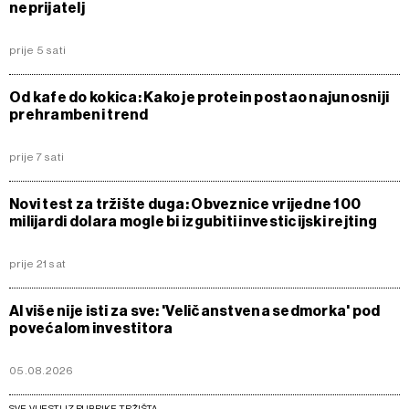
neprijatelj
prije 5 sati
Od kafe do kokica: Kako je protein postao najunosniji
prehrambeni trend
prije 7 sati
Novi test za tržište duga: Obveznice vrijedne 100
milijardi dolara mogle bi izgubiti investicijski rejting
prije 21 sat
AI više nije isti za sve: 'Veličanstvena sedmorka' pod
povećalom investitora
05.08.2026
SVE VIJESTI IZ RUBRIKE TRŽIŠTA