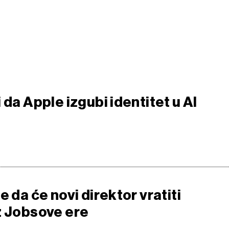
 da Apple izgubi identitet u AI
e da će novi direktor vratiti
z Jobsove ere