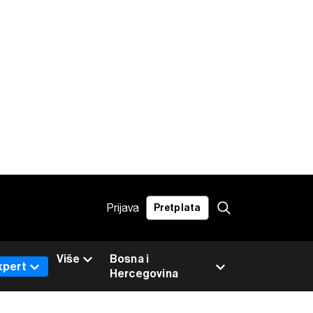
Prijava
Pretplata
Više
Bosna i
xpert
Hercegovina