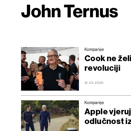
John Ternus
Kompanije
Cook ne želi
revoluciji
12.05.2026
Kompanije
Apple vjeruj
odlučnost i