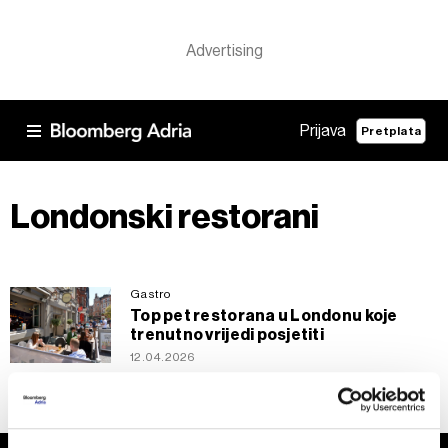
Prijava
Pretplata
Londonski restorani
Gastro
Top pet restorana u Londonu koje
trenutno vrijedi posjetiti
12.04.2026