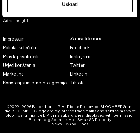
Businessweek Adria
Uskrati
specific characteristics (fingerprinting)
Analiza
Find out more about how your personal data is processed
Adria Insight
and set your preferences in the
details section
.
Zajednički voditelji obrade su HD-WIN ARENA SPORT
Zapratite nas
Impressum
d.o.o. i
Partneri
. Više o podacima koje obrađujemo kao i
Politika kolačića
Facebook
o vašim pravima pročitajte u našoj
Politici privatnosti
, a
Pravila privatnosti
Instagram
o kolačićima i drugim sličnim tehnologijama u
Politici
Uvjeti korištenja
Twitter
kolačića
. Kolačiće u bilo kojem trenutku možete ponovno
ažurirati klikom na „Prikaži detalje“. Privolu možete u bilo
Marketing
Linkedin
kojem trenutku povući bez negativnih posljedica.
Korištenje umjetne inteligencije
Tiktok
©2022 - 2026 Bloomberg L.P. All Rights Reserved. BLOOMBERG and
the BLOOMBERG logo are registered trademarks and service marks of
Bloomberg Finance L.P. or its subsidiaries, displayed with permission
Bloomberg Adria is a Mtel Swiss SA Property
News CMS by Cubes