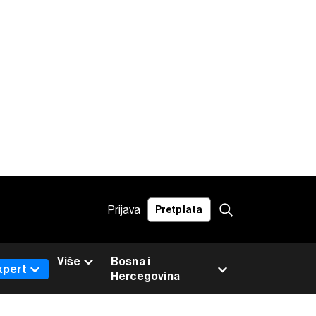
Prijava
Pretplata
Više
Bosna i
xpert
Hercegovina