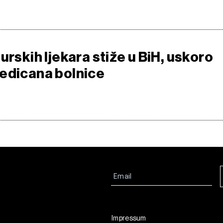
urskih ljekara stiže u BiH, uskoro
edicana bolnice
Impressum