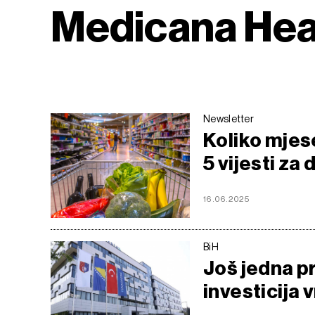
Medicana Hea
Newsletter
Koliko mjese
5 vijesti za
16.06.2025
BiH
Još jedna p
investicija 