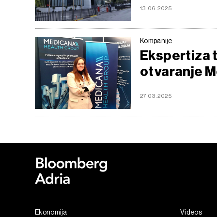
13.06.2025
Kompanije
Ekspertiza t
otvaranje M
27.03.2025
Ekonomija
Videos