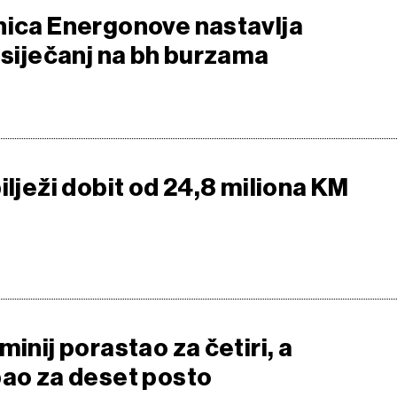
nica Energonove nastavlja
 siječanj na bh burzama
ilježi dobit od 24,8 miliona KM
minij porastao za četiri, a
pao za deset posto