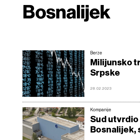
Bosnalijek
Berze
Milijunsko 
Srpske
28.02.2023
Kompanije
Sud utvrdio
Bosnalijek, 