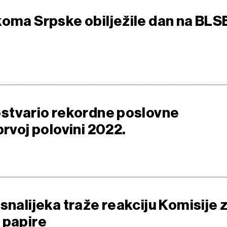
koma Srpske obilježile dan na BLS
ostvario rekordne poslovne
prvoj polovini 2022.
snalijeka traže reakciju Komisije 
 papire