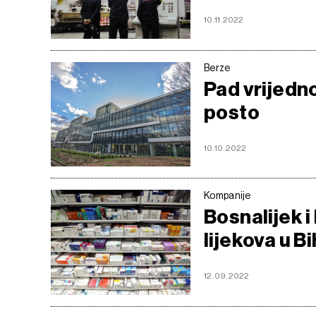
10.11.2022
Berze
Pad vrijedno
posto
10.10.2022
Kompanije
Bosnalijek i
lijekova u B
12.09.2022