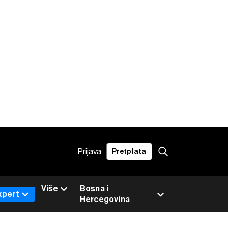
Prijava
Pretplata
Više
Bosna i
xpert
Hercegovina