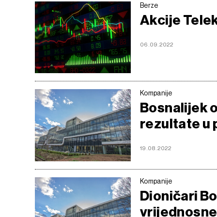
Berze
Akcije Tele
06.09.2022
Kompanije
Bosnalijek 
rezultate u 
19.08.2022
Kompanije
Dioničari Bo
vrijednosne