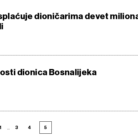
isplaćuje dioničarima devet milion
i
osti dionica Bosnalijeka
...
1
3
4
5