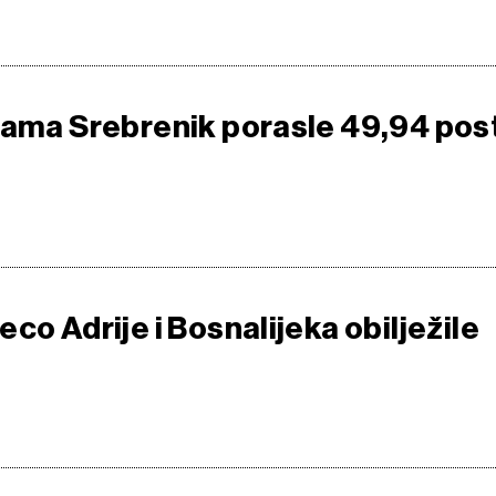
rama Srebrenik porasle 49,94 pos
co Adrije i Bosnalijeka obilježile