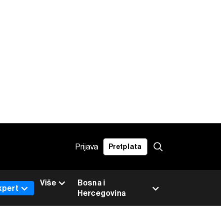
Prijava
Pretplata
Više
Bosna i
xpert
Hercegovina