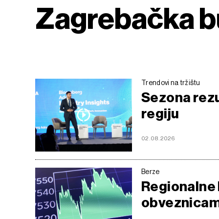
Zagrebačka b
Trendovi na tržištu
Sezona rezu
regiju
02.08.2026
Berze
Regionalne 
obveznicama