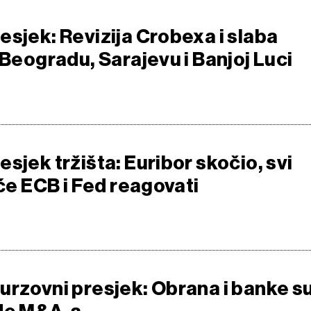
esjek: Revizija Crobexa i slaba
 Beogradu, Sarajevu i Banjoj Luci
sjek tržišta: Euribor skočio, svi
 će ECB i Fed reagovati
urzovni presjek: Obrana i banke s