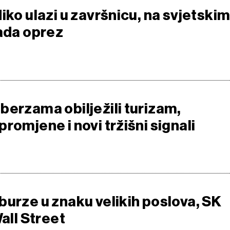
iko ulazi u završnicu, na svjetski
lada oprez
berzama obilježili turizam,
romjene i novi tržišni signali
burze u znaku velikih poslova, SK
Wall Street