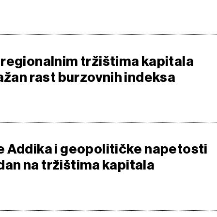
regionalnim tržištima kapitala
nažan rast burzovnih indeksa
 Addika i geopolitičke napetosti
jedan na tržištima kapitala