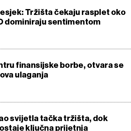
esjek: Tržišta čekaju rasplet oko
 IPO dominiraju sentimentom
tru finansijske borbe, otvara se
nova ulaganja
o svijetla tačka tržišta, dok
ostaje ključna prijetnja