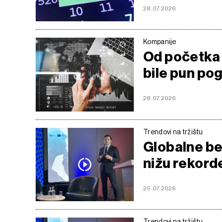
28.07.2026
Kompanije
Od početka 
bile pun po
28.07.2026
Trendovi na tržištu
Globalne ber
nižu rekord
25.07.2026
Trendovi na tržištu