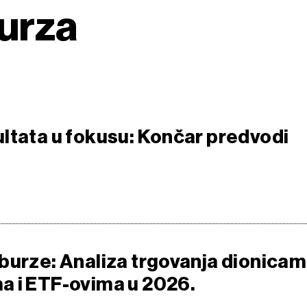
urza
ltata u fokusu: Končar predvodi
burze: Analiza trgovanja dionicam
 i ETF-ovima u 2026.