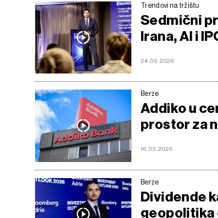
Trendovi na tržištu
Sedmični pr
Irana, AI i
24.05.2026
Berze
Addiko u cen
prostor za 
16.05.2026
Berze
Dividende ka
geopolitika 