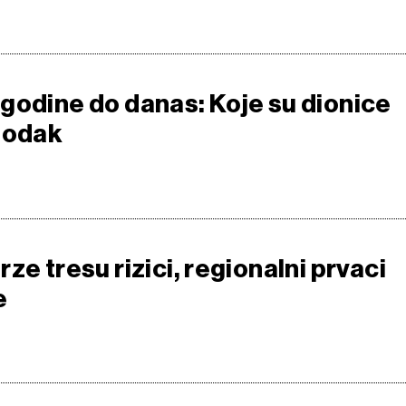
godine do danas: Koje su dionice
godak
ze tresu rizici, regionalni prvaci
e