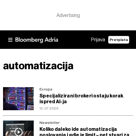
Prijava
Pretplata
automatizacija
Evropa
Specijalizirani brokeri ostaju korak
ispred AI-ja
15.07.2026
Newsletter
Koliko daleko ide automatizacija
poslovanja i gdje je limit – pet stvari za