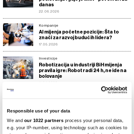
danas
22.06.2026
Kompanije
AI mijenja početne pozicije: Šta to
znači za razvoj budućih lidera?
17.05.2026
Investicije
Robotizacija u industriji BiH mijenja
pravila igre: Robot radi 24 h, ne ide na
bolovanje
11.04.2025
Bloomberg Adria TV
Automatizacija posla: ima li razloga za
brigu?
Responsible use of your data
17.05.2024
We and
our 1022 partners
process your personal data,
e.g. your IP-number, using technology such as cookies to
Tehnologija