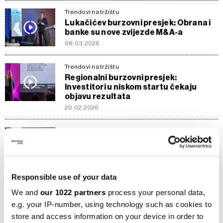
Trendovi na tržištu
Lukačićev burzovni presjek: Obrana i
banke su nove zvijezde M&A-a
08.03.2026
Trendovi na tržištu
Regionalni burzovni presjek:
Investitori u niskom startu čekaju
objavu rezultata
20.02.2026
Trendovi na tržištu
Lukačićev tjedni presjek: Slovenska
burza leti, metali padaju - što čeka
ulagače u regiji?
06.02.2026
Responsible use of your data
We and
our 1022 partners
process your personal data,
Trendovi na tržištu
e.g. your IP-number, using technology such as cookies to
Blažekovićev tjedni presjek - rekordna
Krka i preuzimanje Dijamanta
store and access information on your device in order to