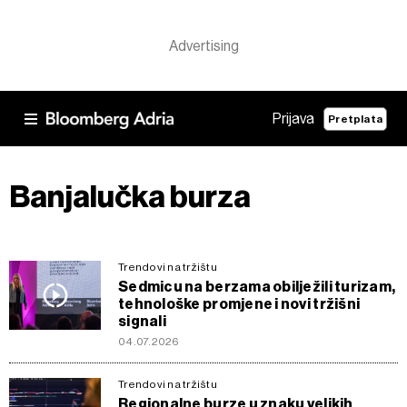
Prijava
Pretplata
Banjalučka burza
Trendovi na tržištu
Sedmicu na berzama obilježili turizam,
tehnološke promjene i novi tržišni
signali
04.07.2026
Trendovi na tržištu
Regionalne burze u znaku velikih