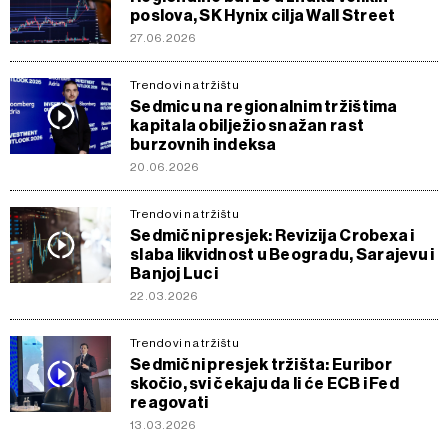
poslova, SK Hynix cilja Wall Street
27.06.2026
Trendovi na tržištu
Sedmicu na regionalnim tržištima
kapitala obilježio snažan rast
burzovnih indeksa
20.06.2026
Trendovi na tržištu
Sedmični presjek: Revizija Crobexa i
slaba likvidnost u Beogradu, Sarajevu i
Banjoj Luci
22.03.2026
Trendovi na tržištu
Sedmični presjek tržišta: Euribor
skočio, svi čekaju da li će ECB i Fed
reagovati
13.03.2026