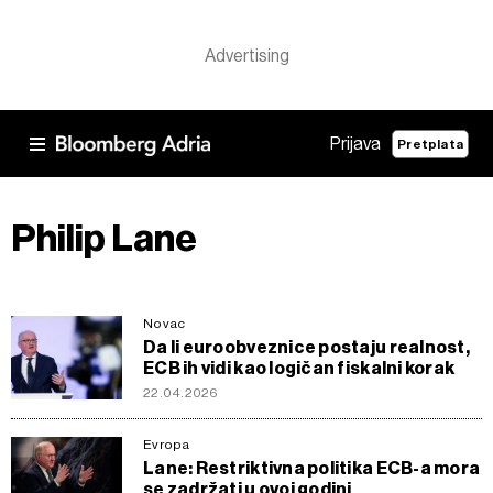
Prijava
Pretplata
Philip Lane
Novac
Da li euroobveznice postaju realnost,
ECB ih vidi kao logičan fiskalni korak
22.04.2026
Evropa
Lane: Restriktivna politika ECB-a mora
se zadržati u ovoj godini