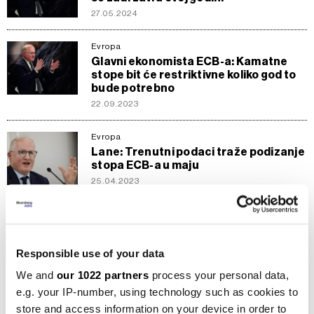
27.05.2024
Evropa
Glavni ekonomista ECB-a: Kamatne
stope bit će restriktivne koliko god to
bude potrebno
22.09.2023
Evropa
Lane: Trenutni podaci traže podizanje
stopa ECB-a u maju
25.04.2023
Evropa
Lane (ECB): Povećanje stopa ako
tenzije u bankama ne prođu
Responsible use of your data
30.03.2023
We and
our 1022 partners
process your personal data,
Evropa
e.g. your IP-number, using technology such as cookies to
Glavni ekonomist ECB-a uvjeren da je
store and access information on your device in order to