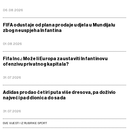
06.08.2026
FIFA odustaje od plana prodaje udjela u Mundijalu
zbog neuspjeha Infantina
01.08.2026
Fifa Inc.: Može li Europa zaustaviti Infantinovu
ofenzivu privatnog kapitala?
31.07.2026
Adidas prodao četiri puta više dresova, pa doživio
najveći pad dionica do sada
31.07.2026
SVE VIJESTI IZ RUBRIKE SPORT