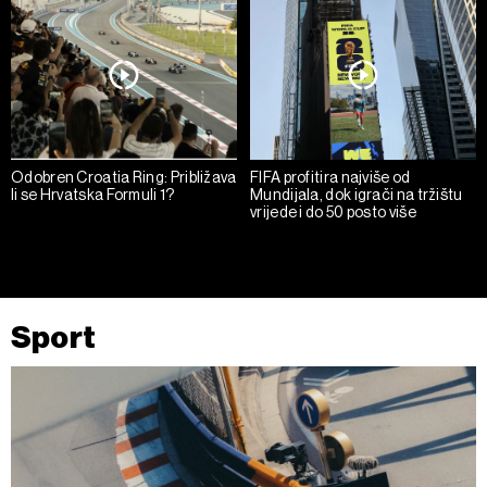
Odobren Croatia Ring: Približava
FIFA profitira najviše od
li se Hrvatska Formuli 1?
Mundijala, dok igrači na tržištu
vrijede i do 50 posto više
Sport