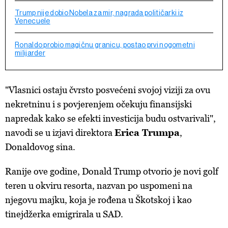
Trump nije dobio Nobela za mir, nagrada političarki iz
Venecuele
Ronaldo probio magičnu granicu, postao prvi nogometni
milijarder
"Vlasnici ostaju čvrsto posvećeni svojoj viziji za ovu
nekretninu i s povjerenjem očekuju finansijski
napredak kako se efekti investicija budu ostvarivali",
navodi se u izjavi direktora
Erica Trumpa
,
Donaldovog sina.
Ranije ove godine, Donald Trump otvorio je novi golf
teren u okviru resorta, nazvan po uspomeni na
njegovu majku, koja je rođena u Škotskoj i kao
tinejdžerka emigrirala u SAD.