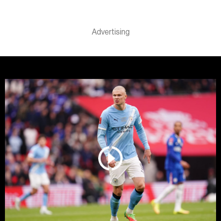
o vašim pravima pročitajte u našoj
Politici privatnosti
, a
o kolačićima i drugim sličnim tehnologijama u
Politici
kolačića
. Kolačiće u bilo kojem trenutku možete ponovno
ažurirati klikom na „Prikaži detalje“. Privolu možete u bilo
kojem trenutku povući bez negativnih posljedica.