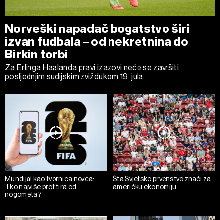
Norveški napadač bogatstvo širi
izvan fudbala – od nekretnina do
Birkin torbi
Za Erlinga Haalanda pravi izazovi neće se završiti
posljednjim sudijskim zviždukom 19. jula.
Mundijal kao tvornica novca:
Šta Svjetsko prvenstvo znači za
Tko najviše profitira od
američku ekonomiju
nogometa?