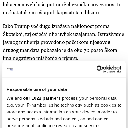
lokacija naveli lošu putnu i željezničku povezanost te
nedostatak smještajnih kapaciteta u blizini.
Iako Trump već dugo izražava naklonost prema
Škotskoj, taj osjećaj nije uvijek uzajaman. Istraživanje
javnog mnijenja provedeno početkom njegovog
drugog mandata pokazalo je da oko 70 posto Škota
ima negativno mišljenje o njemu.
DONALD TRUMP
ŠVEDSKA
GOLF
SPORT
FINANSIJE
Responsible use of your data
We and
our 1022 partners
process your personal data,
e.g. your IP-number, using technology such as cookies to
store and access information on your device in order to
serve personalized ads and content, ad and content
Svjetsko prvenstvo završilo, FIFA
measurement, audience research and services