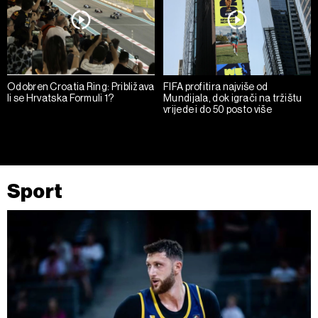
Odobren Croatia Ring: Približava
FIFA profitira najviše od
li se Hrvatska Formuli 1?
Mundijala, dok igrači na tržištu
vrijede i do 50 posto više
Sport