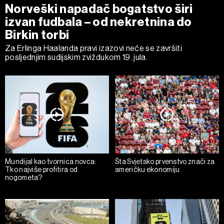
Norveški napadač bogatstvo širi
izvan fudbala – od nekretnina do
Birkin torbi
Za Erlinga Haalanda pravi izazovi neće se završiti
posljednjim sudijskim zviždukom 19. jula.
Mundijal kao tvornica novca:
Šta Svjetsko prvenstvo znači za
Tko najviše profitira od
američku ekonomiju
nogometa?