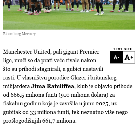
Bloomberg Mercury
TEXT SIZE
Manchester United, pali gigant Premier
-
+
lige, muči se da prati veće rivale nakon
što su prihodi stagnirali, a gubici nastavili
rasti. U vlasništvu porodice Glazer i britanskog
milijardera
Jima Ratcliffea
, klub je objavio prihode
od 666,5 miliona funti (910 miliona dolara) za
fiskalnu godinu koja je završila u junu 2025, uz
gubitak od 33 miliona funti, tek neznatno više nego
prošlogodišnjih 661,7 miliona.