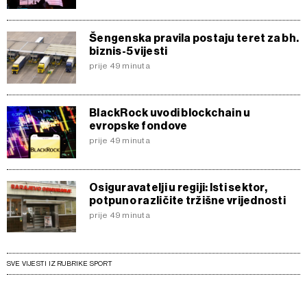
o kolačićima i drugim sličnim tehnologijama u
Politici
kolačića
. Kolačiće u bilo kojem trenutku možete ponovno
ažurirati klikom na „Prikaži detalje“. Privolu možete u bilo
Šengenska pravila postaju teret za bh.
kojem trenutku povući bez negativnih posljedica.
biznis-5 vijesti
prije 49 minuta
BlackRock uvodi blockchain u
evropske fondove
prije 49 minuta
Osiguravatelji u regiji: Isti sektor,
potpuno različite tržišne vrijednosti
prije 49 minuta
SVE VIJESTI IZ RUBRIKE SPORT