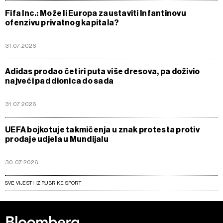
Fifa Inc.: Može li Europa zaustaviti Infantinovu
ofenzivu privatnog kapitala?
31.07.2026
Adidas prodao četiri puta više dresova, pa doživio
najveći pad dionica do sada
31.07.2026
UEFA bojkotuje takmičenja u znak protesta protiv
prodaje udjela u Mundijalu
30.07.2026
SVE VIJESTI IZ RUBRIKE SPORT