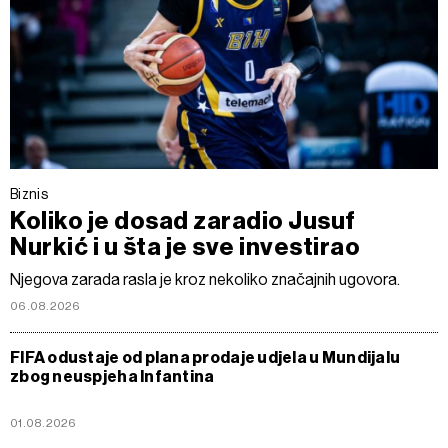
Biznis
Koliko je dosad zaradio Jusuf
Nurkić i u šta je sve investirao
Njegova zarada rasla je kroz nekoliko značajnih ugovora.
06.08.2026
FIFA odustaje od plana prodaje udjela u Mundijalu
zbog neuspjeha Infantina
01.08.2026