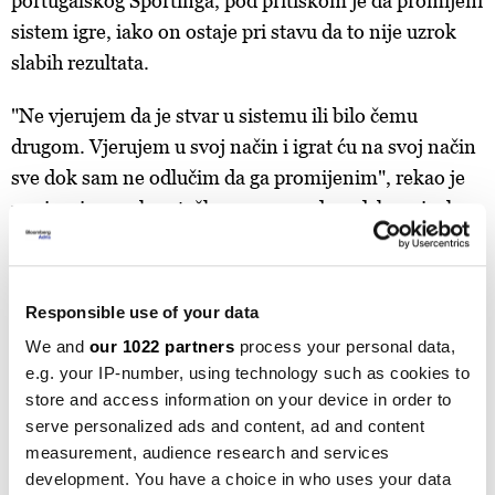
portugalskog Sportinga, pod pritiskom je da promijeni
sistem igre, iako on ostaje pri stavu da to nije uzrok
slabih rezultata.
"Ne vjerujem da je stvar u sistemu ili bilo čemu
drugom. Vjerujem u svoj način i igrat ću na svoj način
sve dok sam ne odlučim da ga promijenim", rekao je
novinarima nakon teškog poraza od gradskog rivala
Manchester Cityja prošle sedmice.
Klub je stao iza Amorima na ljetnom prelaznom roku,
Responsible use of your data
potrošivši navodno 250,7 miliona eura na nova
We and
our 1022 partners
process your personal data,
pojačanja, čime su dodatno povećani ionako visoki
e.g. your IP-number, using technology such as cookies to
dugovi. Samo 74,2 miliona eura vraćeno je kroz
store and access information on your device in order to
prodaje igrača, među kojima prednjači odlazak
serve personalized ads and content, ad and content
Alejandra Garnacha.
measurement, audience research and services
development. You have a choice in who uses your data