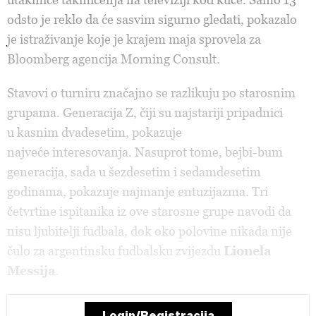
odsto je reklo da će sasvim sigurno gledati, pokazalo
je istraživanje koje je krajem maja sprovela za
Bloomberg agencija Morning Consult.
Stavovi o turniru značajno se razlikuju po starosnim
grupama. Generacija Z, čiji su najstariji pripadnici
u kasnim dvadesetim, pokazuje
najveće interesovanja. Nasuprot tome, bejbi-bum
generacija, sada u šezdesetim i sedamdesetim
godinama, pokazuje najmanje entuzijazma. Tri
četvrtine ispitanika iz ove starosne grupe navodi da
nisu ljubitelji fudbala, dok oko polovine nikada nije
čulo za argentinsku fudbalsku zvijezdu
Lionela
Messija
.
Login/Registracija