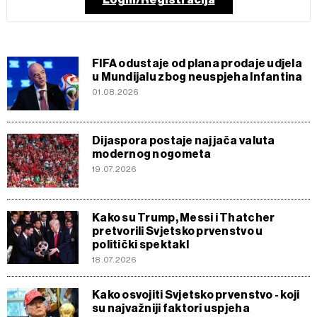
FIFA odustaje od plana prodaje udjela
u Mundijalu zbog neuspjeha Infantina
01.08.2026
Dijaspora postaje najjača valuta
modernog nogometa
19.07.2026
Kako su Trump, Messi i Thatcher
pretvorili Svjetsko prvenstvo u
politički spektakl
18.07.2026
Kako osvojiti Svjetsko prvenstvo - koji
su najvažniji faktori uspjeha