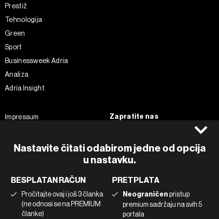
Prestiž
Tehnologija
Green
Sport
Businessweek Adria
Analiza
Adria Insight
Zapratite nas
Impressum
Politika kolačića
Facebook
Pravila privatnosti
Instagram
Nastavite čitati odabirom jedne od opcija
u nastavku.
Uvjeti korištenja
Twitter
Marketing
Linkedin
BESPLATAN RAČUN
PRETPLATA
Korištenje umjetne inteligencije
Tiktok
Pročitajte ovaj i još 3 članka
Neograničen
pristup
(ne odnosi se na PREMIUM
premium sadržaju na svih 5
članke)
portala