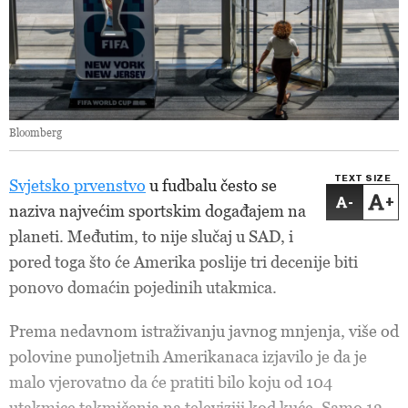
Bloomberg
TEXT SIZE
Svjetsko prvenstvo
u fudbalu često se
-
+
naziva najvećim sportskim događajem na
planeti. Međutim, to nije slučaj u SAD, i
pored toga što će Amerika poslije tri decenije biti
ponovo domaćin pojedinih utakmica.
Prema nedavnom istraživanju javnog mnjenja, više od
polovine punoljetnih Amerikanaca izjavilo je da je
malo vjerovatno da će pratiti bilo koju od 104
utakmice takmičenja na televiziji kod kuće. Samo 13