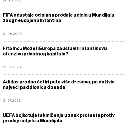
prije 20 sati
FIFA odustaje od plana prodaje udjela u Mundijalu
zbog neuspjeha Infantina
01.08.2026
Fifa Inc.: Može li Europa zaustaviti Infantinovu
ofenzivu privatnog kapitala?
31.07.2026
Adidas prodao četiri puta više dresova, pa doživio
najveći pad dionica do sada
31.07.2026
UEFA bojkotuje takmičenja u znak protesta protiv
prodaje udjela u Mundijalu