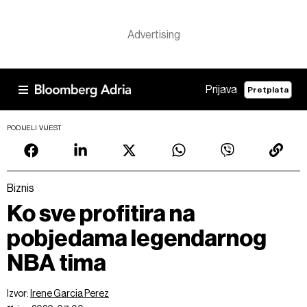
Prijava
Pretplata
PODIJELI VIJEST
Biznis
Ko sve profitira na
pobjedama legendarnog
NBA tima
Izvor:
Irene Garcia Perez