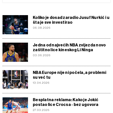
Koliko je dosad zaradio Jusuf Nurkić i u
šta je sve investirao
06.08.2026
Jedna od najvećih NBA zvijezda novo
zaštitno lice kineskog Li Ninga
03.06.2026
NBA Europe nije ni počela, a problemi
su već tu
13.04.2026
Besplatna reklama: Kako je Jokić
postao lice Crocsa - bez ugovora
27.03.2026