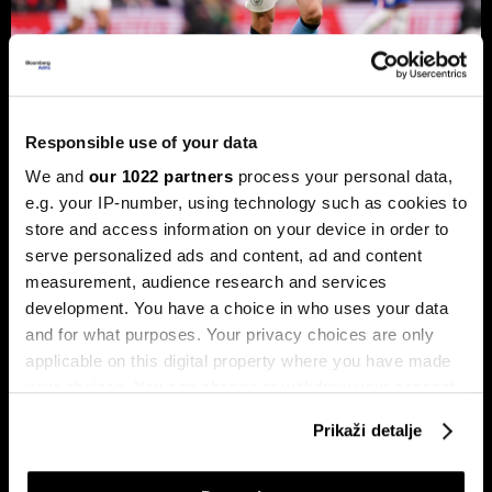
Responsible use of your data
Norveški napadač bogatstvo širi
We and
our 1022 partners
process your personal data,
izvan fudbala – od nekretnina do
e.g. your IP-number, using technology such as cookies to
Birkin torbi
store and access information on your device in order to
Za Erlinga Haalanda pravi izazovi neće se završiti
serve personalized ads and content, ad and content
posljednjim sudijskim zviždukom 19. jula.
measurement, audience research and services
development. You have a choice in who uses your data
and for what purposes. Your privacy choices are only
applicable on this digital property where you have made
your choices. You can change or withdraw your consent
any time from the Cookie Declaration or by clicking on
Prikaži detalje
the Privacy trigger icon.
Mundijal kao tvornica novca:
Šta Svjetsko prvenstvo znači za