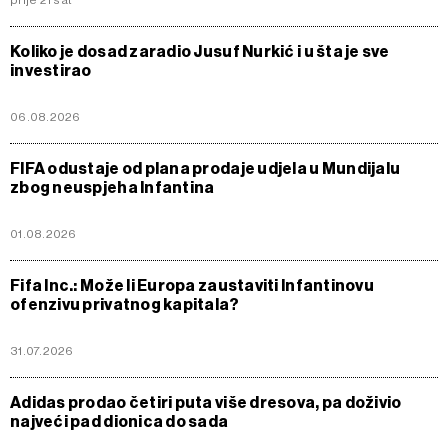
prije 21 sat
Koliko je dosad zaradio Jusuf Nurkić i u šta je sve
investirao
06.08.2026
FIFA odustaje od plana prodaje udjela u Mundijalu
zbog neuspjeha Infantina
01.08.2026
Fifa Inc.: Može li Europa zaustaviti Infantinovu
ofenzivu privatnog kapitala?
31.07.2026
Adidas prodao četiri puta više dresova, pa doživio
najveći pad dionica do sada