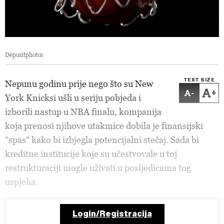
Depositphotos
TEXT SIZE
Nepunu godinu prije nego što su New
-
+
York Knicksi ušli u seriju pobjeda i
izborili nastup u NBA finalu, kompanija
koja prenosi njihove utakmice dobila je finansijski
"spas" kako bi izbjegla potencijalni stečaj. Sada bi
kreditne institucije koje su učestvovale u toj
restrukturaciji mogle uživati u posljedicama tog
uspjeha.
Login/Registracija