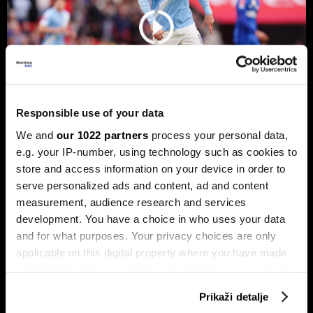
Responsible use of your data
We and
our 1022 partners
process your personal data,
e.g. your IP-number, using technology such as cookies to
Norveški napadač bogatstvo širi
store and access information on your device in order to
izvan fudbala – od nekretnina do
serve personalized ads and content, ad and content
Birkin torbi
measurement, audience research and services
Za Erlinga Haalanda pravi izazovi neće se završiti
development. You have a choice in who uses your data
posljednjim sudijskim zviždukom 19. jula.
and for what purposes. Your privacy choices are only
applicable on this digital property where you have made
your choices. You can change or withdraw your consent
any time from the Cookie Declaration or by clicking on
Prikaži detalje
the Privacy trigger icon.