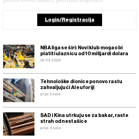
Login/Registracija
NBA liga se širi: Novi klub mogao bi
platiti ulaznicu od 10 milijardi dolara
19.03.2026
Tehnološke dionice ponovo rastu
zahvaljujući AI euforiji
prije 2 sata
SAD i Kina utrkuju se za bakar, raste
strah od nestašice
prije 4 sata