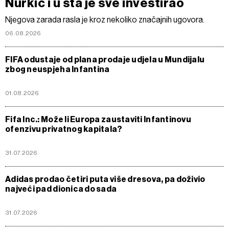
Nurkić i u šta je sve investirao
Njegova zarada rasla je kroz nekoliko značajnih ugovora.
06.08.2026
FIFA odustaje od plana prodaje udjela u Mundijalu
zbog neuspjeha Infantina
01.08.2026
Fifa Inc.: Može li Europa zaustaviti Infantinovu
ofenzivu privatnog kapitala?
31.07.2026
Adidas prodao četiri puta više dresova, pa doživio
najveći pad dionica do sada
31.07.2026