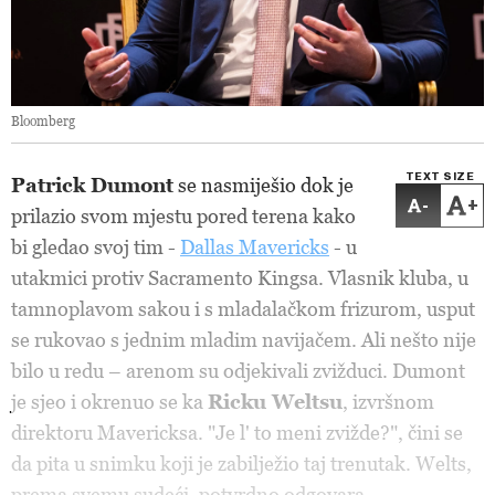
Bloomberg
TEXT SIZE
Patrick Dumont
se nasmiješio dok je
-
+
prilazio svom mjestu pored terena kako
bi gledao svoj tim -
Dallas Mavericks
- u
utakmici protiv Sacramento Kingsa. Vlasnik kluba, u
tamnoplavom sakou i s mladalačkom frizurom, usput
se rukovao s jednim mladim navijačem. Ali nešto nije
bilo u redu – arenom su odjekivali zvižduci. Dumont
je sjeo i okrenuo se ka
Ricku Weltsu
, izvršnom
direktoru Mavericksa. "Je l' to meni zvižde?", čini se
da pita u snimku koji je zabilježio taj trenutak. Welts,
prema svemu sudeći, potvrdno odgovara.