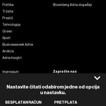
Politika
Bloomberg Adria događaji
Tržišta
Prestiž
Tehnologija
Green
Sport
Businessweek Adria
Analiza
Adria Insight
Zapratite nas
Impressum
Politika kolačića
Facebook
Pravila privatnosti
Instagram
Nastavite čitati odabirom jedne od opcija
Uvjeti korištenja
u nastavku.
Twitter
Marketing
Linkedin
BESPLATAN RAČUN
PRETPLATA
Korištenje umjetne inteligencije
Tiktok