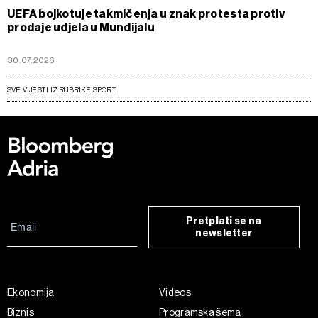
UEFA bojkotuje takmičenja u znak protesta protiv
prodaje udjela u Mundijalu
30.07.2026
SVE VIJESTI IZ RUBRIKE SPORT
Pretplati se na
newsletter
Ekonomija
Videos
Biznis
Programska šema