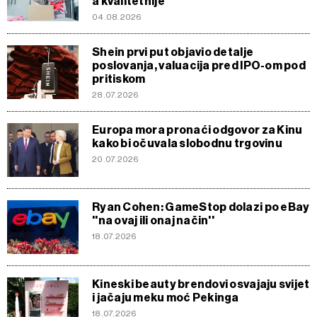
a kvalitetnije
04.08.2026
Shein prvi put objavio detalje
poslovanja, valuacija pred IPO-om pod
pritiskom
28.07.2026
Europa mora pronaći odgovor za Kinu
kako bi očuvala slobodnu trgovinu
20.07.2026
Ryan Cohen: GameStop dolazi po eBay
''na ovaj ili onaj način''
18.07.2026
Kineski beauty brendovi osvajaju svijet
i jačaju meku moć Pekinga
18.07.2026