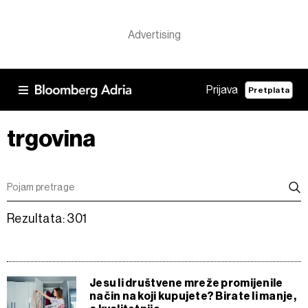
Prijava
Pretplata
trgovina
Rezultata: 301
Jesu li društvene mreže promijenile
način na koji kupujete? Birate li manje,