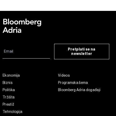
kolačića
. Kolačiće u bilo kojem trenutku možete ponovno
ažurirati klikom na „Prikaži detalje“. Privolu možete u bilo
kojem trenutku povući bez negativnih posljedica.
Pretplati se na
newsletter
Ekonomija
Videos
Biznis
Programska šema
Politika
Bloomberg Adria događaji
Tržišta
Prestiž
Tehnologija