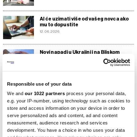
AI će uzimati više od vašeg novca ako
mu to dopustite
12.06.2026
Novi napadi u Ukrajini i na Bliskom
istoku - 5 vijesti za početak dana
08.06.2026
Responsible use of your data
WTO: Svjetska trgovina ostaje
stabilna uprkos krizi i cijenama
We and
our 1022 partners
process your personal data,
energenata
e.g. your IP-number, using technology such as cookies to
06.06.2026
store and access information on your device in order to
serve personalized ads and content, ad and content
Nove napetosti između Kine i EU:
measurement, audience research and services
Peking najavio odgovor na ograničenja
development. You have a choice in who uses your data
31.05.2026