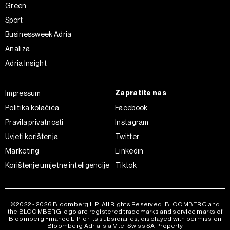
Green
Sport
Businessweek Adria
Analiza
Adria Insight
Zapratite nas
Impressum
Politika kolačića
Facebook
Pravila privatnosti
Instagram
Uvjeti korištenja
Twitter
Marketing
Linkedin
Korištenje umjetne inteligencije
Tiktok
©2022 - 2026 Bloomberg L.P. All Rights Reserved. BLOOMBERG and
the BLOOMBERG logo are registered trademarks and service marks of
Bloomberg Finance L.P. or its subsidiaries, displayed with permission
Bloomberg Adria is a Mtel Swiss SA Property