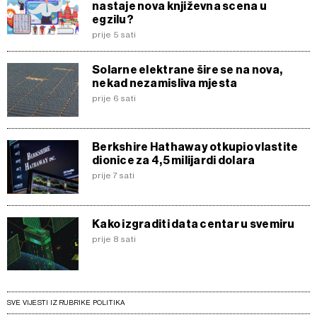
nastaje nova književna scena u
egzilu?
prije 5 sati
Solarne elektrane šire se na nova,
nekad nezamisliva mjesta
prije 6 sati
Berkshire Hathaway otkupio vlastite
dionice za 4,5 milijardi dolara
prije 7 sati
Kako izgraditi data centar u svemiru
prije 8 sati
SVE VIJESTI IZ RUBRIKE POLITIKA