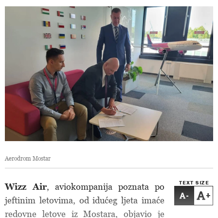
Aerodrom Mostar
TEXT SIZE
Wizz Air
, aviokompanija poznata po
-
+
jeftinim letovima, od idućeg ljeta imaće
redovne letove iz Mostara, objavio je