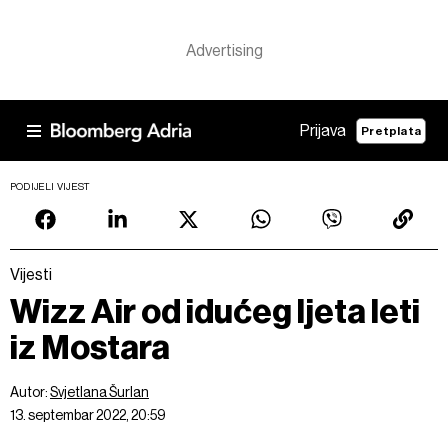
Prijava
Pretplata
PODIJELI VIJEST
Vijesti
Wizz Air od idućeg ljeta leti
iz Mostara
Autor:
Svjetlana Šurlan
13. septembar 2022, 20:59