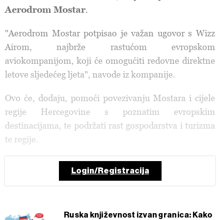
Aerodrom Mostar
.
"Aerodrom Mostar potpisao je važan ugovor s Wizz
Airom, najbrže rastućom evropskom
aviokompanijom, koji će omogućiti redovne direktne
letove sljedećeg ljeta", navode iz kompanije.
Ovo će, dodaju, pomoći povezivanju Mostara i cijele
regije Hercegovine s poznatim evropskim
destinacijama, te podržati rast gospodarstva i turizma
te regije.
Login/Registracija
Ruska književnost izvan granica: Kako