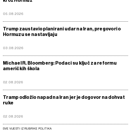
kroz Hormuz
05.08.2026
Trump zaustavio planirani udar na Iran, pregovori o
Hormuzu se nastavljaju
03.08.2026
Michael R. Bloomberg: Podaci su ključ za reformu
američkih škola
02.08.2026
Tramp odložio napad na Iran jer je dogovor na dohvat
ruke
02.08.2026
SVE VIJESTI IZ RUBRIKE POLITIKA