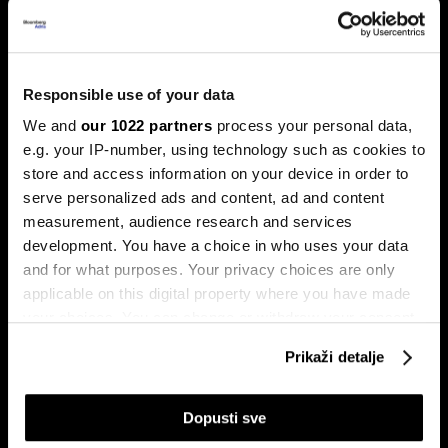
Trump protiv Castra: Meta postaje
milijardersko turističko carstvo
Responsible use of your data
porodice Castro
We and
our 1022 partners
process your personal data,
Sukob oko Kube je sukob oko tri četvrtine ekonomije pod
e.g. your IP-number, using technology such as cookies to
okriljem koncerna Gaesa.
store and access information on your device in order to
serve personalized ads and content, ad and content
measurement, audience research and services
development. You have a choice in who uses your data
and for what purposes. Your privacy choices are only
applicable on this digital property where you have made
your choices. You can change or withdraw your consent
any time from the Cookie Declaration or by clicking on
Prikaži detalje
the Privacy trigger icon.
Trumpove univerzalne carine od
Može li Donald Trump okončati
10 posto pale na sudu u SAD-u
rat prije kraja mandata
If you allow, we would also like to:
Dopusti sve
Collect information about your geographical