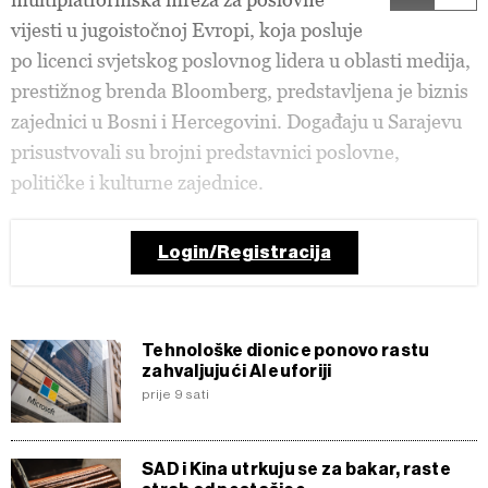
vijesti u jugoistočnoj Evropi, koja posluje
po licenci svjetskog poslovnog lidera u oblasti medija,
prestižnog brenda Bloomberg, predstavljena je biznis
zajednici u Bosni i Hercegovini. Događaju u Sarajevu
prisustvovali su brojni predstavnici poslovne,
političke i kulturne zajednice.
Login/Registracija
Tehnološke dionice ponovo rastu
zahvaljujući AI euforiji
prije 9 sati
SAD i Kina utrkuju se za bakar, raste