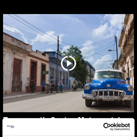
Trump protiv Castra: Meta postaje
milijardersko turističko carstvo
porodice Castro