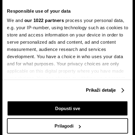
Sukob oko Kube je sukob oko tri četvrtine ekonomije pod
Responsible use of your data
okriljem koncerna Gaesa.
We and
our 1022 partners
process your personal data,
e.g. your IP-number, using technology such as cookies to
store and access information on your device in order to
serve personalized ads and content, ad and content
measurement, audience research and services
development. You have a choice in who uses your data
and for what purposes. Your privacy choices are only
applicable on this digital property where you have made
Trumpove univerzalne carine od
Može li Donald Trump okončati
your choices. You can change or withdraw your consent
10 posto pale na sudu u SAD-u
rat prije kraja mandata
any time from the Cookie Declaration or by clicking on
Prikaži detalje
the Privacy trigger icon.
If you allow, we would also like to:
Dopusti sve
Collect information about your geographical
location which can be accurate to within several
Prilagodi
meters