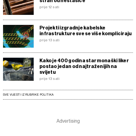
strah od nestašice
prije 12 sati
Projekti izgradnje kabelske
infrastrukture sve se više kompliciraju
prije 13 sati
Kako je 400 godina star monaški liker
postao jedan od najtraženijih na
svijetu
prije 13 sati
SVE VIJESTI IZ RUBRIKE POLITIKA