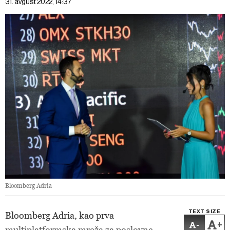
31. avgust 2022, 14:37
Bloomberg Adria
TEXT SIZE
Bloomberg Adria, kao prva
-
+
multiplatformska mreža za poslovne