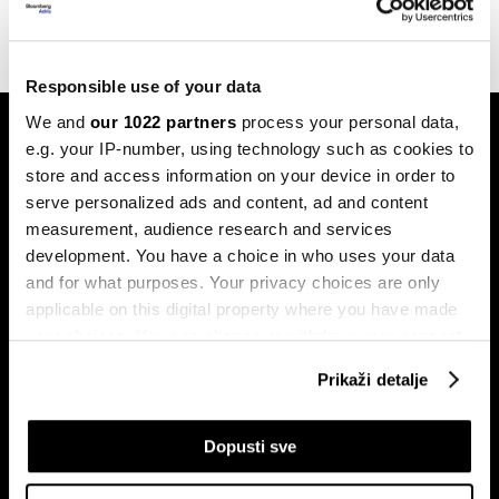
Responsible use of your data
We and
our 1022 partners
process your personal data,
e.g. your IP-number, using technology such as cookies to
store and access information on your device in order to
serve personalized ads and content, ad and content
measurement, audience research and services
development. You have a choice in who uses your data
and for what purposes. Your privacy choices are only
applicable on this digital property where you have made
your choices. You can change or withdraw your consent
any time from the Cookie Declaration or by clicking on
Prikaži detalje
the Privacy trigger icon.
If you allow, we would also like to:
Dopusti sve
Collect information about your geographical