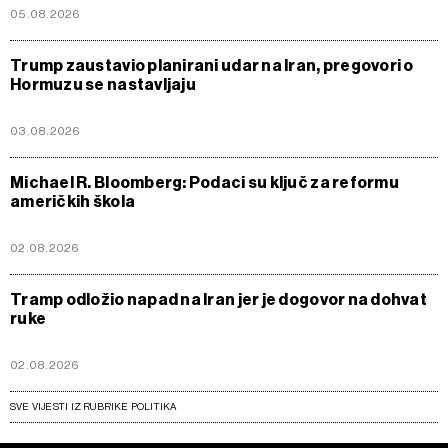
05.08.2026
Trump zaustavio planirani udar na Iran, pregovori o
Hormuzu se nastavljaju
03.08.2026
Michael R. Bloomberg: Podaci su ključ za reformu
američkih škola
02.08.2026
Tramp odložio napad na Iran jer je dogovor na dohvat
ruke
02.08.2026
SVE VIJESTI IZ RUBRIKE POLITIKA