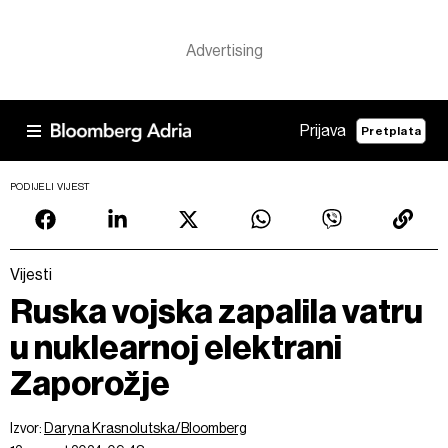
Prijava
Pretplata
PODIJELI VIJEST
Vijesti
Ruska vojska zapalila vatru
u nuklearnoj elektrani
Zaporožje
Izvor:
Daryna Krasnolutska/Bloomberg