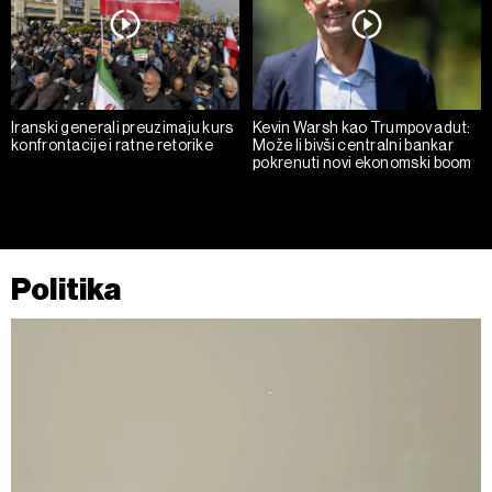
Iranski generali preuzimaju kurs
Kevin Warsh kao Trumpov adut:
konfrontacije i ratne retorike
Može li bivši centralni bankar
pokrenuti novi ekonomski boom
Politika