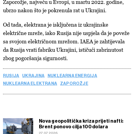
Zaporožje, najveću u Evropi, u martu 2022. godine,
ubrzo nakon što je pokrenula rat u Ukrajini.
Od tada, elektrana je isključena iz ukrajinske
električne mreže, iako Rusija nije uspjela da je poveže
sa svojom električnom mrežom. IAEA je zahtijevala
da Rusija vrati fabriku Ukrajini, ističući zabrinutost
zbog pogoršanja sigurnosti.
RUSIJA
UKRAJINA
NUKLEARNA ENERGIJA
NUKLEARNA ELEKTRANA
ZAPOROŽJE
Nova geopolitička kriza prijeti nafti:
Brent ponovo cilja 100 dolara
27.07.2026