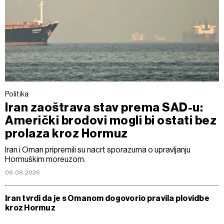
Politika
Iran zaoštrava stav prema SAD-u:
Američki brodovi mogli bi ostati bez
prolaza kroz Hormuz
Iran i Oman pripremili su nacrt sporazuma o upravljanju
Hormuškim moreuzom.
06.08.2026
Iran tvrdi da je s Omanom dogovorio pravila plovidbe
kroz Hormuz