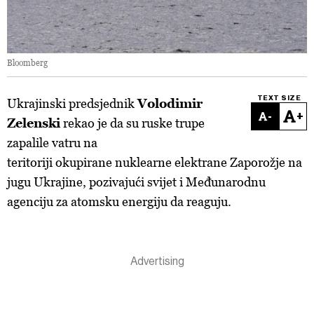
Bloomberg
TEXT SIZE
Ukrajinski predsjednik
Volodimir
-
+
Zelenski
rekao je da su ruske trupe
zapalile vatru na
teritoriji okupirane nuklearne elektrane Zaporožje na
jugu Ukrajine, pozivajući svijet i Međunarodnu
agenciju za atomsku energiju da reaguju.