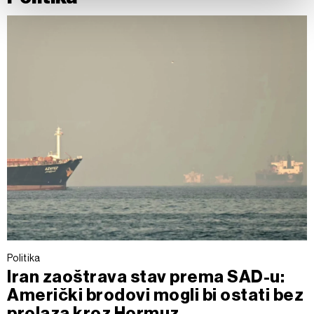
Zajednički voditelji obrade su HD-WIN ARENA SPORT
d.o.o. i
Partneri
. Više o podacima koje obrađujemo kao i
o vašim pravima pročitajte u našoj
Politici privatnosti
, a
o kolačićima i drugim sličnim tehnologijama u
Politici
kolačića
. Kolačiće u bilo kojem trenutku možete ponovno
ažurirati klikom na „Prikaži detalje“. Privolu možete u bilo
kojem trenutku povući bez negativnih posljedica.
Politika
Iran zaoštrava stav prema SAD-u:
Američki brodovi mogli bi ostati bez
prolaza kroz Hormuz