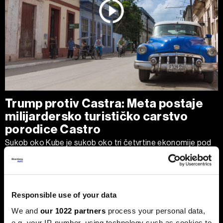
Trump protiv Castra: Meta postaje
milijardersko turističko carstvo
porodice Castro
Sukob oko Kube je sukob oko tri četvrtine ekonomije pod
okriljem koncerna Gaesa.
Responsible use of your data
We and
our 1022 partners
process your personal data,
e.g. your IP-number, using technology such as cookies to