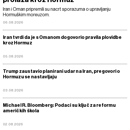
Iran i Oman pripremili su nacrt sporazuma o upravljanju
Hormuškim moreuzom.
06.08.2026
Iran tvrdi da je s Omanom dogovorio pravila plovidbe
kroz Hormuz
05.08.2026
Trump zaustavio planirani udar na Iran, pregovori o
Hormuzu se nastavljaju
03.08.2026
Michael R. Bloomberg: Podaci su ključ za reformu
američkih škola
02.08.2026