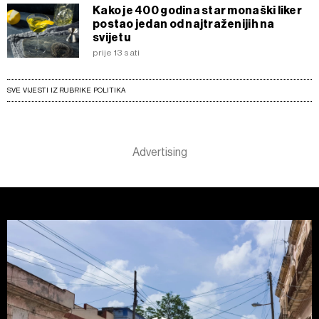
Kako je 400 godina star monaški liker
postao jedan od najtraženijih na
svijetu
prije 13 sati
SVE VIJESTI IZ RUBRIKE POLITIKA