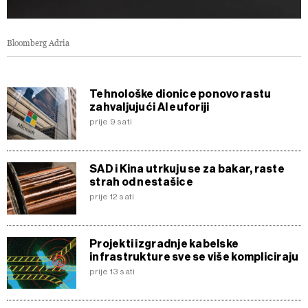
Bloomberg Adria
Tehnološke dionice ponovo rastu
zahvaljujući AI euforiji
prije 9 sati
SAD i Kina utrkuju se za bakar, raste
strah od nestašice
prije 12 sati
Projekti izgradnje kabelske
infrastrukture sve se više kompliciraju
prije 13 sati