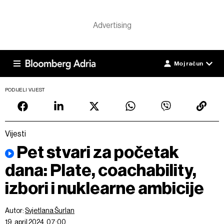
Moj račun
PODIJELI VIJEST
Vijesti
Pet stvari za početak
dana: Plate, coachability,
izbori i nuklearne ambicije
Autor:
Svjetlana Šurlan
19. april 2024, 07:00