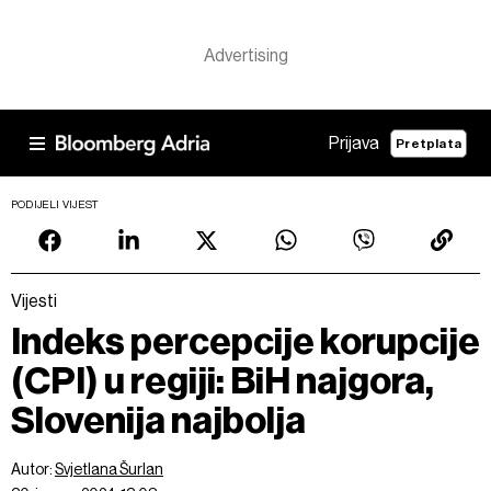
Prijava
Pretplata
PODIJELI VIJEST
Vijesti
Indeks percepcije korupcije
(CPI) u regiji: BiH najgora,
Slovenija najbolja
Autor:
Svjetlana Šurlan