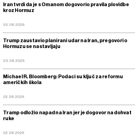
Iran tvrdi da je s Omanom dogovorio pravila plovidbe
kroz Hormuz
05.08.2026
Trump zaustavio planirani udar na Iran, pregovori o
Hormuzu se nastavljaju
03.08.2026
Michael R. Bloomberg: Podaci su ključ za reformu
američkih škola
02.08.2026
Tramp odložio napad na Iran jer je dogovor na dohvat
ruke
02.08.2026