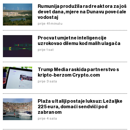
Rumunija produžila rad reaktora za još
devet dana, mjere na Dunavu povećale
vodostaj
prije 41 minutu
Procvat umjetne inteligencije
uzrokovao dilemu kod malih ulagača
prije 1 sat
Trump Media raskida partnerstvo s
kripto-berzom Crypto.com
prije 3 sata
Plaža u Italiji postaje luksuz: Ležaljke
225 eura, domaći sendviči pod
zabranom
prije 4 sata