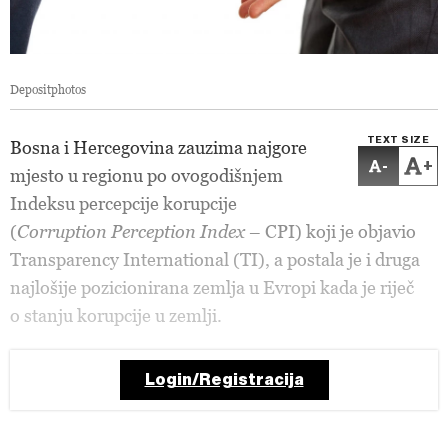
Depositphotos
TEXT SIZE
Bosna i Hercegovina zauzima najgore
-
+
mjesto u regionu po ovogodišnjem
Indeksu percepcije korupcije
(
Corruption Perception Index
– CPI) koji je objavio
Transparency International (TI), a postala je i druga
najlošije pozicionirana zemlja u Evropi kada je riječ
o stanju korupcije u zemlji.
Login/Registracija