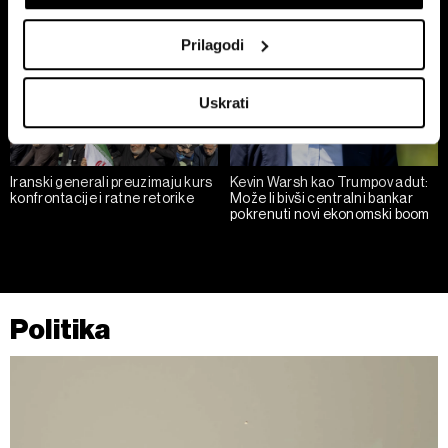
Collect information about your geographical
location which can be accurate to within several
Prilagodi
meters
Identify your device by actively scanning it for
Uskrati
specific characteristics (fingerprinting)
Find out more about how your personal data is processed
and set your preferences in the
details section
.
Iranski generali preuzimaju kurs
Kevin Warsh kao Trumpov adut:
konfrontacije i ratne retorike
Može li bivši centralni bankar
Zajednički voditelji obrade su HD-WIN ARENA SPORT
pokrenuti novi ekonomski boom
d.o.o. i
Partneri
. Više o podacima koje obrađujemo kao i
o vašim pravima pročitajte u našoj
Politici privatnosti
, a
o kolačićima i drugim sličnim tehnologijama u
Politici
kolačića
. Kolačiće u bilo kojem trenutku možete ponovno
Politika
ažurirati klikom na „Prikaži detalje“. Privolu možete u bilo
kojem trenutku povući bez negativnih posljedica.