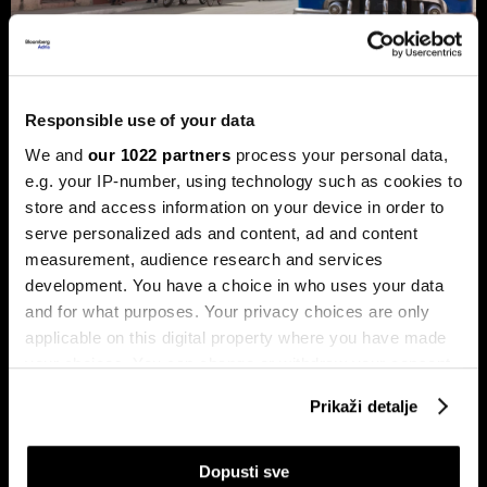
Trump protiv Castra: Meta postaje
Responsible use of your data
milijardersko turističko carstvo
porodice Castro
We and
our 1022 partners
process your personal data,
e.g. your IP-number, using technology such as cookies to
Sukob oko Kube je sukob oko tri četvrtine ekonomije pod
okriljem koncerna Gaesa.
store and access information on your device in order to
serve personalized ads and content, ad and content
measurement, audience research and services
development. You have a choice in who uses your data
and for what purposes. Your privacy choices are only
applicable on this digital property where you have made
your choices. You can change or withdraw your consent
any time from the Cookie Declaration or by clicking on
Prikaži detalje
the Privacy trigger icon.
Trumpove univerzalne carine od
Može li Donald Trump okončati
10 posto pale na sudu u SAD-u
rat prije kraja mandata
If you allow, we would also like to:
Dopusti sve