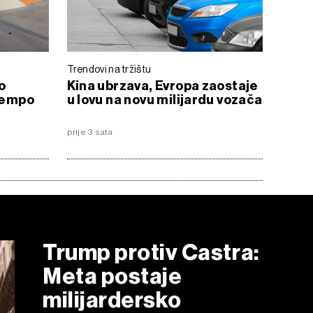
Trendovi na tržištu
o
Kina ubrzava, Evropa zaostaje
 tempo
u lovu na novu milijardu vozača
prije 3 sata
Trump protiv Castra:
Meta postaje
milijardersko