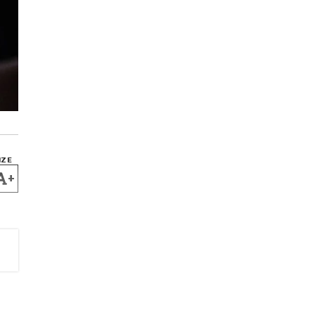
IZE
+