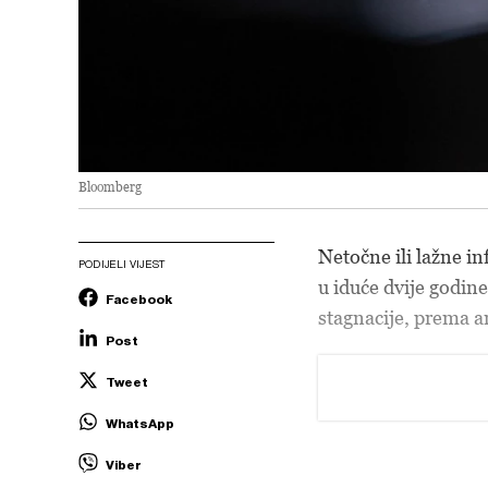
Bloomberg
Netočne ili lažne in
PODIJELI VIJEST
u iduće dvije godin
Facebook
stagnacije, prema 
Post
Tweet
WhatsApp
Viber