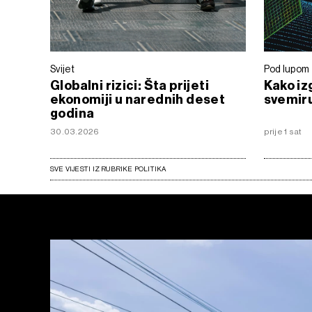
Svijet
Pod lupom
Globalni rizici: Šta prijeti
Kako iz
ekonomiji u narednih deset
svemir
godina
30.03.2026
prije 1 sat
SVE VIJESTI IZ RUBRIKE POLITIKA