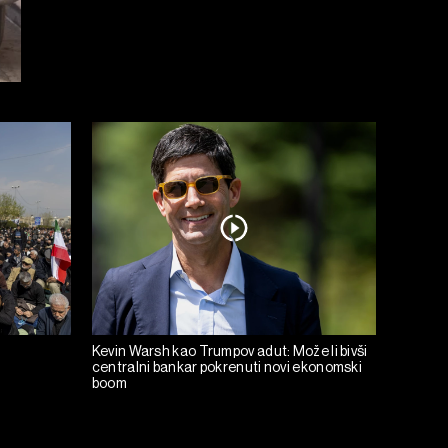
Kevin Warsh kao Trumpov adut: Može li bivši
centralni bankar pokrenuti novi ekonomski
boom