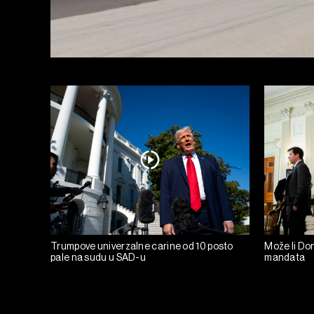
Trumpove univerzalne carine od 10 posto
Može li Don
pale na sudu u SAD-u
mandata