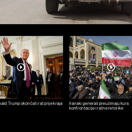
ald Trump okončati rat prije kraja
Iranski generali preuzimaju kurs
konfrontacije i ratne retorike