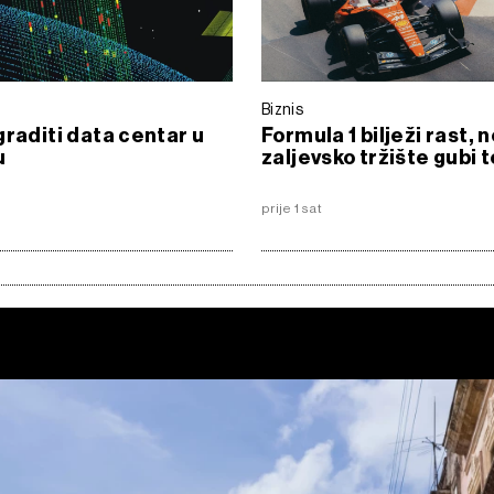
Biznis
graditi data centar u
Formula 1 bilježi rast, n
u
zaljevsko tržište gubi
prije 1 sat