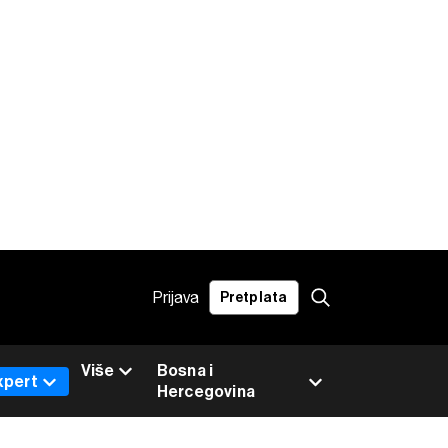
Prijava
Pretplata
Više
Bosna i
xpert
Hercegovina