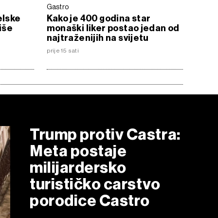
Gastro
elske
Kako je 400 godina star
iše
monaški liker postao jedan od
najtraženijih na svijetu
prije 15 sati
Trump protiv Castra:
Meta postaje
milijardersko
turističko carstvo
porodice Castro