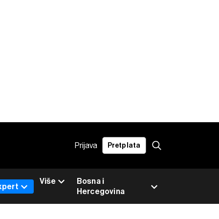
Prijava
Pretplata
Više
Bosna i
xpert
Hercegovina