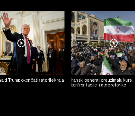
ald Trump okončati rat prije kraja
Iranski generali preuzimaju kurs
konfrontacije i ratne retorike