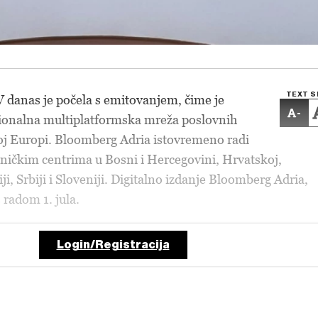
TEXT S
 danas je počela s emitovanjem, čime je
-
ionalna multiplatformska mreža poslovnih
noj Europi. Bloomberg Adria istovremeno radi
edničkim centrima u Bosni i Hercegovini, Hrvatskoj,
, Srbiji i Sloveniji. Digitalno izdanje Bloomberg Adria,
 radom 1. jula.
Login/Registracija