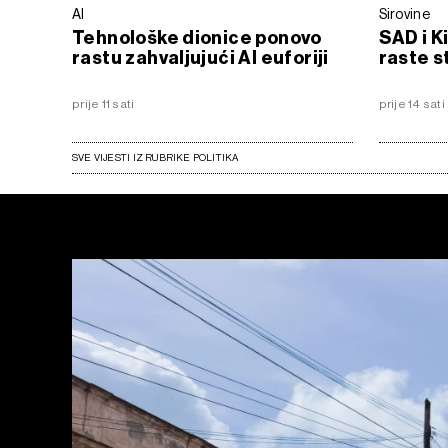
AI
Sirovine
Tehnološke dionice ponovo
SAD i K
rastu zahvaljujući AI euforiji
raste s
prije 11 sati
prije 14 sati
SVE VIJESTI IZ RUBRIKE POLITIKA