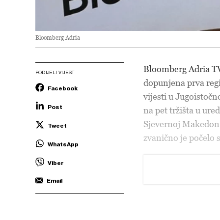
Bloomberg Adria
Bloomberg Adria TV
PODIJELI VIJEST
dopunjena prva reg
Facebook
vijesti u Jugoistoč
Post
na pet tržišta u ur
Sjevernoj Makedoniji
Tweet
zvanično je počelo s
WhatsApp
Viber
Email