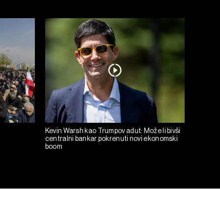
Kevin Warsh kao Trumpov adut: Može li bivši
centralni bankar pokrenuti novi ekonomski
boom