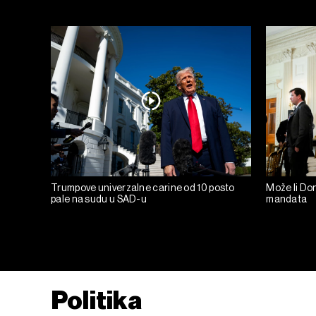
Trumpove univerzalne carine od 10 posto
Može li Don
pale na sudu u SAD-u
mandata
Politika