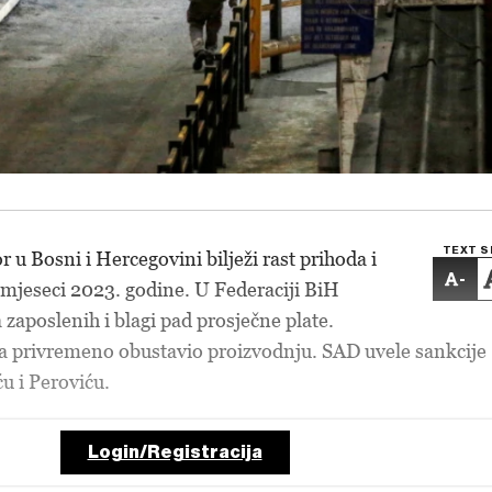
TEXT S
 u Bosni i Hercegovini bilježi rast prihoda i
-
t mjeseci 2023. godine. U Federaciji BiH
a zaposlenih i blagi pad prosječne plate.
a privremeno obustavio proizvodnju. SAD uvele sankcije
u i Peroviću.
Login/Registracija