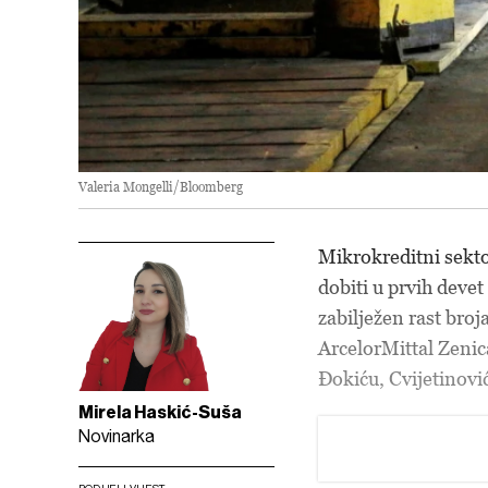
Valeria Mongelli/Bloomberg
Mikrokreditni sektor
dobiti u prvih deve
zabilježen rast broj
ArcelorMittal Zenic
Đokiću, Cvijetinović
Mirela Haskić-Suša
Novinarka