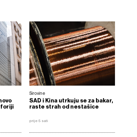
Sirovine
novo
SAD i Kina utrkuju se za bakar,
foriji
raste strah od nestašice
prije 5 sati