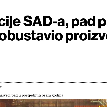
kcije SAD-a, pad p
 obustavio proiz
ću
 najveći pad u posljednjih osam godina