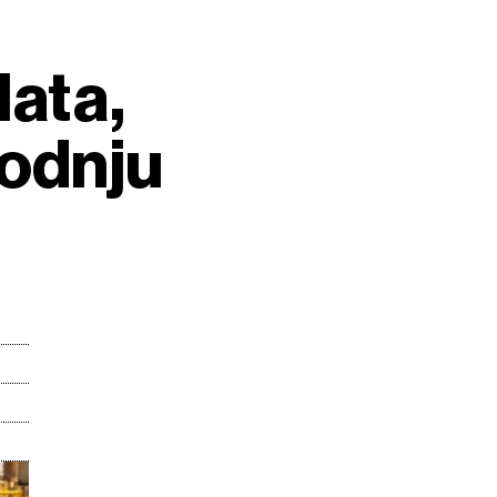
lata,
vodnju