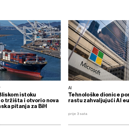
r
AI
Bliskom istoku
Tehnološke dionice po
 tržišta i otvorio nova
rastu zahvaljujući AI eu
ka pitanja za BiH
prije 3 sata