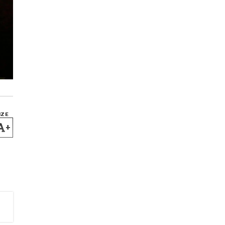
IZE
+