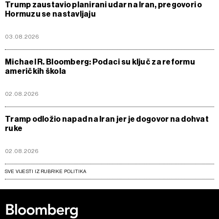
Trump zaustavio planirani udar na Iran, pregovori o
Hormuzu se nastavljaju
03.08.2026
Michael R. Bloomberg: Podaci su ključ za reformu
američkih škola
02.08.2026
Tramp odložio napad na Iran jer je dogovor na dohvat
ruke
02.08.2026
SVE VIJESTI IZ RUBRIKE POLITIKA