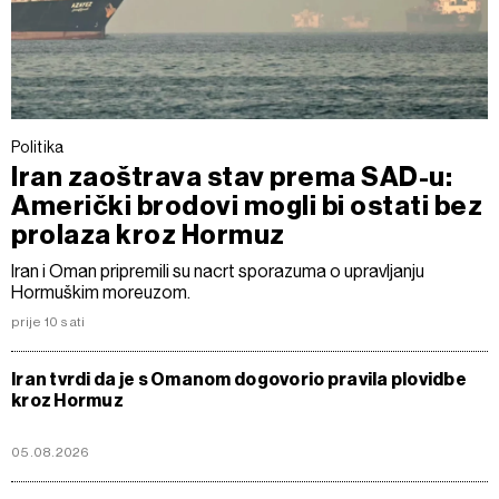
Politika
Iran zaoštrava stav prema SAD-u:
Američki brodovi mogli bi ostati bez
prolaza kroz Hormuz
Iran i Oman pripremili su nacrt sporazuma o upravljanju
Hormuškim moreuzom.
prije 10 sati
Iran tvrdi da je s Omanom dogovorio pravila plovidbe
kroz Hormuz
05.08.2026