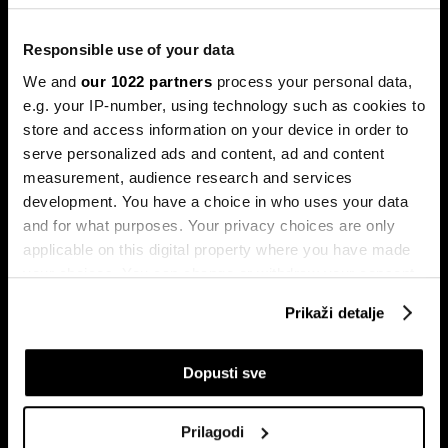
porodice Castro
Sukob oko Kube je sukob oko tri četvrtine ekonomije pod
Responsible use of your data
okriljem koncerna Gaesa.
We and
our 1022 partners
process your personal data,
e.g. your IP-number, using technology such as cookies to
store and access information on your device in order to
serve personalized ads and content, ad and content
measurement, audience research and services
development. You have a choice in who uses your data
and for what purposes. Your privacy choices are only
applicable on this digital property where you have made
your choices. You can change or withdraw your consent
Trumpove univerzalne carine od
Može li Donald Trump okončati
10 posto pale na sudu u SAD-u
rat prije kraja mandata
any time from the Cookie Declaration or by clicking on
Prikaži detalje
the Privacy trigger icon.
If you allow, we would also like to:
Dopusti sve
Collect information about your geographical
location which can be accurate to within several
Prilagodi
meters