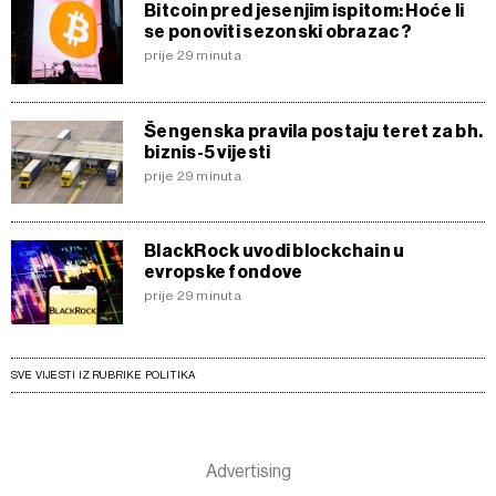
Bitcoin pred jesenjim ispitom: Hoće li
se ponoviti sezonski obrazac?
prije 29 minuta
Šengenska pravila postaju teret za bh.
biznis-5 vijesti
prije 29 minuta
BlackRock uvodi blockchain u
evropske fondove
prije 29 minuta
SVE VIJESTI IZ RUBRIKE POLITIKA