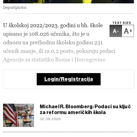
Depositphotos
TEXT SIZE
U školskoj 2022/2023. godini u bh. škole
-
+
upisano je 108.026 učenika, što je u
odnosu na prethodnu školsku godinu 231
učenik manje, ili za 0,2 posto, pokazuju podaci
Agencije za statistiku Bosne i Hercegovine.
Login/Registracija
Michael R. Bloomberg: Podaci su ključ
za reformu američkih škola
02.08.2026