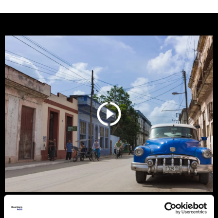
Trump protiv Castra: Meta postaje
milijardersko turističko carstvo