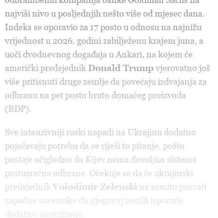
najviši nivo u posljednjih nešto više od mjesec dana.
Indeks se oporavio za 17 posto u odnosu na najnižu
vrijednost u 2026. godini zabilježenu krajem juna, a
uoči dvodnevnog događaja u Ankari, na kojem će
američki predsjednik
Donald Trump
vjerovatno još
više pritisnuti druge zemlje da povećaju izdvajanja za
odbranu na pet posto bruto domaćeg proizvoda
(BDP).
Sve intenzivniji ruski napadi na Ukrajinu dodatno
pojačavaju potrebu da se riješi to pitanje, pošto
postaje očigledno da Kijev nema dovoljno sistema
protuzračne odbrane. Očekuje se da će ukrajinski
predsjednik
Volodimir Zelenski
na samitu pozvati
zapadne saveznike da njegovoj zemlji isporuče
dodatno naoružanje.