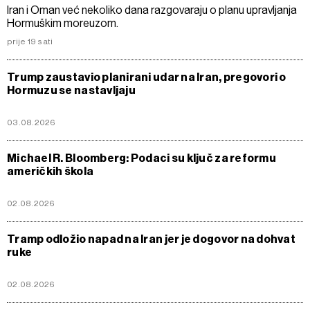
Iran i Oman već nekoliko dana razgovaraju o planu upravljanja
Hormuškim moreuzom.
prije 19 sati
Trump zaustavio planirani udar na Iran, pregovori o
Hormuzu se nastavljaju
03.08.2026
Michael R. Bloomberg: Podaci su ključ za reformu
američkih škola
02.08.2026
Tramp odložio napad na Iran jer je dogovor na dohvat
ruke
02.08.2026