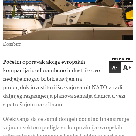
Bloomberg
TEXT SIZE
Početni oporavak akcija evropskih
-
+
kompanija iz odbrambene industrije ove
nedjelje mogao bi biti stavljen na
probu, dok investitori iščekuju samit NATO-a radi
daljnjeg razjašnjenja planova zemalja članica u vezi
s potrošnjom na odbranu.
Očekivanja da će samit donijeti dodatno finansiranje
vojnom sektoru podigla su korpu akcija evropskih
odbrambenih kompanija banke Goldman Sachs na