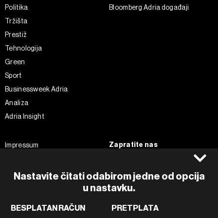
Politika
Bloomberg Adria događaji
Tržišta
Prestiž
Tehnologija
Green
Sport
Businessweek Adria
Analiza
Adria Insight
Zapratite nas
Impressum
Politika kolačića
Facebook
Pravila privatnosti
Instagram
Nastavite čitati odabirom jedne od opcija
Uvjeti korištenja
u nastavku.
Twitter
Marketing
Linkedin
BESPLATAN RAČUN
PRETPLATA
Korištenje umjetne inteligencije
Tiktok