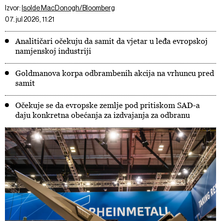
Izvor:
Isolde MacDonogh/Bloomberg
07. jul 2026, 11:21
Analitičari očekuju da samit da vjetar u leđa evropskoj
namjenskoj industriji
Goldmanova korpa odbrambenih akcija na vrhuncu pred
samit
Očekuje se da evropske zemlje pod pritiskom SAD-a
daju konkretna obećanja za izdvajanja za odbranu