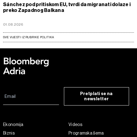
Sánchez pod pritiskom EU, tvrdi da migranati dolaze i
preko Zapadnog Balkana
01.08.2026
SVE VIJESTI IZ RUBRIKE POLITIKA
Pretplati se na
newsletter
Ekonomija
Videos
Biznis
Programska šema