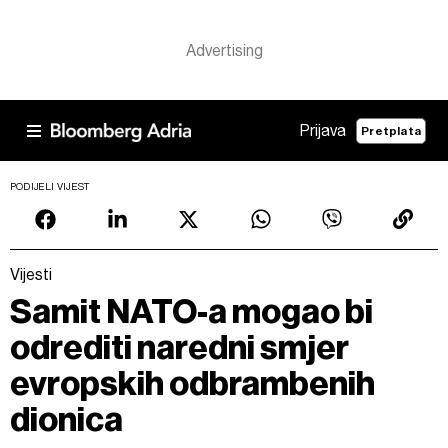
Prijava
Pretplata
PODIJELI VIJEST
Vijesti
Samit NATO-a mogao bi
odrediti naredni smjer
evropskih odbrambenih
dionica