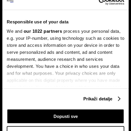
Trump protiv Castra: Meta postaje
milijardersko turističko carstvo
porodice Castro
Responsible use of your data
Sukob oko Kube je sukob oko tri četvrtine ekonomije pod
We and
our 1022 partners
process your personal data,
okriljem koncerna Gaesa.
e.g. your IP-number, using technology such as cookies to
store and access information on your device in order to
serve personalized ads and content, ad and content
measurement, audience research and services
development. You have a choice in who uses your data
and for what purposes. Your privacy choices are only
applicable on this digital property where you have made
your choices. You can change or withdraw your consent
any time from the Cookie Declaration or by clicking on
Trumpove univerzalne carine od
Može li Donald Trump okončati
Prikaži detalje
10 posto pale na sudu u SAD-u
rat prije kraja mandata
the Privacy trigger icon.
If you allow, we would also like to:
Dopusti sve
Collect information about your geographical
location which can be accurate to within several