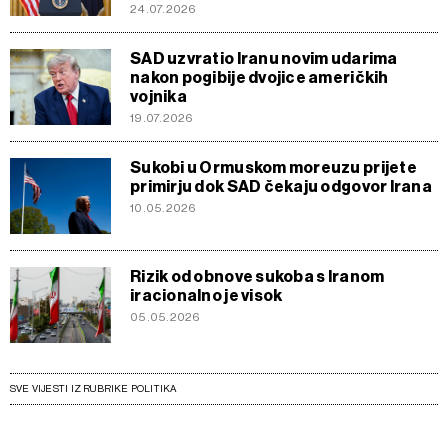
24.07.2026
SAD uzvratio Iranu novim udarima
nakon pogibije dvojice američkih
vojnika
19.07.2026
Sukobi u Ormuskom moreuzu prijete
primirju dok SAD čekaju odgovor Irana
10.05.2026
Rizik od obnove sukoba s Iranom
iracionalno je visok
05.05.2026
SVE VIJESTI IZ RUBRIKE POLITIKA