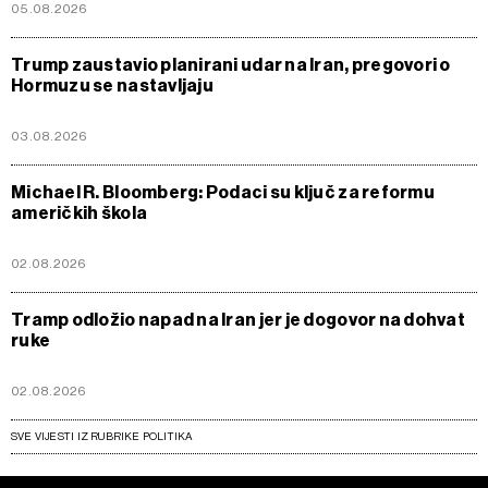
05.08.2026
Trump zaustavio planirani udar na Iran, pregovori o
Hormuzu se nastavljaju
03.08.2026
Michael R. Bloomberg: Podaci su ključ za reformu
američkih škola
02.08.2026
Tramp odložio napad na Iran jer je dogovor na dohvat
ruke
02.08.2026
SVE VIJESTI IZ RUBRIKE POLITIKA