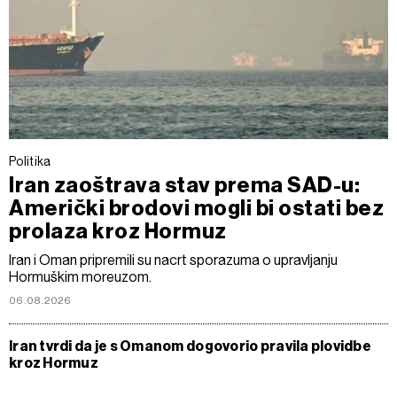
Politika
Iran zaoštrava stav prema SAD-u:
Američki brodovi mogli bi ostati bez
prolaza kroz Hormuz
Iran i Oman pripremili su nacrt sporazuma o upravljanju
Hormuškim moreuzom.
06.08.2026
Iran tvrdi da je s Omanom dogovorio pravila plovidbe
kroz Hormuz