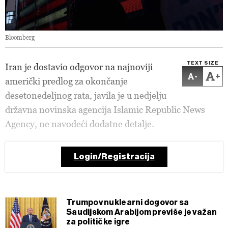
Bloomberg
TEXT SIZE
Iran je dostavio odgovor na najnoviji
-
+
američki predlog za okončanje
desetonedeljnog rata, javila je u nedjelju
državna novinska agencija Islamic Republic News
Agency, ne navodeći dodatne detalje.
Login/Registracija
Trumpov nuklearni dogovor sa
Saudijskom Arabijom previše je važan
za političke igre