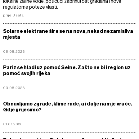
lokalne zalihe vode, potičući zabrinutost građana i nove
regulatorne poteze vlasti.
prije 3 sata
Solarne elektrane šire se na nova, nekad nezamisliva
mjesta
08.08.2026
Pariz se hladi uz pomoć Seine. Zašto ne bi i region uz
pomoć svojih rijeka
03.08.2026
Obnavljamo zgrade, klime rade, a i dalje nam je vruće.
Gdje griješimo?
31.07.2026