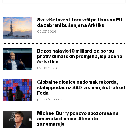
Sve više investitora vrši pritisak na EU
da zabrani bušenje na Arktiku
08.07.2026
Bezos najavio 10 milijardi za borbu
protiv klimatskih promjena, isplaćena
četvrtina
02.06.2026
Globalne dionice nadomak rekorda,
slabiji podaci iz SAD-a smanjili strah od
Feda
prije 25 minuta
Michael Burry ponovo upozorava na
američke dionice. Ali nešto
zanemaruje