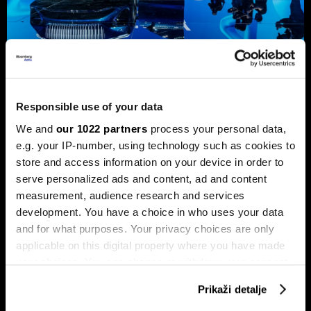
Preokret u autoindustriji: Geely
Responsible use of your data
preuzima inicijativu od BYD-a
We and
our 1022 partners
process your personal data,
Geely se u vremenima neizvjesnosti oslanja na globalnu
e.g. your IP-number, using technology such as cookies to
prodajnu mrežu i za kineski brend netipičnu raznolikost
pogonskih sklopova, budući da proizvodi i modele s
store and access information on your device in order to
motorima s unutarnjim izgaranjem.
serve personalized ads and content, ad and content
measurement, audience research and services
development. You have a choice in who uses your data
and for what purposes. Your privacy choices are only
applicable on this digital property where you have made
your choices. You can change or withdraw your consent
any time from the Cookie Declaration or by clicking on
Prikaži detalje
the Privacy trigger icon.