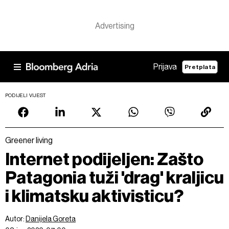
Prijava
Pretplata
PODIJELI VIJEST
Greener living
Internet podijeljen: Zašto
Patagonia tuži 'drag' kraljicu
i klimatsku aktivisticu?
Autor:
Danijela Goreta