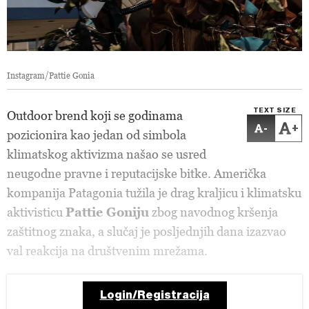
Instagram/Pattie Gonia
TEXT SIZE
Outdoor brend koji se godinama
-
+
pozicionira kao jedan od simbola
klimatskog aktivizma našao se usred
neugodne pravne i reputacijske bitke. Američka
kompanija Patagonia tužila je drag kraljicu i klimatsku
aktivisticu
Pattie Goniju
zbog navodnog kršenja
zaštitnog znaka, a slučaj je posljednjih dana izazvao
val reakcija na društvenim mrežama.
Login/Registracija