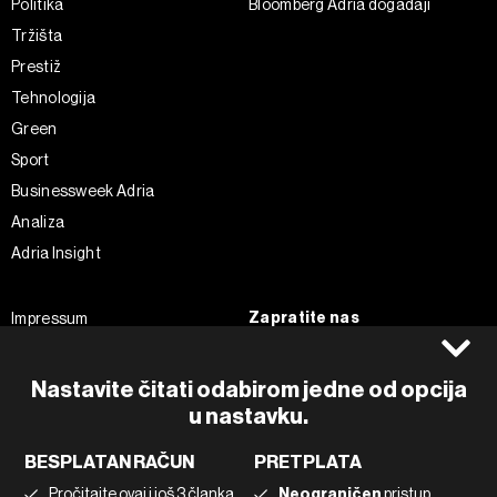
Politika
Bloomberg Adria događaji
Tržišta
Prestiž
Tehnologija
Green
Sport
Businessweek Adria
Analiza
Adria Insight
Zapratite nas
Impressum
Politika kolačića
Facebook
Pravila privatnosti
Instagram
Nastavite čitati odabirom jedne od opcija
Uvjeti korištenja
Twitter
u nastavku.
Marketing
Linkedin
BESPLATAN RAČUN
PRETPLATA
Korištenje umjetne inteligencije
Tiktok
Pročitajte ovaj i još 3 članka
Neograničen
pristup