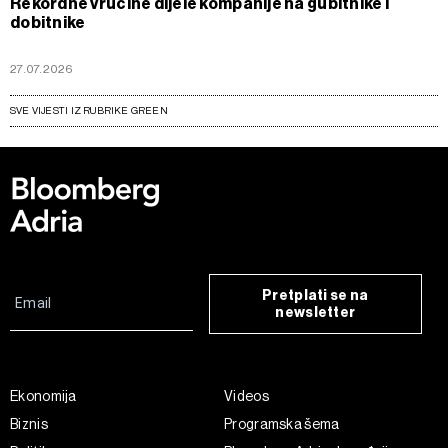
Rekordne vrućine dijele kompanije na gubitnike i
dobitnike
27.07.2026
SVE VIJESTI IZ RUBRIKE GREEN
Pretplati se na
newsletter
Ekonomija
Videos
Biznis
Programska šema