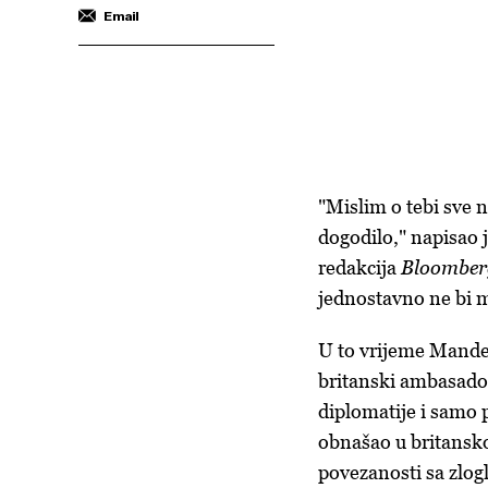
Email
"Mislim o tebi sve n
dogodilo," napisao 
redakcija
Bloomber
jednostavno ne bi m
U to vrijeme Mandel
britanski ambasador
diplomatije i samo 
obnašao u britanskoj
povezanosti sa zlog