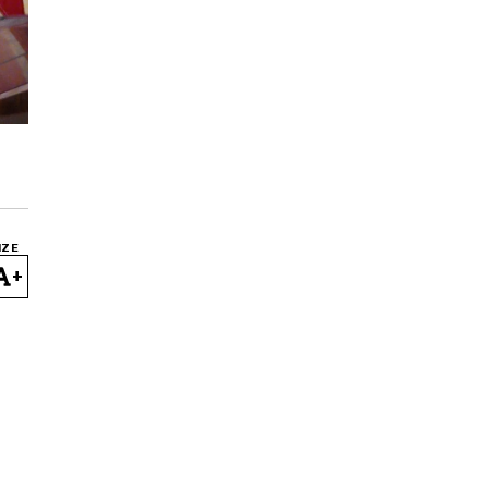
IZE
+