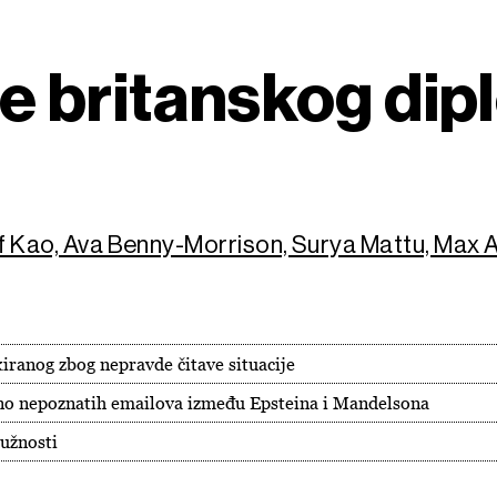
e britanskog dip
ff Kao, Ava Benny-Morrison, Surya Mattu, Max 
kiranog zbog nepravde čitave situacije
dno nepoznatih emailova između Epsteina i Mandelsona
dužnosti