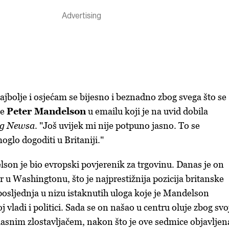
ajbolje i osjećam se bijesno i beznadno zbog svega što se
je
Peter Mandelson
u emailu koji je na uvid dobila
g Newsa
. "Još uvijek mi nije potpuno jasno. To se
oglo dogoditi u Britaniji."
son je bio evropski povjerenik za trgovinu. Danas je on
 u Washingtonu, što je najprestižnija pozicija britanske
posljednja u nizu istaknutih uloga koje je Mandelson
 vladi i politici. Sada se on našao u centru oluje zbog svo
lasnim zlostavljačem, nakon što je ove sedmice objavljen