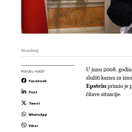
Bloomberg
U junu 2008. godine
PODIJELI VIJEST
služiti kaznu za iz
Facebook
Epstein
primio je 
Post
čitave situacije.
Tweet
WhatsApp
Viber