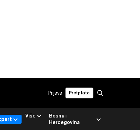
Prijava
Pretplata
Više
Bosna i
xpert
Hercegovina