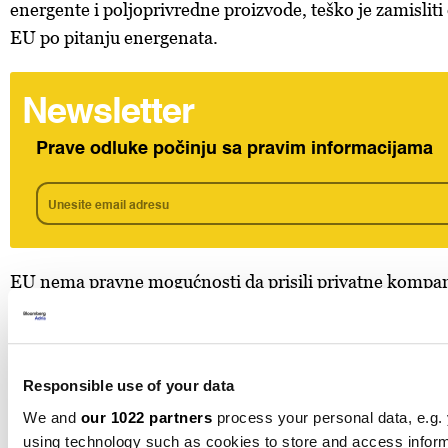
energente i poljoprivredne proizvode, teško je zamisliti
EU po pitanju energenata.
Newsletter
Prave odluke počinju sa pravim informacijama
EU nema pravne mogućnosti da prisili privatne kompan
a, matematički je praktički nemoguće da EU ispuni pot
uvoza vrijednosti 750 milijardi eura energenata u sljedeć
proizvodni, rafinerijski i prijevozni kapaciteti SAD-a n
Responsible use of your data
narasti u kratkom roku.
We and
our 1022 partners
process your personal data, e.g.
Jedna mogućnost je veliki rast cijena nafte i plina, ali u
using technology such as cookies to store and access infor