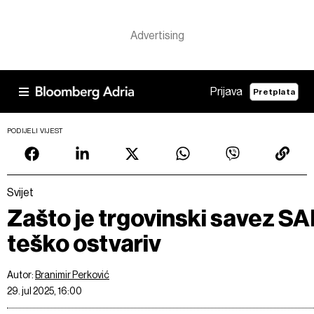
Prijava
Pretplata
PODIJELI VIJEST
Svijet
Zašto je trgovinski savez SA
teško ostvariv
Autor:
Branimir Perković
29. jul 2025, 16:00