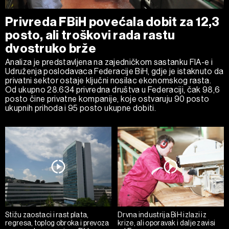
Privreda FBiH povećala dobit za 12,3
posto, ali troškovi rada rastu
dvostruko brže
Analiza je predstavljena na zajedničkom sastanku FIA-e i
Udruženja poslodavaca Federacije BiH, gdje je istaknuto da
privatni sektor ostaje ključni nosilac ekonomskog rasta.
Od ukupno 28.634 privredna društva u Federaciji, čak 98,6
posto čine privatne kompanije, koje ostvaruju 90 posto
ukupnih prihoda i 95 posto ukupne dobiti.
Stižu zaostaci i rast plata,
Drvna industrija BiH izlazi iz
regresa, toplog obroka i prevoza
krize, ali oporavak i dalje zavisi