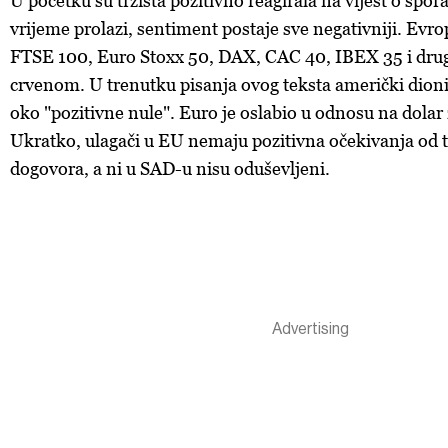
U početku su tržišta pozitivno reagirala na vijest o spo
vrijeme prolazi, sentiment postaje sve negativniji. Evro
FTSE 100, Euro Stoxx 50, DAX, CAC 40, IBEX 35 i drugi
crvenom. U trenutku pisanja ovog teksta američki dioni
oko "pozitivne nule". Euro je oslabio u odnosu na dolar 
Ukratko, ulagači u EU nemaju pozitivna očekivanja od 
dogovora, a ni u SAD-u nisu oduševljeni.