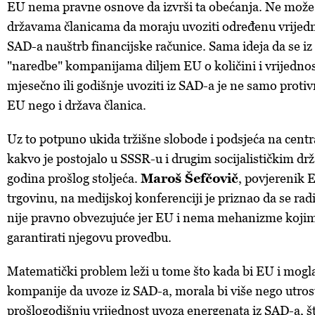
EU nema pravne osnove da izvrši ta obećanja. Ne može p
državama članicama da moraju uvoziti određenu vrijednos
SAD-a nauštrb financijske računice. Sama ideja da se iz 
"naredbe" kompanijama diljem EU o količini i vrijedno
mjesečno ili godišnje uvoziti iz SAD-a je ne samo proti
EU nego i država članica.
Uz to potpuno ukida tržišne slobode i podsjeća na centr
kakvo je postojalo u SSSR-u i drugim socijalističkim d
godina prošlog stoljeća.
Maroš Šefčovič
, povjerenik 
trgovinu, na medijskoj konferenciji je priznao da se rad
nije pravno obvezujuće jer EU i nema mehanizme koji
garantirati njegovu provedbu.
Matematički problem leži u tome što kada bi EU i mogla p
kompanije da uvoze iz SAD-a, morala bi više nego utrost
prošlogodišnju vrijednost uvoza energenata iz SAD-a, št