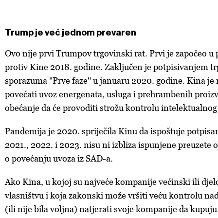
Trump je već jednom prevaren
Ovo nije prvi Trumpov trgovinski rat. Prvi je započeo
protiv Kine 2018. godine. Zaključen je potpisivanjem t
sporazuma "Prve faze" u januaru 2020. godine. Kina je
povećati uvoz energenata, usluga i prehrambenih proizv
obećanje da će provoditi strožu kontrolu intelektualnog 
Pandemija je 2020. spriječila Kinu da ispoštuje potpisan
2021., 2022. i 2023. nisu ni izbliza ispunjene preuzete
o povećanju uvoza iz SAD-a.
Ako Kina, u kojoj su najveće kompanije većinski ili dj
vlasništvu i koja zakonski može vršiti veću kontrolu na
(ili nije bila voljna) natjerati svoje kompanije da kupuj