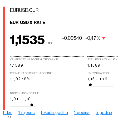
EURUSD:CUR
EUR-USD X-RATE
1,1535
-0,00540
-0,47%
USD
VRIJEDNOST NA POČETKU TRGOVANJA
POSLJEDNJA ZAKLJUČN
1,1589
1,1589
PROMJENA OD POČETKA GODINE
DNEVNI RASPON
11,9278%
1,15 - 1,16
RASPON U 52 NEDJELJE
1,01 - 1,18
1 dan
1 mjesec
tekuća godina
1 godina
5 godina