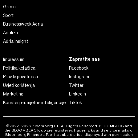
Green
Sport
Businessweek Adria
Analiza
Adria Insight
Zapratite nas
Impressum
Politika kolačića
Facebook
Pravila privatnosti
Instagram
Uvjeti korištenja
Twitter
Marketing
Linkedin
Korištenje umjetne inteligencije
Tiktok
©2022 - 2026 Bloomberg L.P. All Rights Reserved. BLOOMBERG and
the BLOOMBERG logo are registered trademarks and service marks of
Bloomberg Finance L.P. or its subsidiaries, displayed with permission