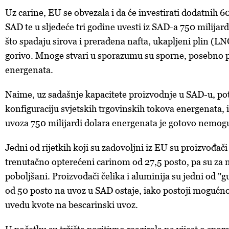
Uz carine, EU se obvezala i da će investirati dodatnih 60
SAD te u sljedeće tri godine uvesti iz SAD-a 750 milijard
što spadaju sirova i prerađena nafta, ukapljeni plin (L
gorivo. Mnoge stvari u sporazumu su sporne, posebno p
energenata.
Naime, uz sadašnje kapacitete proizvodnje u SAD-u, po
konfiguraciju svjetskih trgovinskih tokova energenata, 
uvoza 750 milijardi dolara energenata je gotovo nemog
Jedni od rijetkih koji su zadovoljni iz EU su proizvođači
trenutačno opterećeni carinom od 27,5 posto, pa su za nj
poboljšani. Proizvođači čelika i aluminija su jedni od "g
od 50 posto na uvoz u SAD ostaje, iako postoji mogućn
uvedu kvote na bescarinski uvoz.