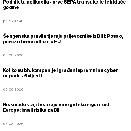
Podnijeta aplikacija - prve SEPA transakcije tek iduće
godine
prije 20 sati
Šengenska pravila tjeraju prijevoznike iz BiH: Posao,
porezi i firme odlaze u EU
06.08.2026
Koliko su bh. kompanije i građani spremni na cyber
napade - 5 vijesti
06.08.2026
Niski vodostaji testiraju energetsku sigurnost
Evrope: Ima li rizika za BiH
05.08.2026