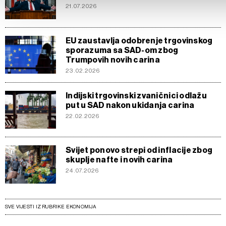
Kolačiće u bilo kojem trenutku možete ponovno ažurirati klik
21.07.2026
detalje“. Privolu možete u bilo kojem trenutku povući bez neg
EU zaustavlja odobrenje trgovinskog
sporazuma sa SAD-om zbog
Trumpovih novih carina
23.02.2026
Indijski trgovinski zvaničnici odlažu
put u SAD nakon ukidanja carina
22.02.2026
Svijet ponovo strepi od inflacije zbog
skuplje nafte i novih carina
24.07.2026
SVE VIJESTI IZ RUBRIKE EKONOMIJA