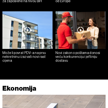
za zaposlene na nivou BiH
od Evrope
Može li povrat PDV-a na prvu
Novi zakon o poštama donosi
nekretninu izazvati novi rast
veću konkurenciju i jeftiniju
cijena
dostavu
Ekonomija