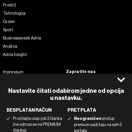
Prestiž
Tehnologija
Green
Sport
Businessweek Adria
Analiza
Adria Insight
Zapratite nas
Impressum
Politika kolačića
Facebook
Pravila privatnosti
Instagram
Nastavite čitati odabirom jedne od opcija
Uvjeti korištenja
Twitter
u nastavku.
Marketing
Linkedin
BESPLATAN RAČUN
PRETPLATA
Korištenje umjetne inteligencije
Tiktok
Pročitajte ovaj i još 3 članka
Neograničen
pristup
(ne odnosi se na PREMIUM
premium sadržaju na svih 5
članke)
portala