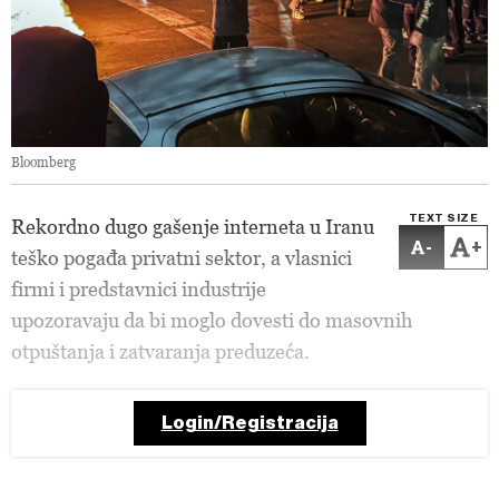
Bloomberg
TEXT SIZE
Rekordno dugo gašenje interneta u Iranu
-
+
teško pogađa privatni sektor, a vlasnici
firmi i predstavnici industrije
upozoravaju da bi moglo dovesti do masovnih
otpuštanja i zatvaranja preduzeća.
Login/Registracija