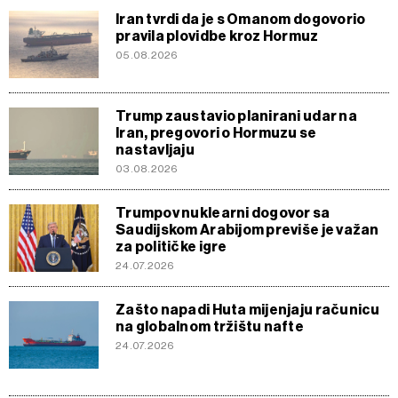
Iran tvrdi da je s Omanom dogovorio
pravila plovidbe kroz Hormuz
05.08.2026
Trump zaustavio planirani udar na
Iran, pregovori o Hormuzu se
nastavljaju
03.08.2026
Trumpov nuklearni dogovor sa
Saudijskom Arabijom previše je važan
za političke igre
24.07.2026
Zašto napadi Huta mijenjaju računicu
na globalnom tržištu nafte
24.07.2026