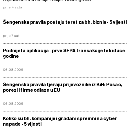
prije 4 sata
Šengenska pravila postaju teret za bh. biznis - 5 vijesti
prije 7 sati
Podnijeta aplikacija - prve SEPA transakcije tek iduće
godine
06.08.2026
Šengenska pravila tjeraju prijevoznike iz BiH: Posao,
porezi i firme odlaze u EU
06.08.2026
Koliko su bh. kompanije i građani spremni na cyber
napade - 5 vijesti