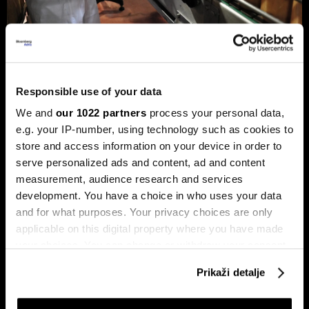
Privreda FBiH povećala dobit za 12,3
posto, ali troškovi rada rastu
Responsible use of your data
dvostruko brže
We and
our 1022 partners
process your personal data,
Analiza je predstavljena na zajedničkom sastanku FIA-e i
e.g. your IP-number, using technology such as cookies to
Udruženja poslodavaca Federacije BiH, gdje je istaknuto da
privatni sektor ostaje ključni nosilac ekonomskog rasta.
store and access information on your device in order to
Od ukupno 28.634 privredna društva u Federaciji, čak 98,6
serve personalized ads and content, ad and content
posto čine privatne kompanije, koje ostvaruju 90 posto
measurement, audience research and services
ukupnih prihoda i 95 posto ukupne dobiti.
development. You have a choice in who uses your data
and for what purposes. Your privacy choices are only
applicable on this digital property where you have made
your choices. You can change or withdraw your consent
any time from the Cookie Declaration or by clicking on
Prikaži detalje
the Privacy trigger icon.