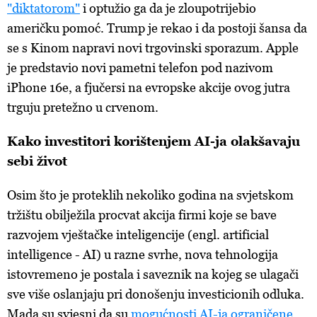
"diktatorom"
i optužio ga da je zloupotrijebio
američku pomoć. Trump je rekao i da postoji šansa da
se s Kinom napravi novi trgovinski sporazum. Apple
je predstavio novi pametni telefon pod nazivom
iPhone 16e, a fjučersi na evropske akcije ovog jutra
trguju pretežno u crvenom.
Kako investitori korištenjem AI-ja olakšavaju
sebi život
Osim što je proteklih nekoliko godina na svjetskom
tržištu obilježila procvat akcija firmi koje se bave
razvojem vještačke inteligencije (engl. artificial
intelligence - AI) u razne svrhe, nova tehnologija
istovremeno je postala i saveznik na kojeg se ulagači
sve više oslanjaju pri donošenju investicionih odluka.
Mada su svjesni da su
mogućnosti AI-ja ograničene
,