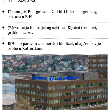
21. februar 2025, 07:00
Ustamujić: Energoinvest želi biti lider energetskog
sektora u BiH
(R)evolucija finansijskog sektora: Ključni trendovi,
prilike i izazovi
BiH kao paravan za američki biodizel, uhapšene dvije
osobe u Rotterdamu