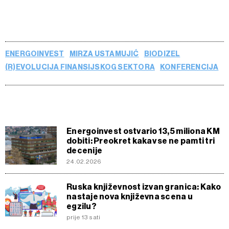
o kolačićima i drugim sličnim tehnologijama u
Politici
kolačića
. Kolačiće u bilo kojem trenutku možete ponovno
ažurirati klikom na „Prikaži detalje“. Privolu možete u bilo
kojem trenutku povući bez negativnih posljedica.
ENERGOINVEST
MIRZA USTAMUJIĆ
BIODIZEL
(R)EVOLUCIJA FINANSIJSKOG SEKTORA
KONFERENCIJA
Energoinvest ostvario 13,5 miliona KM
dobiti: Preokret kakav se ne pamti tri
decenije
24.02.2026
Ruska književnost izvan granica: Kako
nastaje nova književna scena u
egzilu?
prije 13 sati