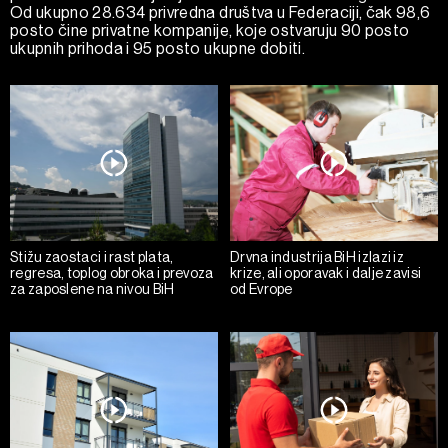
Od ukupno 28.634 privredna društva u Federaciji, čak 98,6
posto čine privatne kompanije, koje ostvaruju 90 posto
ukupnih prihoda i 95 posto ukupne dobiti.
Stižu zaostaci i rast plata,
Drvna industrija BiH izlazi iz
regresa, toplog obroka i prevoza
krize, ali oporavak i dalje zavisi
za zaposlene na nivou BiH
od Evrope