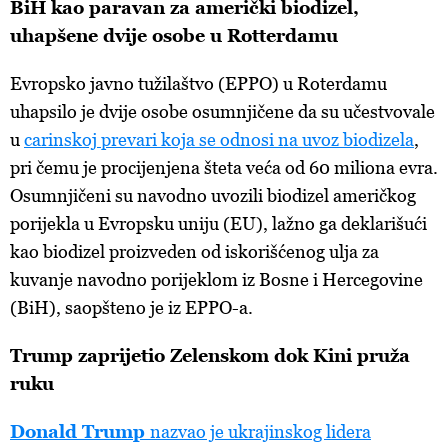
BiH kao paravan za američki biodizel,
uhapšene dvije osobe u Rotterdamu
Evropsko javno tužilaštvo (EPPO) u Roterdamu
uhapsilo je dvije osobe osumnjičene da su učestvovale
u
carinskoj prevari koja se odnosi na uvoz biodizela
,
pri čemu je procijenjena šteta veća od 60 miliona evra.
Osumnjičeni su navodno uvozili biodizel američkog
porijekla u Evropsku uniju (EU), lažno ga deklarišući
kao biodizel proizveden od iskorišćenog ulja za
kuvanje navodno porijeklom iz Bosne i Hercegovine
(BiH), saopšteno je iz EPPO-a.
Trump zaprijetio Zelenskom dok Kini pruža
ruku
Donald Trump
nazvao je ukrajinskog lidera