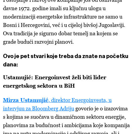
davne 1972. godine imali su ključnu ulogu u
modernizaciji energetske infrastrukture ne samo u
Bosni i Hercegovini, već i u cijeloj bivšoj Jugoslaviji.
Ova tradicija je sigurno dobar temelj na kojem se
grade budući razvojni planovi.
Ovo je pet stvari koje treba da znate na početku
dana:
Ustamujić: Energoinvest želi biti lider
energetskog sektora u BiH
Mirza Ustamujić
, direktor Energoinvesta, u
intervjuu za Bloomberg Adriju
govorio je o izazovima
s kojima se suočava u dinamičnom sektoru energije,
planovima za budućnost i ambicijama koje kompanija
ima na putu modernizacije i održivog razvoja, ali i