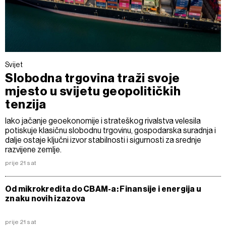
Svijet
Slobodna trgovina traži svoje
mjesto u svijetu geopolitičkih
tenzija
Iako jačanje geoekonomije i strateškog rivalstva velesila
potiskuje klasičnu slobodnu trgovinu, gospodarska suradnja i
dalje ostaje ključni izvor stabilnosti i sigurnosti za srednje
razvijene zemlje.
prije 21 sat
Od mikrokredita do CBAM-a: Finansije i energija u
znaku novih izazova
prije 21 sat