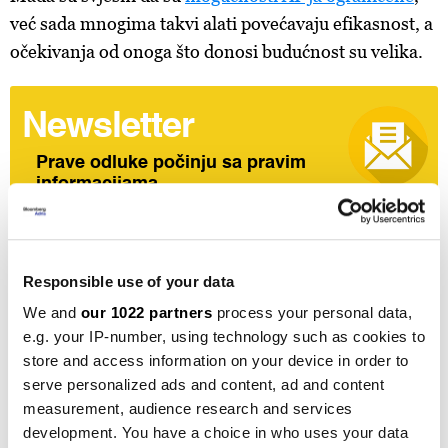
već sada mnogima takvi alati povećavaju efikasnost, a
očekivanja od onoga što donosi budućnost su velika.
Newsletter
Prave odluke počinju sa pravim
informacijama
Prijavite se
Responsible use of your data
We and
our 1022 partners
process your personal data,
Šta se još čitalo u četvrtak:
e.g. your IP-number, using technology such as cookies to
Šta se krije u pregovorima Trumpa i Putina o Ukrajini
store and access information on your device in order to
serve personalized ads and content, ad and content
Analiza: Kako trgovati poljoprivrednim proizvodima
measurement, audience research and services
development. You have a choice in who uses your data