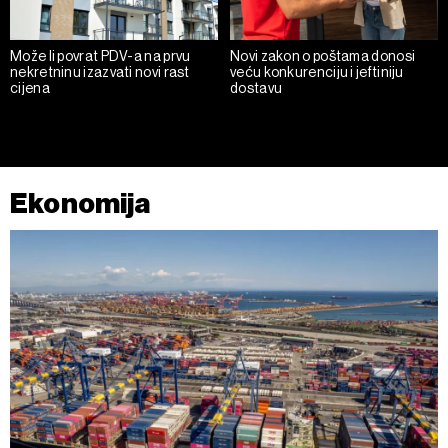
Može li povrat PDV-a na prvu
Novi zakon o poštama donosi
nekretninu izazvati novi rast
veću konkurenciju i jeftiniju
cijena
dostavu
Ekonomija