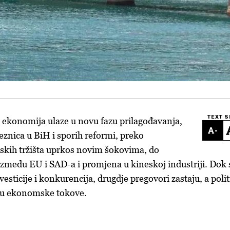
TEXT S
 ekonomija ulaze u novu fazu prilagođavanja,
-
ljeznica u BiH i sporih reformi, preko
etskih tržišta uprkos novim šokovima, do
 između EU i SAD-a i promjena u kineskoj industriji. Dok 
vesticije i konkurencija, drugdje pregovori zastaju, a poli
uju ekonomske tokove.