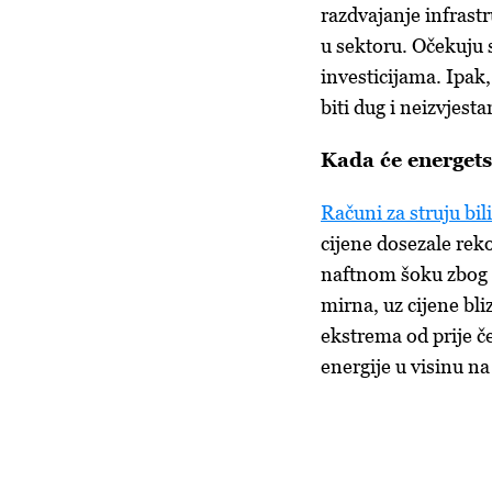
razdvajanje infrast
u sektoru. Očekuju s
investicijama. Ipak,
biti dug i neizvjesta
Kada će energets
Računi za struju bi
cijene dosezale reko
naftnom šoku zbog r
mirna, uz cijene bl
ekstrema od prije če
energije u visinu na 