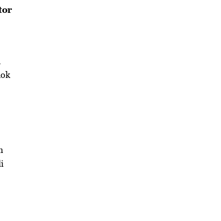
tor
d
dok
h
i