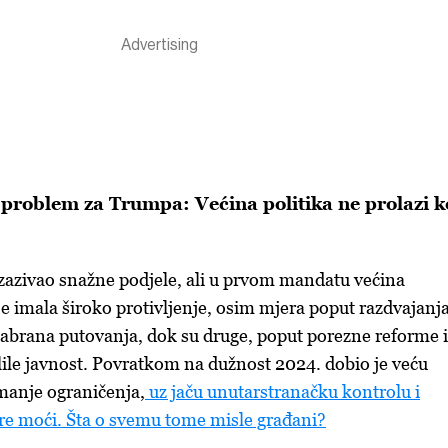
 problem za Trumpa: Većina politika ne prolazi 
zazivao snažne podjele, ali u prvom mandatu većina
je imala široko protivljenje, osim mjera poput razdvajanj
zabrana putovanja, dok su druge, poput porezne reforme i
elile javnost. Povratkom na dužnost 2024. dobio je veću
 manje ograničenja,
uz jaču unutarstranačku kontrolu i
tre moći. Šta o svemu tome misle građani?