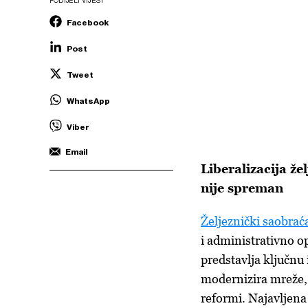
PODIJELI VIJEST
Facebook
Post
Tweet
WhatsApp
Viber
Email
Liberalizacija že
nije spreman
Željeznički saobrać
i administrativno 
predstavlja ključnu 
modernizira mreže, 
reformi. Najavljena 