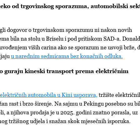
eko od trgovinskog sporazuma, automobilski sek
igli dogovor o trgovinskom sporazumu ni nakon novih
tema bila na stolu u Briselu i pod pritiskom SAD-a. Donal
 uvođenjem viših carina ako se sporazum ne usvoji brže, 
ljaju
u narednim sedmicama bez konačnih odluka.
vo guraju kineski transport prema električnim
 električnih automobila u Kini usporava,
tržište električni
žan rast i brzo širenje. Na sajmu u Pekingu posebno su bil
i, a njihova prodaja je u 2025. godini znatno porasla, uz
og tržišnog udjela i snažan skok mjesečnih isporuka.