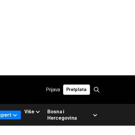
Prijava
Pretplata
Više
Bosna i
xpert
Hercegovina