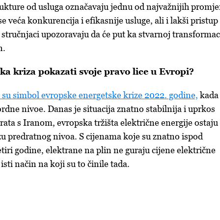
rukture od usluga označavaju jednu od najvažnijih promj
e veća konkurencija i efikasnije usluge, ali i lakši pristup
 stručnjaci upozoravaju da će put ka stvarnoj transformaci
n.
ka kriza pokazati svoje pravo lice u Evropi?
li su simbol evropske energetske krize 2022. godine,
kada
rdne nivoe. Danas je situacija znatno stabilnija i uprkos
ata s Iranom, evropska tržišta električne energije ostaju
izu predratnog nivoa. S cijenama koje su znatno ispod
tiri godine, elektrane na plin ne guraju cijene električne
isti način na koji su to činile tada.