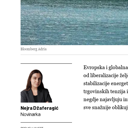
Bloomberg Adria
Evropska i globalna
od liberalizacije že
stabilizacije energ
trgovinskih tenzija
negdje najavljuju in
sve snažnije oblik
Nejra Džaferagić
Novinarka