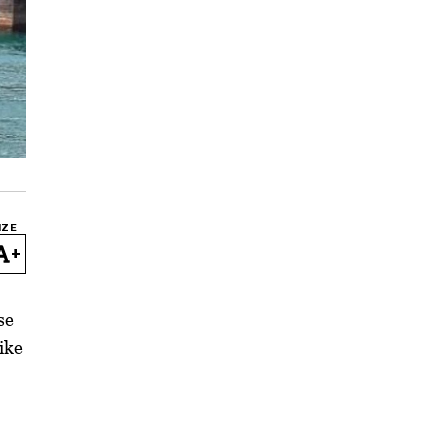
IZE
+
se
tike