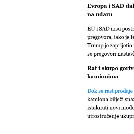
Evropa i SAD dal
na udaru
EU i SAD nisu post
pregovora, iako je 
Trump je zaprijetio
se pregovori nastav
Rat i skupo gori
kamionima
Dok se rast prodaje
kamiona bilježi sna
istaknuti novi model
utrostručenje ukupn