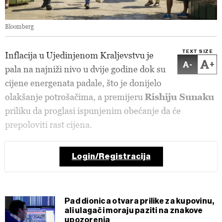
Bloomberg
TEXT SIZE
Inflacija u Ujedinjenom Kraljevstvu je
-
+
pala na najniži nivo u dvije godine dok su
cijene energenata padale, što je donijelo
olakšanje potrošačima, a premijeru
Rishiju Sunaku
priliku da proglasi ispunjenim obećanje da će
prepoloviti rast cijena.
Login/Registracija
Pad dionica otvara prilike za kupovinu,
ali ulagači moraju paziti na znakove
upozorenja