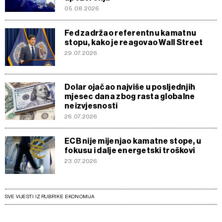
05.08.2026
Fed zadržao referentnu kamatnu
stopu, kako je reagovao Wall Street
29.07.2026
Dolar ojačao najviše u posljednjih
mjesec dana zbog rasta globalne
neizvjesnosti
26.07.2026
ECB nije mijenjao kamatne stope, u
fokusu i dalje energetski troškovi
23.07.2026
SVE VIJESTI IZ RUBRIKE EKONOMIJA