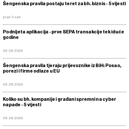
Šengenska pravila postaju teret za bh. biznis - 5 vijesti
prije 5 sati
Podnijeta aplikacija - prve SEPA transakcije tek iduće
godine
06.08.2026
Šengenska pravila tjeraju prijevoznike iz BiH: Posao,
porezi i firme odlaze u EU
06.08.2026
Koliko su bh. kompanije i građani spremni na cyber
napade - 5 vijesti
06.08.2026