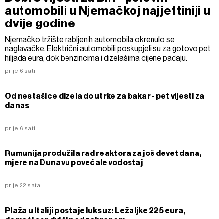
automobili u Njemačkoj najjeftiniji u
dvije godine
Njemačko tržište rabljenih automobila okrenulo se
naglavačke. Električni automobili poskupjeli su za gotovo pet
hiljada eura, dok benzincima i dizelašima cijene padaju.
prije 6 sati
Od nestašice dizela do utrke za bakar - pet vijesti za
danas
prije 6 sati
Rumunija produžila rad reaktora za još devet dana,
mjere na Dunavu povećale vodostaj
prije 22 sata
Plaža u Italiji postaje luksuz: Ležaljke 225 eura,