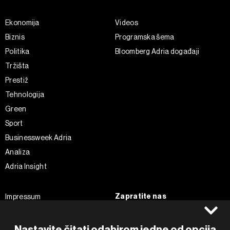
Ekonomija
Videos
Biznis
Programska šema
Politika
Bloomberg Adria događaji
Tržišta
Prestiž
Tehnologija
Green
Sport
Businessweek Adria
Analiza
Adria Insight
Zapratite nas
Impressum
Politika kolačića
Facebook
Pravila privatnosti
Instagram
Nastavite čitati odabirom jedne od opcija