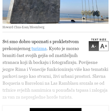
Howard Chua-Eoan/Bloomberg
TEXT SIZE
Svi smo dobro upoznati s prokletstvom
-
+
prekomjernog
turizma
. Kyoto je morao
braniti čast svojih gejša od znatiželjnih
stranaca koji ih bockaju i fotografiraju. Povijesne
jezgre Rima i Venecije funkcioniraju više kao tematski
parkovi nego kao stvarni, živi urbani prostori. Slavna
Boqueria u Barceloni na Las Ramblasu srozala se od
tržnice svježih namirnica u ponuđača tapasa i zalogaja
za van za nepregledne horde turista.