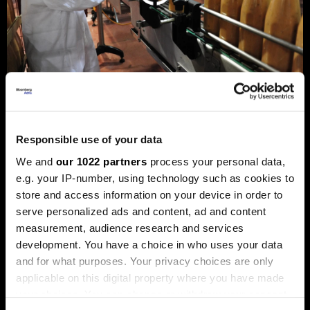
Privreda FBiH povećala dobit za 12,3
posto, ali troškovi rada rastu
Responsible use of your data
dvostruko brže
We and
our 1022 partners
process your personal data,
Analiza je predstavljena na zajedničkom sastanku FIA-e i
e.g. your IP-number, using technology such as cookies to
Udruženja poslodavaca Federacije BiH, gdje je istaknuto da
store and access information on your device in order to
privatni sektor ostaje ključni nosilac ekonomskog rasta.
Od ukupno 28.634 privredna društva u Federaciji, čak 98,6
serve personalized ads and content, ad and content
posto čine privatne kompanije, koje ostvaruju 90 posto
measurement, audience research and services
ukupnih prihoda i 95 posto ukupne dobiti.
development. You have a choice in who uses your data
and for what purposes. Your privacy choices are only
applicable on this digital property where you have made
your choices. You can change or withdraw your consent