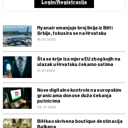
Login/Registracija
Ryanair smanjuje broj linija iz BiH i
Srbije, fokusira se na Hrvatsku
18.02.2026
Šta se krije iza mjera EU zbog kojih na
ulazak u Hrvatsku čekamo satima
10.07.2026
Nove digitalne kontrole na europskim
granicama donose duža čekanja
putnicima
09.07.2026
BiH kao skrivena boutique destinacija
Balkana