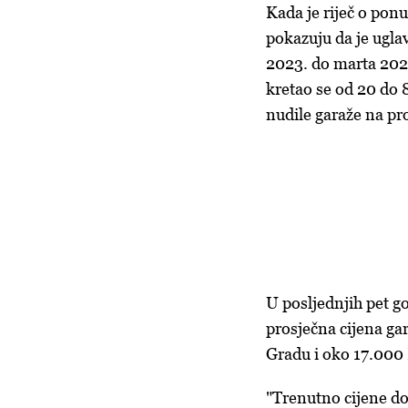
Kada je riječ o ponu
pokazuju da je ugla
2023. do marta 2025
kretao se od 20 do 
nudile garaže na pr
U posljednjih pet go
prosječna cijena ga
Gradu i oko 17.00
"Trenutno cijene d