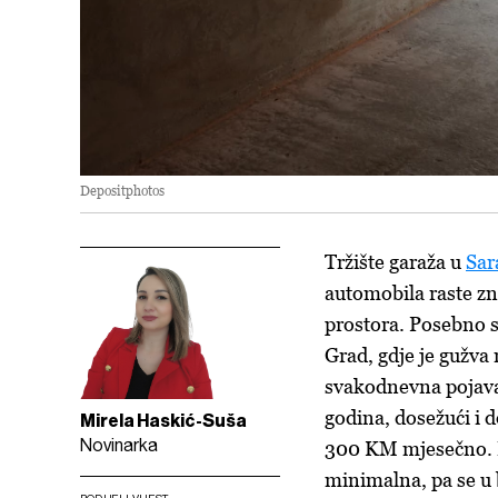
Depositphotos
Tržište garaža u
Sar
automobila raste zn
prostora. Posebno s
Grad, gdje je gužva
svakodnevna pojava.
godina, dosežući i 
Mirela Haskić-Suša
Novinarka
300 KM mjesečno. Ia
minimalna, pa se u b