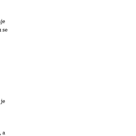
nje
u se
 je
, a