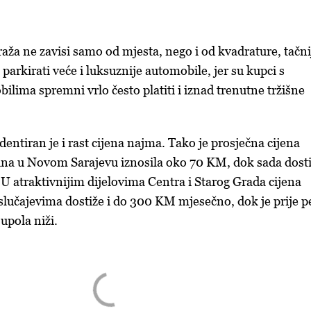
raža ne zavisi samo od mjesta, nego i od kvadrature, tačni
 parkirati veće i luksuznije automobile, jer su kupci s
ilima spremni vrlo često platiti i iznad trenutne tržišne
entiran je i rast cijena najma. Tako je prosječna cijena
ina u Novom Sarajevu iznosila oko 70 KM, dok sada dost
 U atraktivnijim dijelovima Centra i Starog Grada cijena
lučajevima dostiže i do 300 KM mjesečno, dok je prije p
 upola niži.