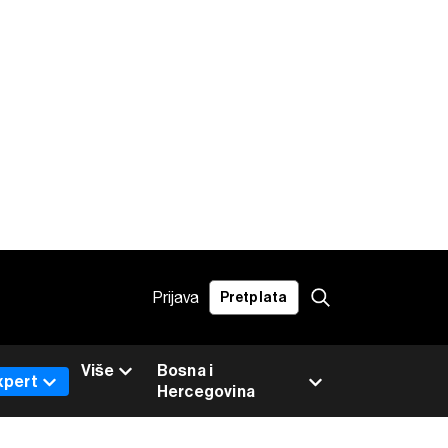
Prijava
Pretplata
Više
Bosna i
xpert
Hercegovina