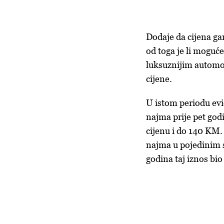
Dodaje da cijena ga
od toga je li moguće
luksuznijim automob
cijene.
U istom periodu evid
najma prije pet god
cijenu i do 140 KM.
najma u pojedinim s
godina taj iznos bio