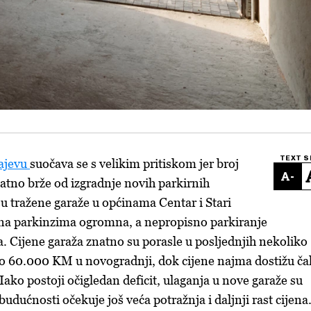
TEXT S
ajevu
suočava se s velikim pritiskom jer broj
-
atno brže od izgradnje novih parkirnih
u tražene garaže u općinama Centar i Stari
 na parkinzima ogromna, a nepropisno parkiranje
 Cijene garaža znatno su porasle u posljednjih nekoliko
do 60.000 KM u novogradnji, dok cijene najma dostižu ča
ko postoji očigledan deficit, ulaganja u nove garaže su
udućnosti očekuje još veća potražnja i daljnji rast cijena