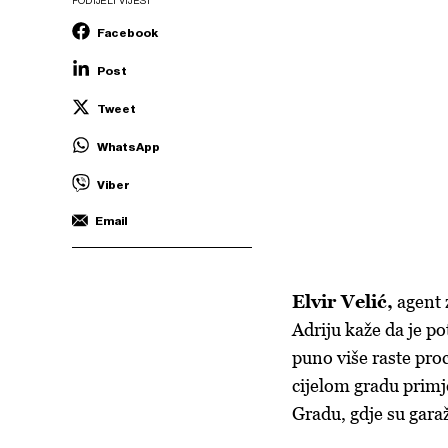
PODIJELI VIJEST
Facebook
Post
Tweet
WhatsApp
Viber
Email
Elvir Velić,
agent 
Adriju kaže da je p
puno više raste pro
cijelom gradu primj
Gradu, gdje su garaž