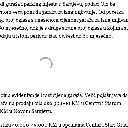
di garaža i parking mjesta u Sarajevu, podaci Olx.ba
vnom veća ponuda garaža za iznajmljivanje. Od početka
. broj oglasa s unesenom cijenom garaža za iznajmljiva
80 mjesečno, dok je s druge strane broj oglasa u kojima s
odaju u istom periodu išao od šest do 60 mjesečno.
dina evidentan je i rast cijena garaža. Velić pojašnjava da
raža na prodaju bila oko 30.000 KM u Centru i Starom
0 KM u Novom Sarajevu.
ostižu 40.000-45.000 KM u općinama Centar i Stari Grad