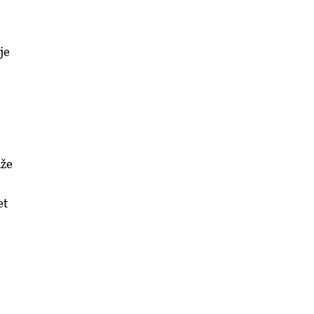
je
iže
et