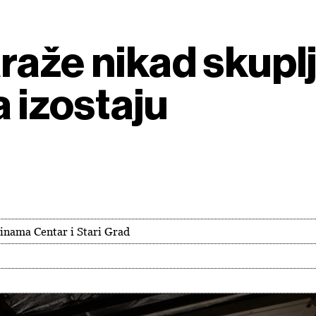
raže nikad skuplj
a izostaju
inama Centar i Stari Grad