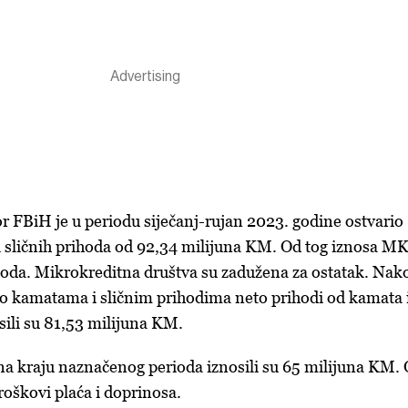
r FBiH je u periodu siječanj-rujan 2023. godine ostvario
i sličnih prihoda od 92,34 milijuna KM. Od tog iznosa M
hoda. Mikrokreditna društva su zadužena za ostatak. Nak
o kamatama i sličnim prihodima neto prihodi od kamata 
sili su 81,53 milijuna KM.
na kraju naznačenog perioda iznosili su 65 milijuna KM.
troškovi plaća i doprinosa.