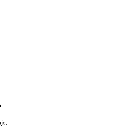
a
je,