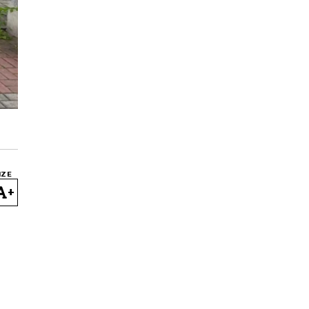
IZE
+