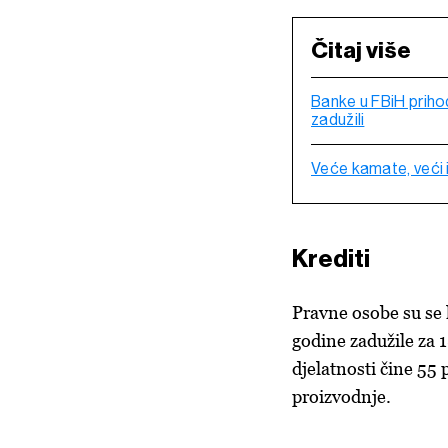
Čitaj više
Banke u FBiH priho
zadužili
Veće kamate, veći i
Krediti
Pravne osobe su se 
godine zadužile za 
djelatnosti čine 55 
proizvodnje.