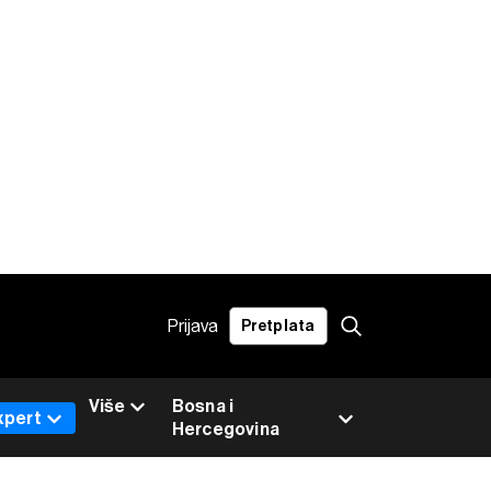
Prijava
Pretplata
Više
Bosna i
xpert
Hercegovina