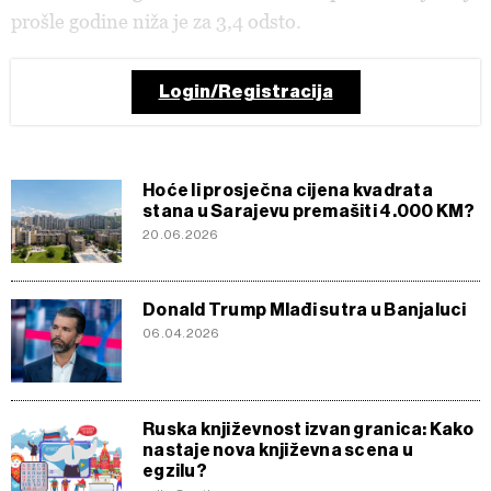
prošle godine niža je za 3,4 odsto.
Login/Registracija
Hoće li prosječna cijena kvadrata
stana u Sarajevu premašiti 4.000 KM?
20.06.2026
Donald Trump Mlađi sutra u Banjaluci
06.04.2026
Ruska književnost izvan granica: Kako
nastaje nova književna scena u
egzilu?