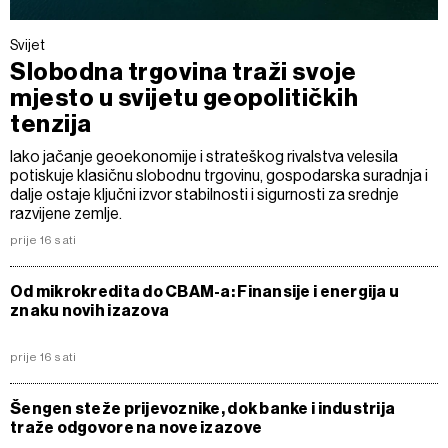
Svijet
Slobodna trgovina traži svoje
mjesto u svijetu geopolitičkih
tenzija
Iako jačanje geoekonomije i strateškog rivalstva velesila
potiskuje klasičnu slobodnu trgovinu, gospodarska suradnja i
dalje ostaje ključni izvor stabilnosti i sigurnosti za srednje
razvijene zemlje.
prije 16 sati
Od mikrokredita do CBAM-a: Finansije i energija u
znaku novih izazova
prije 16 sati
Šengen steže prijevoznike, dok banke i industrija
traže odgovore na nove izazove