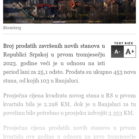
Bloomberg
TEXT SIZE
Broj prodatih završenih novih stanova u
-
+
Republici Srpskoj u prvom tromjesečju
2023. godine veći je u odnosu na isti
period lani za 25,1 odsto. Prodata su ukupno 453 nova
stana, od kojih 103 u Banjaluci.
Prosječna cijena kvadrata novog stana u RS u prvom
kvartalu bila je 2.298 KM, dok je u Banjaluci za tu
površinu bilo potrebno u prosjeku izdvojiti 3.353 KM.
Prosječna cijena prodatih novih stanova u prvom
kvartalu ove godine u odnosu na prvo tromjesečje