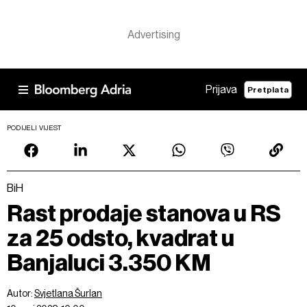
Prijava
Pretplata
PODIJELI VIJEST
BiH
Rast prodaje stanova u RS
za 25 odsto, kvadrat u
Banjaluci 3.350 KM
Autor:
Svjetlana Šurlan