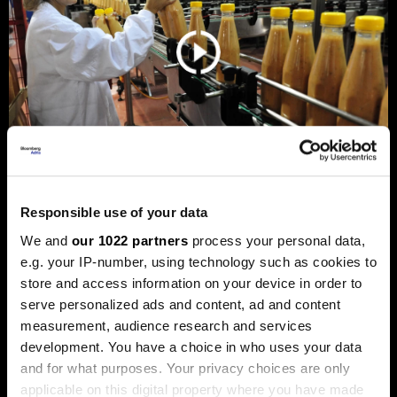
Privreda FBiH povećala dobit za 12,3
Responsible use of your data
posto, ali troškovi rada rastu
We and
our 1022 partners
process your personal data,
dvostruko brže
e.g. your IP-number, using technology such as cookies to
store and access information on your device in order to
Analiza je predstavljena na zajedničkom sastanku FIA-e i
Udruženja poslodavaca Federacije BiH, gdje je istaknuto da
serve personalized ads and content, ad and content
privatni sektor ostaje ključni nosilac ekonomskog rasta.
measurement, audience research and services
Od ukupno 28.634 privredna društva u Federaciji, čak 98,6
development. You have a choice in who uses your data
posto čine privatne kompanije, koje ostvaruju 90 posto
ukupnih prihoda i 95 posto ukupne dobiti.
and for what purposes. Your privacy choices are only
applicable on this digital property where you have made