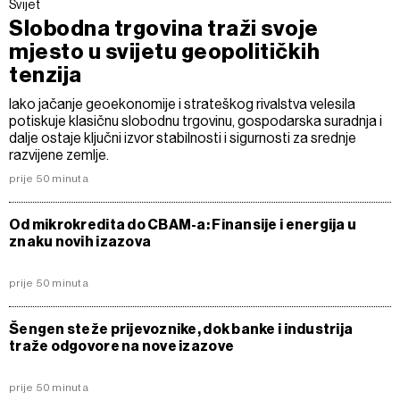
Svijet
Slobodna trgovina traži svoje
mjesto u svijetu geopolitičkih
tenzija
Iako jačanje geoekonomije i strateškog rivalstva velesila
potiskuje klasičnu slobodnu trgovinu, gospodarska suradnja i
dalje ostaje ključni izvor stabilnosti i sigurnosti za srednje
razvijene zemlje.
prije 50 minuta
Od mikrokredita do CBAM-a: Finansije i energija u
znaku novih izazova
prije 50 minuta
Šengen steže prijevoznike, dok banke i industrija
traže odgovore na nove izazove
prije 50 minuta