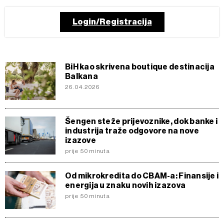
Login/Registracija
BiH kao skrivena boutique destinacija
Balkana
26.04.2026
Šengen steže prijevoznike, dok banke i
industrija traže odgovore na nove
izazove
prije 50 minuta
Od mikrokredita do CBAM-a: Finansije i
energija u znaku novih izazova
prije 50 minuta