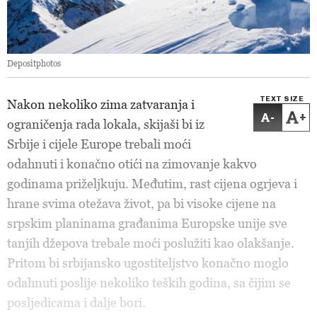
Depositphotos
TEXT SIZE
Nakon nekoliko zima zatvaranja i
-
+
ograničenja rada lokala, skijaši bi iz
Srbije i cijele Europe trebali moći
odahnuti i konačno otići na zimovanje kakvo
godinama priželjkuju. Međutim, rast cijena ogrjeva i
hrane svima otežava život, pa bi visoke cijene na
srpskim planinama građanima Europske unije sve
tanjih džepova trebale moći poslužiti kao olakšanje.
Pritom bi srbijansko ugostiteljstvo konačno moglo
odahnuti poslije nekoliko teških godina, sa čijim se
posljedicama i dalje bori.