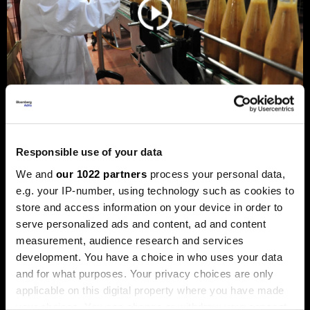
Privreda FBiH povećala dobit za 12,3
Responsible use of your data
posto, ali troškovi rada rastu
We and
our 1022 partners
process your personal data,
dvostruko brže
e.g. your IP-number, using technology such as cookies to
Analiza je predstavljena na zajedničkom sastanku FIA-e i
store and access information on your device in order to
Udruženja poslodavaca Federacije BiH, gdje je istaknuto da
privatni sektor ostaje ključni nosilac ekonomskog rasta.
serve personalized ads and content, ad and content
Od ukupno 28.634 privredna društva u Federaciji, čak 98,6
measurement, audience research and services
posto čine privatne kompanije, koje ostvaruju 90 posto
development. You have a choice in who uses your data
ukupnih prihoda i 95 posto ukupne dobiti.
and for what purposes. Your privacy choices are only
applicable on this digital property where you have made
your choices. You can change or withdraw your consent