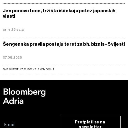
Jen ponovo tone, tržišta iščekuju potez japanskih
vlasti
prije 23 sata
Šengenska pravila postaju teret za bh. biznis - 5 vijesti
07.08.2026
SVE VIJESTI IZ RUBRIKE EKONOMIJA
Pretplati se na
newsletter