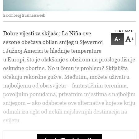
Bloomberg Businessweek
TEXT SIZE
Dobre vijesti za skijaše: La Niña ove
-
+
sezone obećava obilan snijeg u Sjevernoj
i Južnoj Americi te hladnije temperature
u Europi, što je olakšanje s obzirom na prošlogodišnje
oskudne oborine. No u čemu je problem? Skijališta
očekuju rekordne gužve. Međutim, možete uživati u
najboljemu od oba svijeta – fantastičnim terenima,
povoljnim ponudama, privatnim mjestima s najboljim
snijegom – ako odaberete ove alternative koje se kriju
odmah iza ugla od nekih najslavnijih destinacija na
svijetu.