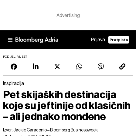
Prijava
Pretplata
PODIJELI VIJEST
Inspiracija
Pet skijaških destinacija
koje su jeftinije od klasičnih
– ali jednako mondene
Izvor:
Jackie Caradonio – Bloomberg Businessweek