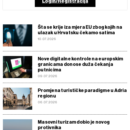
Login/Registracija
Šta se krije iza mjera EU zbog kojih na
ulazak u Hrvatsku čekamo satima
10.07.2026
Nove digitalne kontrole na europskim
granicama donose duža čekanja
putnicima
09.07.2026
Promjena turističke paradigme u Adria
regionu
06.07.2026
Masovni turizam dobio je novog
protivnika