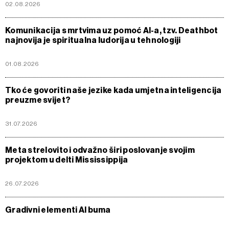
02.08.2026
Komunikacija s mrtvima uz pomoć AI-a, tzv. Deathbot
najnovija je spiritualna ludorija u tehnologiji
01.08.2026
Tko će govoriti naše jezike kada umjetna inteligencija
preuzme svijet?
31.07.2026
Meta strelovito i odvažno širi poslovanje svojim
projektom u delti Mississippija
26.07.2026
Gradivni elementi AI buma