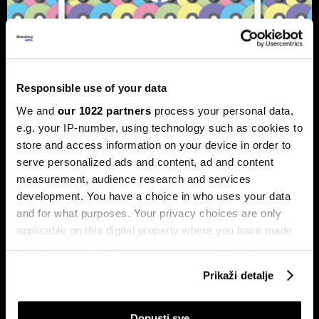
Responsible use of your data
We and
our 1022 partners
process your personal data,
Bloomberg Adria Top 25: Kompanije
e.g. your IP-number, using technology such as cookies to
koje su obilježile 2025. godinu
store and access information on your device in order to
Pronašli smo 25 kompanija iz regije koje su ostavile najveći
serve personalized ads and content, ad and content
trag u 2025. godini.
measurement, audience research and services
development. You have a choice in who uses your data
and for what purposes. Your privacy choices are only
applicable on this digital property where you have made
your choices. You can change or withdraw your consent
any time from the Cookie Declaration or by clicking on
Prikaži detalje
the Privacy trigger icon.
If you allow, we would also like to:
BYD vodi u globalnoj utrci za
Ljudi koji su obilježili 2024. i
Dopusti sve