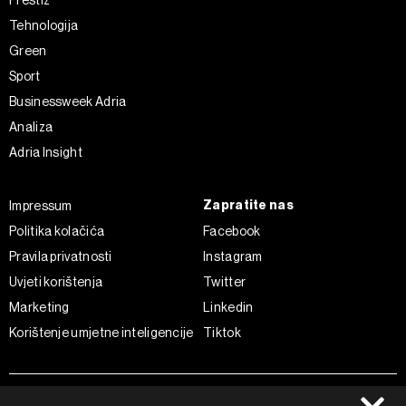
Prestiž
Tehnologija
Green
Sport
Businessweek Adria
Analiza
Adria Insight
Zapratite nas
Impressum
Politika kolačića
Facebook
Pravila privatnosti
Instagram
Uvjeti korištenja
Twitter
Marketing
Linkedin
Korištenje umjetne inteligencije
Tiktok
©2022 - 2026 Bloomberg L.P. All Rights Reserved. BLOOMBERG and