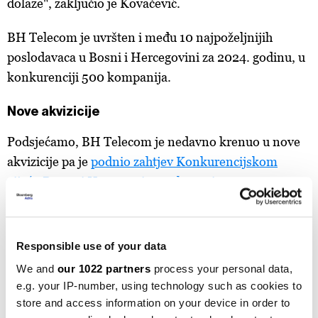
dolaze", zaključio je Kovačević.
BH Telecom je uvršten i među 10 najpoželjnijih
poslodavaca u Bosni i Hercegovini za 2024. godinu, u
konkurenciji 500 kompanija.
Nove akvizicije
Podsjećamo, BH Telecom je nedavno krenuo u nove
akvizicije pa je
podnio zahtjev Konkurencijskom
vijeću Bosne i Hercegovine za kupovinu
kompanije
Telemach
, o čemu smo prvi pisali. Kako su
naveli tada iz ove bh. kompanije, ovaj strateški potez
ima za cilj jačanje liderske pozicije BH Telecoma
Responsible use of your data
na
telekomunikacijskom tržištu
BiH i unaprjeđenje
We and
our 1022 partners
process your personal data,
kvaliteta usluga za korisnike.
e.g. your IP-number, using technology such as cookies to
store and access information on your device in order to
"Podnošenje zahtjeva Konkurencijskom vijeću BiH