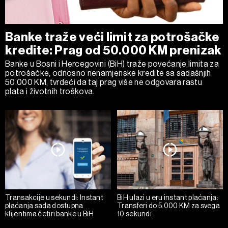
Banke traže veći limit za potrošačke
kredite: Prag od 50.000 KM prenizak
Banke u Bosni i Hercegovini (BiH) traže povećanje limita za
potrošačke, odnosno nenamjenske kredite sa sadašnjih
50.000 KM, tvrdeći da taj prag više ne odgovara rastu
plata i životnih troškova.
Transakcije u sekundi: Instant
BiH ulazi u eru instant plaćanja:
plaćanja sada dostupna
Transferi do 5.000 KM za svega
klijentima četiri banke u BiH
10 sekundi