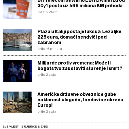
BH Telecom ostvario EBITDA maržu od
d.o.o. i
Partneri
. Više o podacima koje obrađujemo kao i
30,4 posto uz 566 miliona KM prihoda
o vašim pravima pročitajte u našoj
Politici privatnosti
, a
30.06.2026
o kolačićima i drugim sličnim tehnologijama u
Politici
kolačića
. Kolačiće u bilo kojem trenutku možete ponovno
Plaža u Italiji postaje luksuz: Ležaljke
ažurirati klikom na „Prikaži detalje“. Privolu možete u bilo
225 eura, domaći sendviči pod
kojem trenutku povući bez negativnih posljedica.
zabranom
prije 16 minuta
Milijarde protiv vremena: Može li
bogatstvo zaustaviti starenje i smrt?
prije 2 sata
Američke državne obveznice gube
naklonost ulagača, fondovi se okreću
Europi
prije 2 sata
SVE VIJESTI IZ RUBRIKE BIZNIS