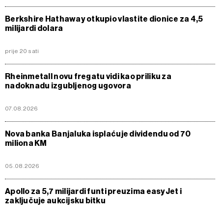
Berkshire Hathaway otkupio vlastite dionice za 4,5
milijardi dolara
prije 20 sati
Rheinmetall novu fregatu vidi kao priliku za
nadoknadu izgubljenog ugovora
07.08.2026
Nova banka Banjaluka isplaćuje dividendu od 70
miliona KM
05.08.2026
Apollo za 5,7 milijardi funti preuzima easyJet i
zaključuje aukcijsku bitku