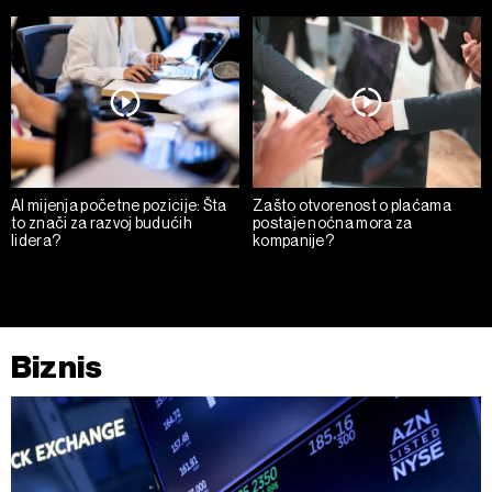
AI mijenja početne pozicije: Šta
Zašto otvorenost o plaćama
to znači za razvoj budućih
postaje noćna mora za
lidera?
kompanije?
Biznis