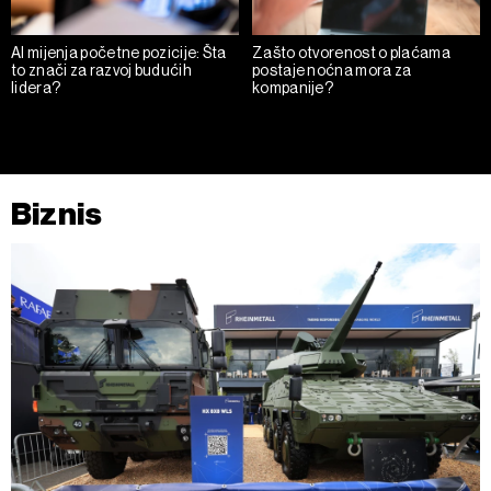
AI mijenja početne pozicije: Šta
Zašto otvorenost o plaćama
to znači za razvoj budućih
postaje noćna mora za
lidera?
kompanije?
Biznis