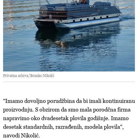
Privatna arhiva/Branko Nikolić
"Imamo dovoljno porudžbina da bi imali kontinuiranu
proizvodnju. S obzirom da smo mala porodčna firma
napravimo oko dvadesetak plovila godišnje. Imamo
desetak standardnih, razrađenih, modela plovila",
navodi Nikolić.