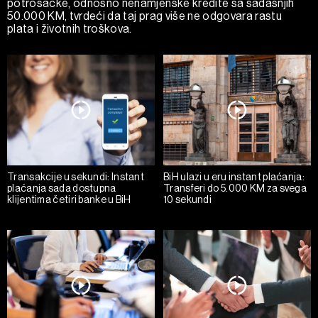
potrošačke, odnosno nenamjenske kredite sa sadašnjih
50.000 KM, tvrdeći da taj prag više ne odgovara rastu
plata i životnih troškova.
Transakcije u sekundi: Instant
BiH ulazi u eru instant plaćanja:
plaćanja sada dostupna
Transferi do 5.000 KM za svega
klijentima četiri banke u BiH
10 sekundi