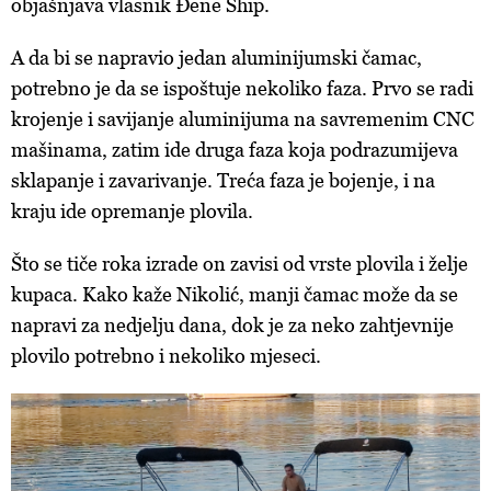
objašnjava vlasnik Đene Ship.
A da bi se napravio jedan aluminijumski čamac,
potrebno je da se ispoštuje nekoliko faza. Prvo se radi
krojenje i savijanje aluminijuma na savremenim CNC
mašinama, zatim ide druga faza koja podrazumijeva
sklapanje i zavarivanje. Treća faza je bojenje, i na
kraju ide opremanje plovila.
Što se tiče roka izrade on zavisi od vrste plovila i želje
kupaca. Kako kaže Nikolić, manji čamac može da se
napravi za nedjelju dana, dok je za neko zahtjevnije
plovilo potrebno i nekoliko mjeseci.