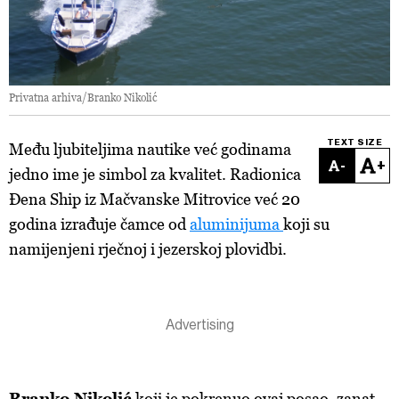
Privatna arhiva/Branko Nikolić
TEXT SIZE
Među ljubiteljima nautike već godinama
-
+
jedno ime je simbol za kvalitet. Radionica
Đena Ship iz Mačvanske Mitrovice već 20
godina izrađuje čamce od
aluminijuma
koji su
namijenjeni rječnoj i jezerskoj plovidbi.
Branko Nikolić
koji je pokrenuo ovaj posao, zanat