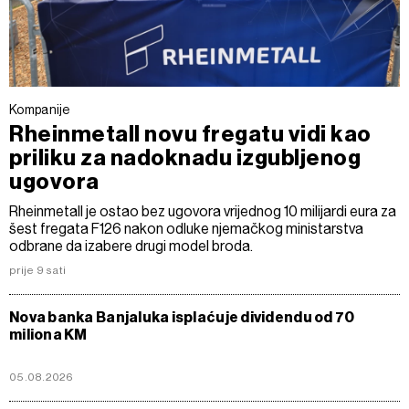
Kompanije
Rheinmetall novu fregatu vidi kao
priliku za nadoknadu izgubljenog
ugovora
Rheinmetall je ostao bez ugovora vrijednog 10 milijardi eura za
šest fregata F126 nakon odluke njemačkog ministarstva
odbrane da izabere drugi model broda.
prije 9 sati
Nova banka Banjaluka isplaćuje dividendu od 70
miliona KM
05.08.2026