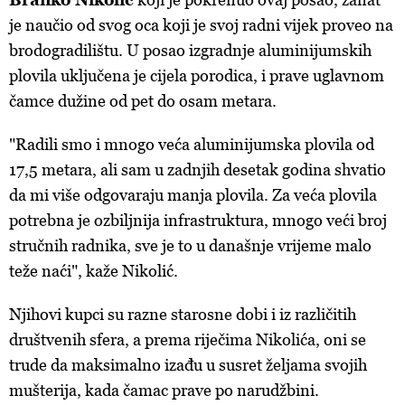
je naučio od svog oca koji je svoj radni vijek proveo na
brodogradilištu. U posao izgradnje aluminijumskih
plovila uključena je cijela porodica, i prave uglavnom
čamce dužine od pet do osam metara.
"Radili smo i mnogo veća aluminijumska plovila od
17,5 metara, ali sam u zadnjih desetak godina shvatio
da mi više odgovaraju manja plovila. Za veća plovila
potrebna je ozbiljnija infrastruktura, mnogo veći broj
stručnih radnika, sve je to u današnje vrijeme malo
teže naći", kaže Nikolić.
Njihovi kupci su razne starosne dobi i iz različitih
društvenih sfera, a prema riječima Nikolića, oni se
trude da maksimalno izađu u susret željama svojih
mušterija, kada čamac prave po narudžbini.