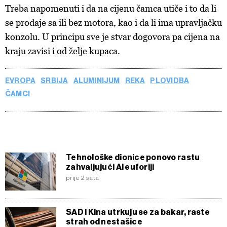
Treba napomenuti i da na cijenu čamca utiče i to da li
kolačića
. Kolačiće u bilo kojem trenutku možete ponovno
se prodaje sa ili bez motora, kao i da li ima upravljačku
ažurirati klikom na „Prikaži detalje“. Privolu možete u bilo
kojem trenutku povući bez negativnih posljedica.
konzolu. U principu sve je stvar dogovora pa cijena na
kraju zavisi i od želje kupaca.
EVROPA
SRBIJA
ALUMINIJUM
REKA
PLOVIDBA
ČAMCI
Tehnološke dionice ponovo rastu
zahvaljujući AI euforiji
prije 2 sata
SAD i Kina utrkuju se za bakar, raste
strah od nestašice