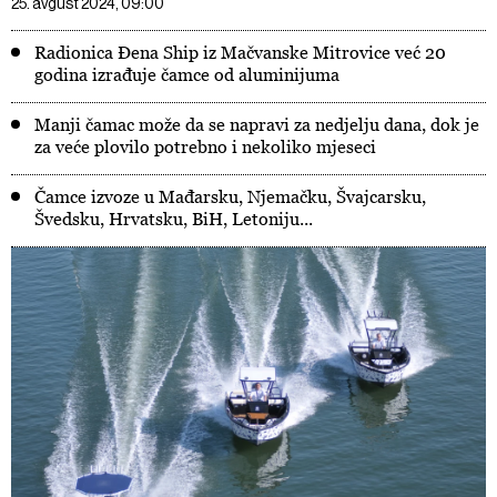
25. avgust 2024, 09:00
Radionica Đena Ship iz Mačvanske Mitrovice već 20
godina izrađuje čamce od aluminijuma
Manji čamac može da se napravi za nedjelju dana, dok je
za veće plovilo potrebno i nekoliko mjeseci
Čamce izvoze u Mađarsku, Njemačku, Švajcarsku,
Švedsku, Hrvatsku, BiH, Letoniju...