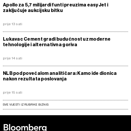
Apollo za 5,7 milijardi funti preuzima easyJet i
zaključuje aukcijsku bitku
prije 13 sati
Lukavac Cement gradi budućnost uz moderne
tehnologije i alternativna goriva
prije 14 sati
NLB pod povećalom analitičara: Kamo ide dionica
nakon rezultata poslovanja
prije 15 sati
SVE VIJESTI IZ RUBRIKE BIZNIS