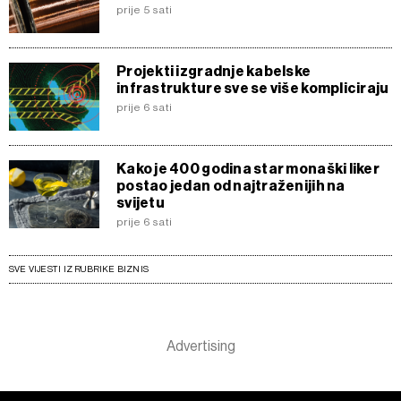
prije 5 sati
Projekti izgradnje kabelske
infrastrukture sve se više kompliciraju
prije 6 sati
Kako je 400 godina star monaški liker
postao jedan od najtraženijih na
svijetu
prije 6 sati
SVE VIJESTI IZ RUBRIKE BIZNIS