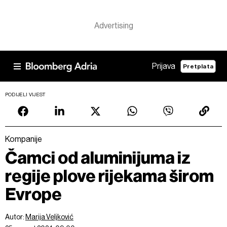
Prijava
Pretplata
PODIJELI VIJEST
Kompanije
Čamci od aluminijuma iz
regije plove rijekama širom
Evrope
Autor:
Marija Veljković